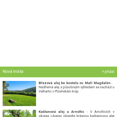
Nová místa
+ přidat
Březová alej ke kostelu sv. Maří Magdalény
-
Nádherná alej s působivým výhledem se nachází u
Velhartic v Plzeňském kraji.
Kaštanová alej u Arnoltic
- V Arnolticích v
okrese Liberec objevíte krásnou kaštanovou alej