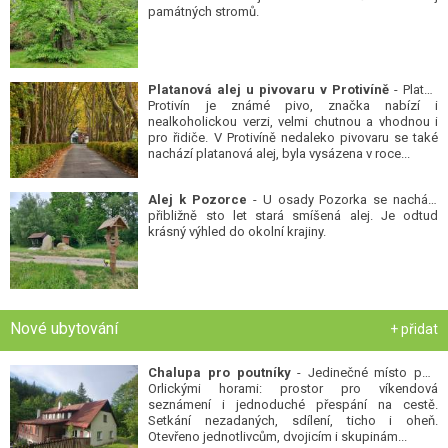
památných stromů.
Platanová alej u pivovaru v Protivíně
- Platan
Protivín je známé pivo, značka nabízí i
nealkoholickou verzi, velmi chutnou a vhodnou i
pro řidiče. V Protivíně nedaleko pivovaru se také
nachází platanová alej, byla vysázena v roce...
Alej k Pozorce
- U osady Pozorka se nachází
přibližně sto let stará smíšená alej. Je odtud
krásný výhled do okolní krajiny.
Nové ubytování
+ přidat
Chalupa pro poutníky
- Jedinečné místo pod
Orlickými horami: prostor pro víkendová
seznámení i jednoduché přespání na cestě.
Setkání nezadaných, sdílení, ticho i oheň.
Otevřeno jednotlivcům, dvojicím i skupinám...