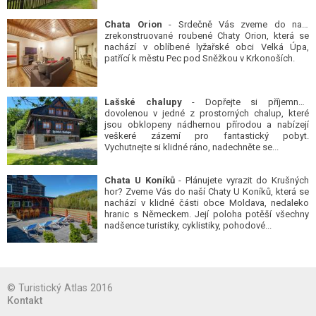
Chata Orion
- Srdečně Vás zveme do naší
zrekonstruované roubené Chaty Orion, která se
nachází v oblíbené lyžařské obci Velká Úpa,
patřící k městu Pec pod Sněžkou v Krkonoších.
Lašské chalupy
- Dopřejte si příjemnou
dovolenou v jedné z prostorných chalup, které
jsou obklopeny nádhernou přírodou a nabízejí
veškeré zázemí pro fantastický pobyt.
Vychutnejte si klidné ráno, nadechněte se...
Chata U Koníků
- Plánujete vyrazit do Krušných
hor? Zveme Vás do naší Chaty U Koníků, která se
nachází v klidné části obce Moldava, nedaleko
hranic s Německem. Její poloha potěší všechny
nadšence turistiky, cyklistiky, pohodové...
© Turistický Atlas 2016
Kontakt