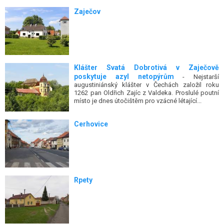
Zaječov
Klášter Svatá Dobrotivá v Zaječově
poskytuje azyl netopýrům
- Nejstarší
augustiniánský klášter v Čechách založil roku
1262 pan Oldřich Zajíc z Valdeka. Proslulé poutní
místo je dnes útočištěm pro vzácné létající...
Cerhovice
Rpety