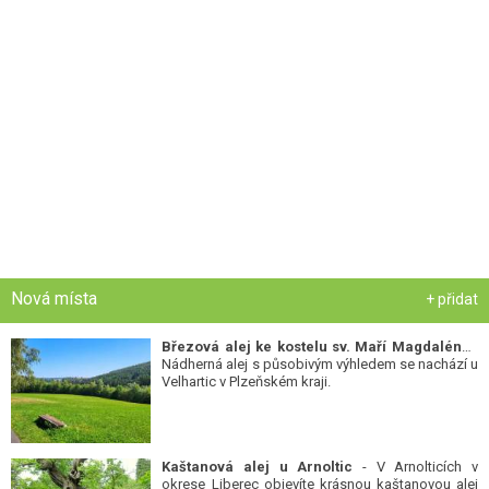
Nová místa
+ přidat
Březová alej ke kostelu sv. Maří Magdalény
-
Nádherná alej s působivým výhledem se nachází u
Velhartic v Plzeňském kraji.
Kaštanová alej u Arnoltic
- V Arnolticích v
okrese Liberec objevíte krásnou kaštanovou alej