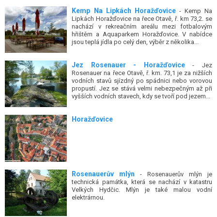
Kemp Na Lipkách Horažďovice
- Kemp Na
Lipkách Horažďovice na řece Otavě, ř. km 73,2. se
nachází v rekreačním areálu mezi fotbalovým
hřištěm a Aquaparkem Horažďovice. V nabídce
jsou teplá jídla po celý den, výběr z několika...
Jez Rosenauer - Horažďovice
- Jez
Rosenauer na řece Otavě, ř. km. 73,1 je za nižších
vodních stavů sjízdný po spádnici nebo vorovou
propustí. Jez se stává velmi nebezpečným až při
vyšších vodních stavech, kdy se tvoří pod jezem...
Horažďovice
Rosenauerův mlýn
- Rosenauerův mlýn je
technická památka, která se nachází v katastru
Velkých Hydčic. Mlýn je také malou vodní
elektrárnou.