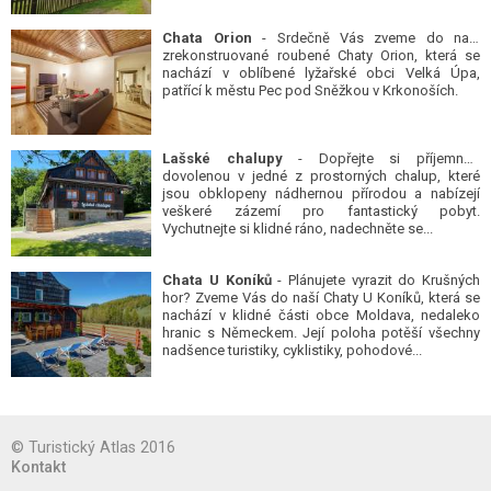
Chata Orion
- Srdečně Vás zveme do naší
zrekonstruované roubené Chaty Orion, která se
nachází v oblíbené lyžařské obci Velká Úpa,
patřící k městu Pec pod Sněžkou v Krkonoších.
Lašské chalupy
- Dopřejte si příjemnou
dovolenou v jedné z prostorných chalup, které
jsou obklopeny nádhernou přírodou a nabízejí
veškeré zázemí pro fantastický pobyt.
Vychutnejte si klidné ráno, nadechněte se...
Chata U Koníků
- Plánujete vyrazit do Krušných
hor? Zveme Vás do naší Chaty U Koníků, která se
nachází v klidné části obce Moldava, nedaleko
hranic s Německem. Její poloha potěší všechny
nadšence turistiky, cyklistiky, pohodové...
© Turistický Atlas 2016
Kontakt