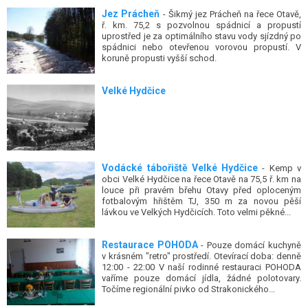
Jez Prácheň
- Šikmý jez Prácheň na řece Otavě,
ř. km. 75,2 s pozvolnou spádnicí a propustí
uprostřed je za optimálního stavu vody sjízdný po
spádnici nebo otevřenou vorovou propustí. V
koruně propusti vyšší schod.
Velké Hydčice
Vodácké tábořiště Velké Hydčice
- Kemp v
obci Velké Hydčice na řece Otavě na 75,5 ř. km na
louce při pravém břehu Otavy před oploceným
fotbalovým hřištěm TJ, 350 m za novou pěší
lávkou ve Velkých Hydčicích. Toto velmi pěkné...
Restaurace POHODA
- Pouze domácí kuchyně
v krásném "retro" prostředí. Otevírací doba: denně
12:00 - 22:00 V naší rodinné restauraci POHODA
vaříme pouze domácí jídla, žádné polotovary.
Točíme regionální pivko od Strakonického...