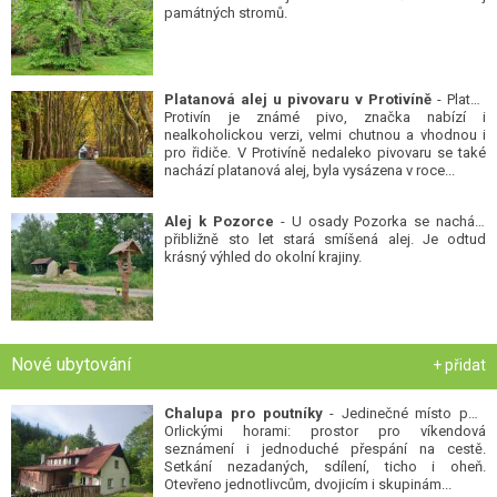
památných stromů.
Platanová alej u pivovaru v Protivíně
- Platan
Protivín je známé pivo, značka nabízí i
nealkoholickou verzi, velmi chutnou a vhodnou i
pro řidiče. V Protivíně nedaleko pivovaru se také
nachází platanová alej, byla vysázena v roce...
Alej k Pozorce
- U osady Pozorka se nachází
přibližně sto let stará smíšená alej. Je odtud
krásný výhled do okolní krajiny.
Nové ubytování
+ přidat
Chalupa pro poutníky
- Jedinečné místo pod
Orlickými horami: prostor pro víkendová
seznámení i jednoduché přespání na cestě.
Setkání nezadaných, sdílení, ticho i oheň.
Otevřeno jednotlivcům, dvojicím i skupinám...