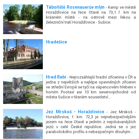
Tábořiště Rosenauerův mlýn
- Kemp ve městě
Horažďovice na řece Otavě na 73,1 ř. km na
krásném místě - na ostrově mezi řekou a
železniční tratí Horažďovice - Sušice.
Hradešice
Hrad Rabí
- Nejrozsáhlejší hradní zřícenina v ČR a
jedna z největších a nejlépe opevněných zřícenin
ve střední Evropě se tyčí na vápencovém hřebeni v
horním Pootaví asi 10 km severovýchodně od
města Sušice v těsném sousedství...
Jez Mrskoš - Horažďovice
- Jez Mrskoš -
Horažďovice, ř. km. 72,3 je nejnebezpečnějším
jezem na řece Otavě a jedním z nejobávanějších
jezů v celé České republice. Jedná se o jez
parabolického profilu s nebezpečným dlouhým...