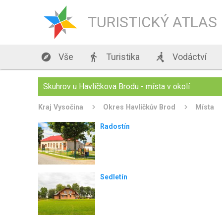
TURISTICKÝ ATLAS

Vše

Turistika

Vodáctví
Skuhrov u Havlíčkova Brodu - místa v okolí
Kraj Vysočina
Okres Havlíčkův Brod
Místa
Radostín
Sedletín