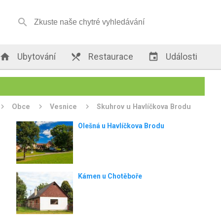


Ubytování

Restaurace

Události
Obce
Vesnice
Skuhrov u Havlíčkova Brodu
Olešná u Havlíčkova Brodu
Kámen u Chotěboře