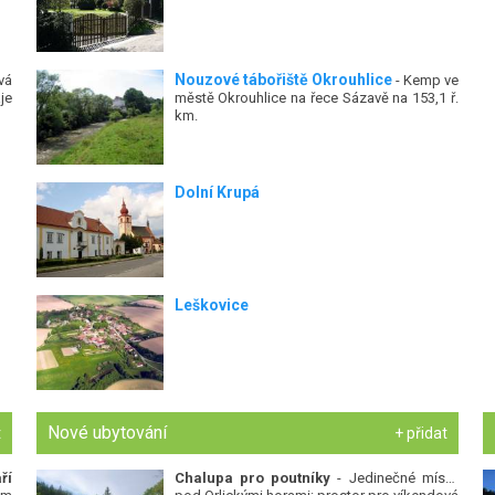
Nouzové tábořiště Okrouhlice
vá
- Kemp ve
je
městě Okrouhlice na řece Sázavě na 153,1 ř.
km.
Dolní Krupá
Leškovice
Nové ubytování
t
+ přidat
ří
Chalupa pro poutníky
- Jedinečné místo