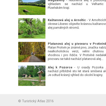
Magdalény
- Nádherná alej s působiv
výhledem se nachází u Velhartic
Plzeňském kraji.
Kaštanová alej u Arnoltic
- V Arnolticích
okrese Liberec objevíte krásnou kaštanov
alej památných stromů.
Platan Protivín je známé pivo, značka nabízí
nealkoholickou verzi, velmi chutnou
vhodnou i pro řidiče. V Protivíně nedale
pivovaru se také nachází platanová alej...
Alej k Pozorce
- U osady Pozorka 
nachází přibližně sto let stará smíšená ale
Je odtud krásný výhled do okolní krajiny.
© Turistický Atlas 2016