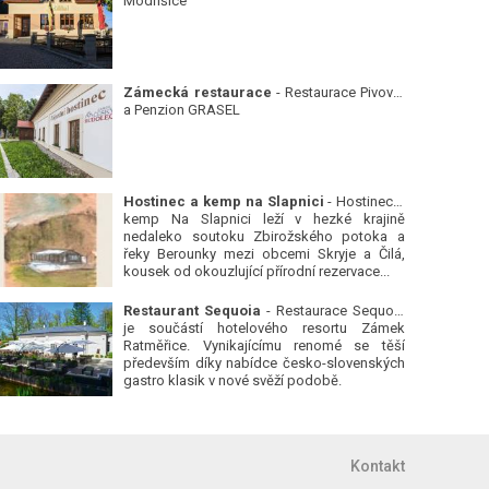
Modřišice
Zámecká restaurace
- Restaurace Pivovar
a Penzion GRASEL
Hostinec a kemp na Slapnici
- Hostinec a
kemp Na Slapnici leží v hezké krajině
nedaleko soutoku Zbirožského potoka a
řeky Berounky mezi obcemi Skryje a Čilá,
kousek od okouzlující přírodní rezervace...
Restaurant Sequoia
- Restaurace Sequoia
je součástí hotelového resortu Zámek
Ratměřice. Vynikajícímu renomé se těší
především díky nabídce česko-slovenských
gastro klasik v nové svěží podobě.
Kontakt