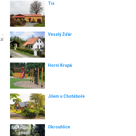
Tis
u
Veselý Žďár
-
zí
Horní Krupá
Jilem u Chotěboře
Okrouhlice