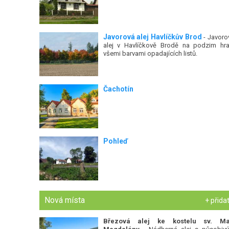
Javorová alej Havlíčkův Brod
- Javoro
alej v Havlíčkově Brodě na podzim hra
všemi barvami opadajících listů.
Čachotín
Pohleď
Nová místa
+ přida
Březová alej ke kostelu sv. Ma