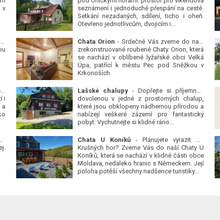
ým
pod Orlickými horami: prostor pro víkendová
 v
seznámení i jednoduché přespání na cestě.
Setkání nezadaných, sdílení, ticho i oheň.
Otevřeno jednotlivcům, dvojicím i...
 v
Chata Orion
- Srdečně Vás zveme do naší
ou
zrekonstruované roubené Chaty Orion, která
se nachází v oblíbené lyžařské obci Velká
Úpa, patřící k městu Pec pod Sněžkou v
Krkonoších.
Platanová alej u pivovaru v Protivíně
-
Lašské chalupy
- Dopřejte si příjemnou
 i
dovolenou v jedné z prostorných chalup,
 a
které jsou obklopeny nádhernou přírodou a
ko
nabízejí veškeré zázemí pro fantastický
pobyt. Vychutnejte si klidné ráno...
se
Chata U Koníků
- Plánujete vyrazit do
j.
Krušných hor? Zveme Vás do naší Chaty U
Koníků, která se nachází v klidné části obce
Moldava, nedaleko hranic s Německem. Její
poloha potěší všechny nadšence turistiky...