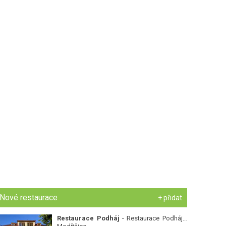
Nové restaurace
+ přidat
Restaurace Podháj
- Restaurace Podháj -