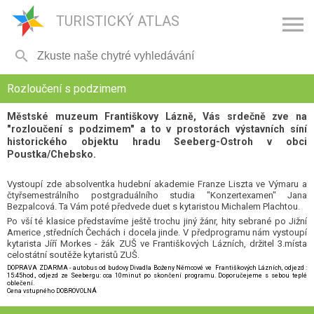

TURISTICKÝ ATLAS

Rozloučení s podzimem
Městské muzeum Františkovy Lázně, Vás srdečně zve na
"rozloučení s podzimem" a to v prostorách výstavních síní
historického objektu hradu Seeberg-Ostroh v obci
Poustka/Chebsko.
Vystoupí zde absolventka hudební akademie Franze Liszta ve Výmaru a
čtyřsemestrálního postgraduálního studia "Konzertexamen" Jana
Bezpalcová. Ta Vám poté předvede duet s kytaristou Michalem Plachtou.
Po vší té klasice představíme ještě trochu jiný žánr, hity sebrané po Jižní
Americe ,středních Čechách i docela jinde. V předprogramu nám vystoupí
kytarista Jíří Morkes - žák ZUŠ ve Františkových Lázních, držitel 3.místa
celostátní soutěže kytaristů ZUŠ.
DOPRAVA ZDARMA - autobus od budovy Divadla Boženy Němcové ve Františkových Lázních, odjezd :
15:45hod., odjezd ze Seebergu: cca 10minut po skončení programu. Doporučejeme s sebou teplé
oblečení.
Cena vstupného DOBROVOLNÁ