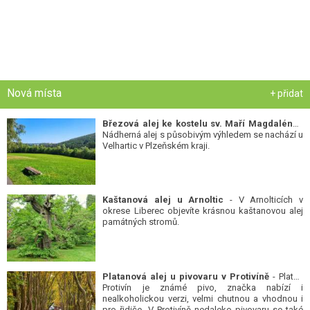
Nová místa
+ přidat
Březová alej ke kostelu sv. Maří Magdalény
-
Nádherná alej s působivým výhledem se nachází u
Velhartic v Plzeňském kraji.
Kaštanová alej u Arnoltic
- V Arnolticích v
okrese Liberec objevíte krásnou kaštanovou alej
památných stromů.
Platanová alej u pivovaru v Protivíně
- Platan
Protivín je známé pivo, značka nabízí i
nealkoholickou verzi, velmi chutnou a vhodnou i
pro řidiče. V Protivíně nedaleko pivovaru se také