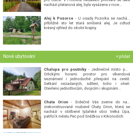
nachází platanová alej, byla vysázena v roce...
Alej k Pozorce
- U osady Pozorka se nachází
přibližně sto let stará smíšená alej. Je odtud
krásný výhled do okolní krajiny.
Nové ubytování
+ přidat
Chalupa pro poutníky
- Jedinečné místo pod
Orlickými horami: prostor pro víkendová
seznámení i jednoduché přespání na cestě.
Setkání nezadaných, sdílení, ticho i oheň.
Otevřeno jednotlivcům, dvojicím i skupinám...
Chata Orion
- Srdečně Vás zveme do naší
zrekonstruované roubené Chaty Orion, která se
nachází v oblíbené lyžařské obci Velká Úpa,
patřící k městu Pec pod Sněžkou v Krkonoších.