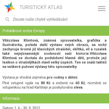

TURISTICKÝ ATLAS

Pohádkové srdce Evropy
Vítězslava Klimtová, známná spisovatelka, grafička a
ilustrátorka, pořádá další výstavu svých obrazů, na nichž
zachycuje kromě již klasických strašidel, skřítků, víl a rusalek
také nejvýznamnější osobnosti naší historie.Vítězslava
Klimtová se dostala do podvědomí hlavně dětí, protože její
lexikon o strašidýlkách slavil velký úspěch. Ten se snáší taktéž
na veškeré putovní výstavy této spisovatelky.
Výstava je vhodná zejména
pro rodiny s dětmi
.
Plné vstupné vyjde na
80 Kč
a snížené na
60 Kč
, nicméně se
vstupenkou na hrad Karlštejn je poskytována
sleva
.
Informace
Datum:
1. 6 - 30. 9. 2012