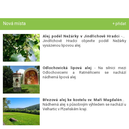
Nová místa
+ přidat
Alej podél Nežárky v Jindřichově Hradci
- V
Jindřichově Hradci objevíte podél Nežárky
vysázenou lipovou alej.
Odlochovická lipová alej
- Na silnici mezi
Odlochovicemi a Ratměřicemi se nachází
nádherná lipová alej.
Březová alej ke kostelu sv. Maří Magdalény
-
Nádherná alej s působivým výhledem se nachází u
Velhartic v Plzeňském kraji.