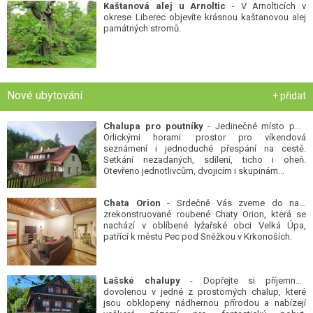
Kaštanová alej u Arnoltic
- V Arnolticích v
okrese Liberec objevíte krásnou kaštanovou alej
památných stromů.
Nové ubytování
+ přidat
Chalupa pro poutníky
- Jedinečné místo pod
Orlickými horami: prostor pro víkendová
seznámení i jednoduché přespání na cestě.
Setkání nezadaných, sdílení, ticho i oheň.
Otevřeno jednotlivcům, dvojicím i skupinám...
Chata Orion
- Srdečně Vás zveme do naší
zrekonstruované roubené Chaty Orion, která se
nachází v oblíbené lyžařské obci Velká Úpa,
patřící k městu Pec pod Sněžkou v Krkonoších.
Lašské chalupy
- Dopřejte si příjemnou
dovolenou v jedné z prostorných chalup, které
jsou obklopeny nádhernou přírodou a nabízejí