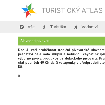
TURISTICKÝ ATLAS

Vše

Turistika

Vodáctví
Slavnosti pivovaru
Dne 4. září proběhnou tradiční pivovarské slavnos
představí celá řada skupin a nebudou chybět skupin
výborné pivo z produkce pardubického pivovaru. Prvn
stát pouhých 49 Kč, další vstupenky v předprodeji stoj
Kč.
0