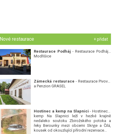
Nové restaurace
+ přidat
Restaurace Podháj
- Restaurace Podháj -
Modřišice
Zámecká restaurace
- Restaurace Pivovar
a Penzion GRASEL
Hostinec a kemp na Slapnici
- Hostinec a
kemp Na Slapnici leží v hezké krajině
nedaleko soutoku Zbirožského potoka a
řeky Berounky mezi obcemi Skryje a Čilá,
kousek od okouzlující přírodní rezervace...