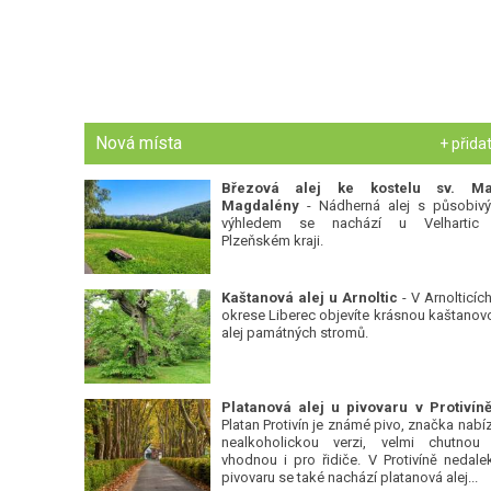
Nová místa
+ přida
Březová alej ke kostelu sv. Ma
Magdalény
- Nádherná alej s působiv
výhledem se nachází u Velhartic
Plzeňském kraji.
Kaštanová alej u Arnoltic
- V Arnolticích
okrese Liberec objevíte krásnou kaštanov
alej památných stromů.
Platan Protivín je známé pivo, značka nabízí
nealkoholickou verzi, velmi chutnou
vhodnou i pro řidiče. V Protivíně nedale
pivovaru se také nachází platanová alej...