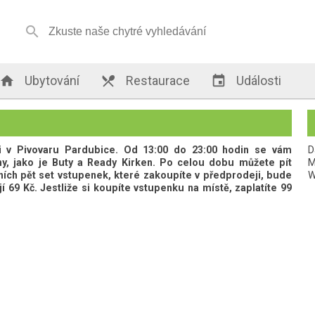


Ubytování

Restaurace

Události
ti v Pivovaru Pardubice. Od 13:00 do 23:00 hodin se vám
D
y, jako je Buty a Ready Kirken. Po celou dobu můžete pít
M
ích pět set vstupenek, které zakoupíte v předprodeji, bude
W
í 69 Kč. Jestliže si koupíte vstupenku na místě, zaplatíte 99