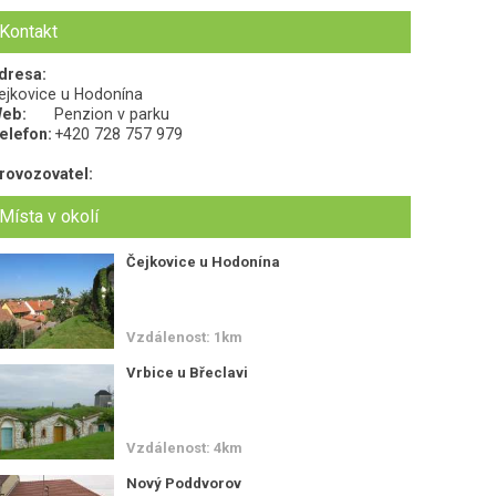
Kontakt
dresa:
ejkovice u Hodonína
eb:
Penzion v parku
elefon:
+420 728 757 979
rovozovatel:
Místa v okolí
Čejkovice u Hodonína
Vzdálenost: 1km
Vrbice u Břeclavi
Vzdálenost: 4km
Nový Poddvorov