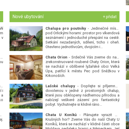
Nové ubytování
t
+ přidat
ří
Chalupa pro poutníky
- Jedinečné místo
ým
pod Orlickými horami: prostor pro víkendová
 v
seznámení i jednoduché přespání na cestě.
Setkání nezadaných, sdílení, ticho i oheň.
Otevřeno jednotlivcům, dvojicím i...
 v
Chata Orion
- Srdečně Vás zveme do naší
ou
zrekonstruované roubené Chaty Orion, která
se nachází v oblíbené lyžařské obci Velká
Úpa, patřící k městu Pec pod Sněžkou v
Krkonoších.
Platanová alej u pivovaru v Protivíně
-
Lašské chalupy
- Dopřejte si příjemnou
 i
dovolenou v jedné z prostorných chalup,
 a
které jsou obklopeny nádhernou přírodou a
ko
nabízejí veškeré zázemí pro fantastický
pobyt. Vychutnejte si klidné ráno...
se
Chata U Koníků
- Plánujete vyrazit do
j.
Krušných hor? Zveme Vás do naší Chaty U
Koníků, která se nachází v klidné části obce
Moldava, nedaleko hranic s Německem. Její