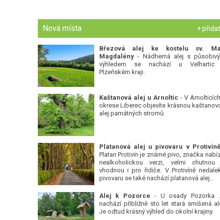
Nová místa
+ přida
Březová alej ke kostelu sv. Ma
Magdalény
- Nádherná alej s působiv
výhledem se nachází u Velhartic
Plzeňském kraji.
Kaštanová alej u Arnoltic
- V Arnolticích
okrese Liberec objevíte krásnou kaštanov
alej památných stromů.
Platan Protivín je známé pivo, značka nabízí
nealkoholickou verzi, velmi chutnou
vhodnou i pro řidiče. V Protivíně nedale
pivovaru se také nachází platanová alej...
Alej k Pozorce
- U osady Pozorka 
nachází přibližně sto let stará smíšená ale
Je odtud krásný výhled do okolní krajiny.