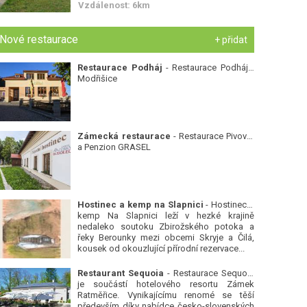
Vzdálenost: 6km
Nové restaurace
+ přidat
Restaurace Podháj
- Restaurace Podháj -
Modřišice
Zámecká restaurace
- Restaurace Pivovar
a Penzion GRASEL
Hostinec a kemp na Slapnici
- Hostinec a
kemp Na Slapnici leží v hezké krajině
nedaleko soutoku Zbirožského potoka a
řeky Berounky mezi obcemi Skryje a Čilá,
kousek od okouzlující přírodní rezervace...
Restaurant Sequoia
- Restaurace Sequoia
je součástí hotelového resortu Zámek
Ratměřice. Vynikajícímu renomé se těší
především díky nabídce česko-slovenských