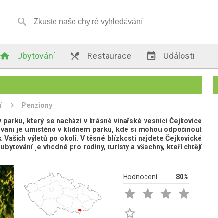


Ubytování

Restaurace

Události
í
Penziony
arku, který se nachází v krásné vinařské vesnici Čejkovice
ování je umístěno v klidném parku, kde si mohou odpočinout
 Vašich výletů po okolí. V těsné blízkosti najdete Čejkovické
bytování je vhodné pro rodiny, turisty a všechny, kteří chtějí
Hodnocení
80%




