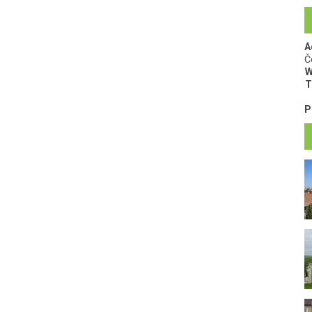
A
Č
W
T
P