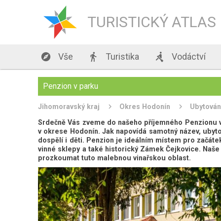
TURISTICKÝ ATLAS

Vše

Turistika

Vodáctví
Penzion v parku
Jihomoravský kraj
Okres Hodonín
Ubytován
Srdečně Vás zveme do našeho příjemného Penzionu v p
v okrese Hodonín. Jak napovídá samotný název, ubyt
dospělí i děti. Penzion je ideálním místem pro začátek
vinné sklepy a také historický Zámek Čejkovice. Naše u
prozkoumat tuto malebnou vinařskou oblast.