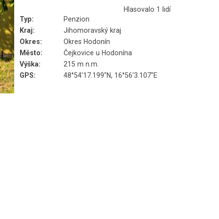
Hlasovalo 1 lidí
Typ:
Penzion
Kraj:
Jihomoravský kraj
Okres:
Okres Hodonín
Město:
Čejkovice u Hodonína
Výška:
215 m n.m.
GPS:
48°54'17.199"N, 16°56'3.107"E