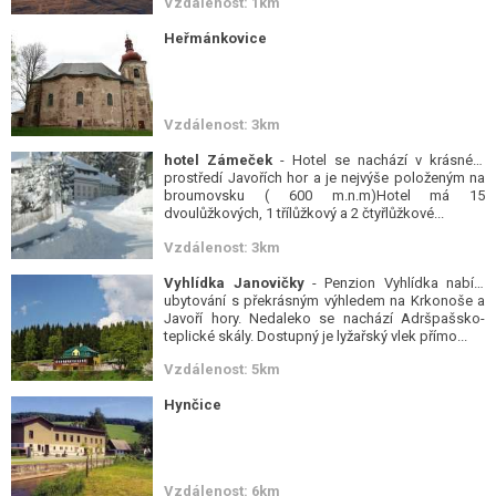
Vzdálenost: 1km
Heřmánkovice
Vzdálenost: 3km
hotel Zámeček
- Hotel se nachází v krásném
prostředí Javořích hor a je nejvýše položeným na
broumovsku ( 600 m.n.m)Hotel má 15
dvoulůžkových, 1 třílůžkový a 2 čtyřlůžkové...
Vzdálenost: 3km
Vyhlídka Janovičky
- Penzion Vyhlídka nabízí
ubytování s překrásným výhledem na Krkonoše a
Javoří hory. Nedaleko se nachází Adršpašsko-
teplické skály. Dostupný je lyžařský vlek přímo...
Vzdálenost: 5km
Hynčice
Vzdálenost: 6km