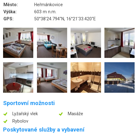
Město:
Heřmánkovice
Výška:
603 m n.m.
GPS:
50°38'24.794"N, 16°21'33.420"E
Sportovní možnosti
Lyžařský vlek
Masáže
Rybolov
Poskytované služby a vybavení