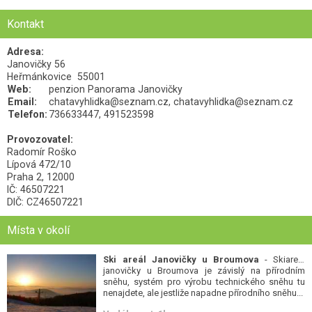
Kontakt
Adresa:
Janovičky 56
Heřmánkovice
55001
Web:
penzion Panorama Janovičky
Email:
chatavyhlidka@seznam.cz, chatavyhlidka@seznam.cz
Telefon:
736633447, 491523598
Provozovatel:
Radomír Roško
Lípová 472/10
Praha 2, 12000
IČ: 46507221
DIČ: CZ46507221
Místa v okolí
Ski areál Janovičky u Broumova
- Skiareál
janovičky u Broumova je závislý na přírodním
sněhu, systém pro výrobu technického sněhu tu
nenajdete, ale jestliže napadne přírodního sněhu...