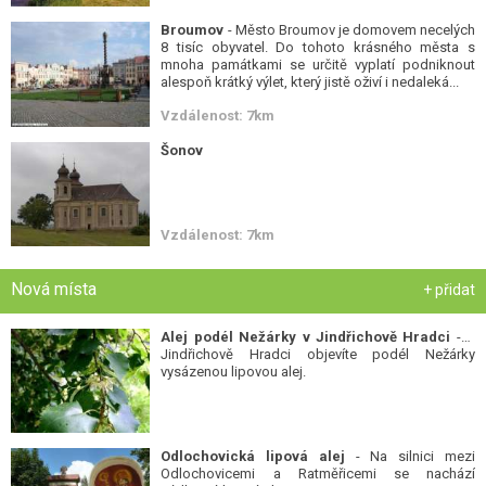
Broumov
- Město Broumov je domovem necelých
8 tisíc obyvatel. Do tohoto krásného města s
mnoha památkami se určitě vyplatí podniknout
alespoň krátký výlet, který jistě oživí i nedaleká...
Vzdálenost: 7km
Šonov
Vzdálenost: 7km
Nová místa
+ přidat
Alej podél Nežárky v Jindřichově Hradci
- V
Jindřichově Hradci objevíte podél Nežárky
vysázenou lipovou alej.
Odlochovická lipová alej
- Na silnici mezi
Odlochovicemi a Ratměřicemi se nachází