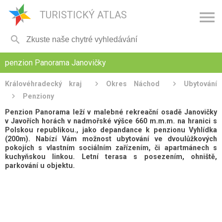

TURISTICKÝ ATLAS

penzion Panorama Janovičky
Královéhradecký kraj
Okres Náchod
Ubytování
Penziony
Penzion Panorama leží v malebné rekreační osadě Janovičky
v Javořích horách v nadmořské výšce 660 m.m.m. na hranici s
Polskou republikou., jako depandance k penzionu Vyhlídka
(200m). Nabízí Vám možnost ubytování ve dvoulůžkových
pokojích s vlastním sociálním zařízením, či apartmánech s
kuchyňskou linkou. Letní terasa s posezením, ohniště,
parkování u objektu.