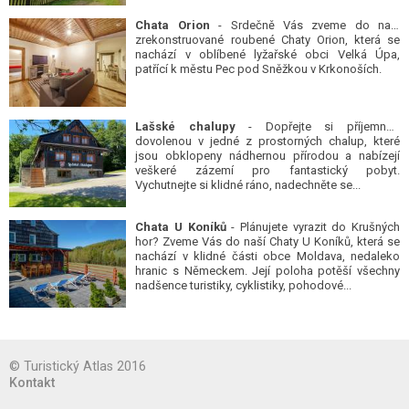
Chata Orion
- Srdečně Vás zveme do naší
zrekonstruované roubené Chaty Orion, která se
nachází v oblíbené lyžařské obci Velká Úpa,
patřící k městu Pec pod Sněžkou v Krkonoších.
Lašské chalupy
- Dopřejte si příjemnou
dovolenou v jedné z prostorných chalup, které
jsou obklopeny nádhernou přírodou a nabízejí
veškeré zázemí pro fantastický pobyt.
Vychutnejte si klidné ráno, nadechněte se...
Chata U Koníků
- Plánujete vyrazit do Krušných
hor? Zveme Vás do naší Chaty U Koníků, která se
nachází v klidné části obce Moldava, nedaleko
hranic s Německem. Její poloha potěší všechny
nadšence turistiky, cyklistiky, pohodové...
© Turistický Atlas 2016
Kontakt