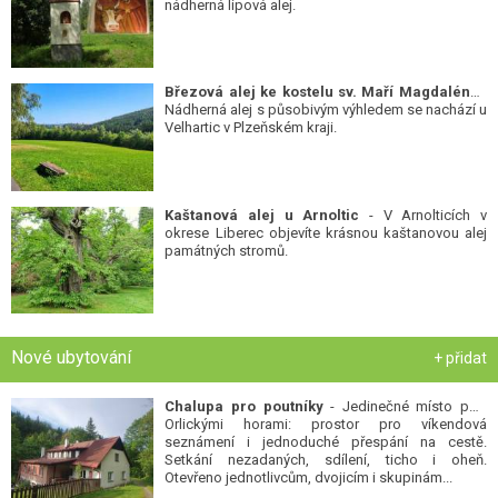
nádherná lipová alej.
Březová alej ke kostelu sv. Maří Magdalény
-
Nádherná alej s působivým výhledem se nachází u
Velhartic v Plzeňském kraji.
Kaštanová alej u Arnoltic
- V Arnolticích v
okrese Liberec objevíte krásnou kaštanovou alej
památných stromů.
Nové ubytování
+ přidat
Chalupa pro poutníky
- Jedinečné místo pod
Orlickými horami: prostor pro víkendová
seznámení i jednoduché přespání na cestě.
Setkání nezadaných, sdílení, ticho i oheň.
Otevřeno jednotlivcům, dvojicím i skupinám...