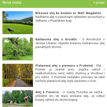
Nová místa
+ přidat
Březová alej ke kostelu sv. Maří Magdalény
-
Nádherná alej s působivým výhledem se nachází u
Velhartic v Plzeňském kraji.
Kaštanová alej u Arnoltic
- V Arnolticích v
okrese Liberec objevíte krásnou kaštanovou alej
památných stromů.
Platanová alej u pivovaru v Protivíně
- Platan
Protivín je známé pivo, značka nabízí i
nealkoholickou verzi, velmi chutnou a vhodnou i
pro řidiče. V Protivíně nedaleko pivovaru se také
nachází platanová alej, byla vysázena v roce...
Alej k Pozorce
- U osady Pozorka se nachází
přibližně sto let stará smíšená alej. Je odtud
krásný výhled do okolní krajiny.