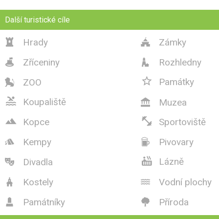
Další turistické cíle
Hrady
Zámky


Zříceniny
Rozhledny



Památky
ZOO


Koupaliště
Muzea



Kopce
Sportoviště
Kempy
Pivovary



Lázně
Divadla

Kostely
Vodní plochy


Památníky
Příroda

