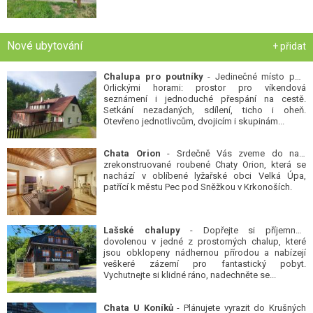
Nové ubytování
+ přidat
Chalupa pro poutníky
- Jedinečné místo pod
Orlickými horami: prostor pro víkendová
seznámení i jednoduché přespání na cestě.
Setkání nezadaných, sdílení, ticho i oheň.
Otevřeno jednotlivcům, dvojicím i skupinám...
Chata Orion
- Srdečně Vás zveme do naší
zrekonstruované roubené Chaty Orion, která se
nachází v oblíbené lyžařské obci Velká Úpa,
patřící k městu Pec pod Sněžkou v Krkonoších.
Lašské chalupy
- Dopřejte si příjemnou
dovolenou v jedné z prostorných chalup, které
jsou obklopeny nádhernou přírodou a nabízejí
veškeré zázemí pro fantastický pobyt.
Vychutnejte si klidné ráno, nadechněte se...
Chata U Koníků
- Plánujete vyrazit do Krušných