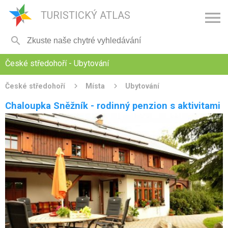

TURISTICKÝ ATLAS

České středohoří - Ubytování
České středohoří
Místa
Ubytování
Chaloupka Sněžník - rodinný penzion s aktivitami