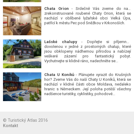
Chata Orion
- Srdečně Vás zveme do naší
zrekonstruované roubené Chaty Orion, která se
nachází v oblíbené lyžařské obci Velká Úpa,
patřící k městu Pec pod Sněžkou v Krkonoších.
Lašské chalupy
- Dopřejte si příjemnou
dovolenou v jedné z prostorných chalup, které
jsou obklopeny nádhernou přírodou a nabízejí
veškeré zázemí pro fantastický pobyt.
Vychutnejte si klidné ráno, nadechněte se...
Chata U Koníků
- Plánujete vyrazit do Krušných
hor? Zveme Vás do naší Chaty U Koníků, která se
nachází v klidné části obce Moldava, nedaleko
hranic s Německem. Její poloha potěší všechny
nadšence turistiky, cyklistiky, pohodové...
© Turistický Atlas 2016
Kontakt