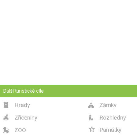
Další turistické cíle
Hrady
Zámky


Zříceniny
Rozhledny



Památky
ZOO
