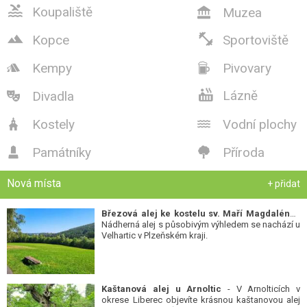

Koupaliště
Muzea



Kopce
Sportoviště
Kempy
Pivovary



Lázně
Divadla

Kostely
Vodní plochy


Památníky
Příroda


Nová místa
+ přidat
Březová alej ke kostelu sv. Maří Magdalény
-
Nádherná alej s působivým výhledem se nachází u
Velhartic v Plzeňském kraji.
Kaštanová alej u Arnoltic
- V Arnolticích v
okrese Liberec objevíte krásnou kaštanovou alej