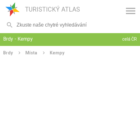

TURISTICKÝ ATLAS

Brdy - Kempy
celá ČR
Brdy
Místa
Kempy