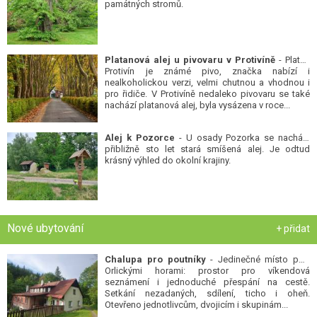
památných stromů.
Platanová alej u pivovaru v Protivíně
- Platan
Protivín je známé pivo, značka nabízí i
nealkoholickou verzi, velmi chutnou a vhodnou i
pro řidiče. V Protivíně nedaleko pivovaru se také
nachází platanová alej, byla vysázena v roce...
Alej k Pozorce
- U osady Pozorka se nachází
přibližně sto let stará smíšená alej. Je odtud
krásný výhled do okolní krajiny.
Nové ubytování
+ přidat
Chalupa pro poutníky
- Jedinečné místo pod
Orlickými horami: prostor pro víkendová
seznámení i jednoduché přespání na cestě.
Setkání nezadaných, sdílení, ticho i oheň.
Otevřeno jednotlivcům, dvojicím i skupinám...