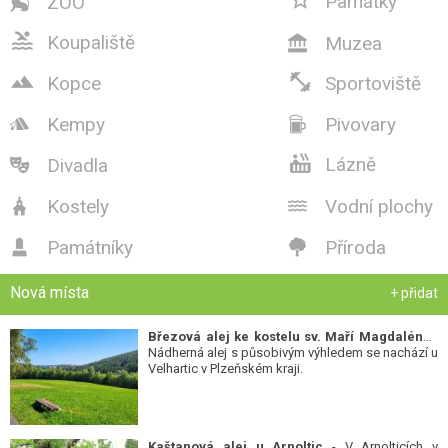
Památky
ZOO


Koupaliště
Muzea



Kopce
Sportoviště
Kempy
Pivovary



Lázně
Divadla

Kostely
Vodní plochy


Památníky
Příroda


Nová místa
+ přidat
Březová alej ke kostelu sv. Maří Magdalény
-
Nádherná alej s působivým výhledem se nachází u
Velhartic v Plzeňském kraji.
Kaštanová alej u Arnoltic
- V Arnolticích v