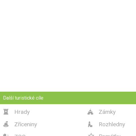
Další turistické cíle
Hrady
Zámky


Zříceniny
Rozhledny


