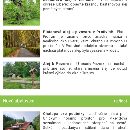
okrese Liberec objevíte krásnou kaštanovou alej
památných stromů.
Platanová alej u pivovaru v Protivíně
- Platan
Protivín je známé pivo, značka nabízí i
nealkoholickou verzi, velmi chutnou a vhodnou i
pro řidiče. V Protivíně nedaleko pivovaru se také
nachází platanová alej, byla vysázena v roce...
Alej k Pozorce
- U osady Pozorka se nachází
přibližně sto let stará smíšená alej. Je odtud
krásný výhled do okolní krajiny.
Nové ubytování
+ přidat
Chalupa pro poutníky
- Jedinečné místo pod
Orlickými horami: prostor pro víkendová
seznámení i jednoduché přespání na cestě.
Setkání nezadaných, sdílení, ticho i oheň.