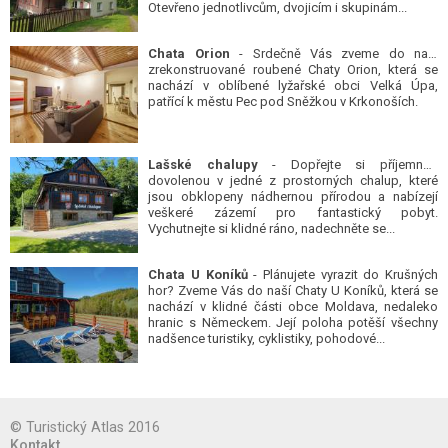
Otevřeno jednotlivcům, dvojicím i skupinám...
Chata Orion
- Srdečně Vás zveme do naší
zrekonstruované roubené Chaty Orion, která se
nachází v oblíbené lyžařské obci Velká Úpa,
patřící k městu Pec pod Sněžkou v Krkonoších.
Lašské chalupy
- Dopřejte si příjemnou
dovolenou v jedné z prostorných chalup, které
jsou obklopeny nádhernou přírodou a nabízejí
veškeré zázemí pro fantastický pobyt.
Vychutnejte si klidné ráno, nadechněte se...
Chata U Koníků
- Plánujete vyrazit do Krušných
hor? Zveme Vás do naší Chaty U Koníků, která se
nachází v klidné části obce Moldava, nedaleko
hranic s Německem. Její poloha potěší všechny
nadšence turistiky, cyklistiky, pohodové...
© Turistický Atlas 2016
Kontakt