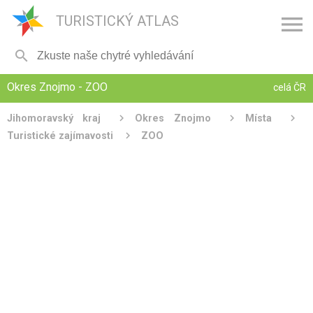

TURISTICKÝ ATLAS

Okres Znojmo - ZOO
celá ČR
Jihomoravský kraj
Okres Znojmo
Místa
Turistické zajímavosti
ZOO