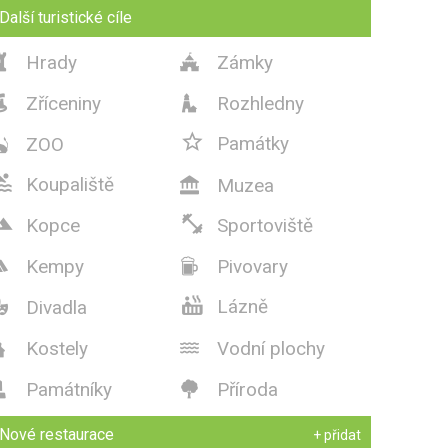
Další turistické cíle
Hrady
Zámky


Zříceniny
Rozhledny



Památky
ZOO


Koupaliště
Muzea



Kopce
Sportoviště
Kempy
Pivovary



Lázně
Divadla

Kostely
Vodní plochy


Památníky
Příroda


Nové restaurace
+ přidat