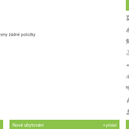
zeny žádné položky
Nové ubytování
t
+ přidat