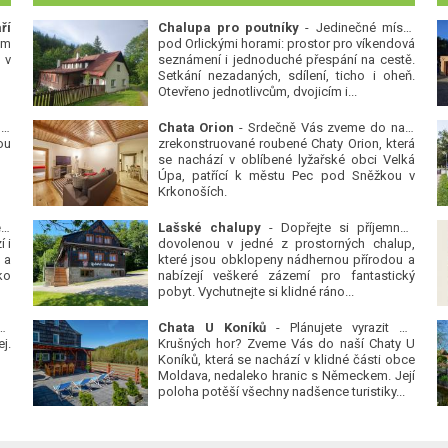
ří
Chalupa pro poutníky
- Jedinečné místo
ým
pod Orlickými horami: prostor pro víkendová
 v
seznámení i jednoduché přespání na cestě.
Setkání nezadaných, sdílení, ticho i oheň.
Otevřeno jednotlivcům, dvojicím i...
 v
Chata Orion
- Srdečně Vás zveme do naší
ou
zrekonstruované roubené Chaty Orion, která
se nachází v oblíbené lyžařské obci Velká
Úpa, patřící k městu Pec pod Sněžkou v
Krkonoších.
Platanová alej u pivovaru v Protivíně
-
Lašské chalupy
- Dopřejte si příjemnou
 i
dovolenou v jedné z prostorných chalup,
 a
které jsou obklopeny nádhernou přírodou a
ko
nabízejí veškeré zázemí pro fantastický
pobyt. Vychutnejte si klidné ráno...
se
Chata U Koníků
- Plánujete vyrazit do
j.
Krušných hor? Zveme Vás do naší Chaty U
Koníků, která se nachází v klidné části obce
Moldava, nedaleko hranic s Německem. Její
poloha potěší všechny nadšence turistiky...