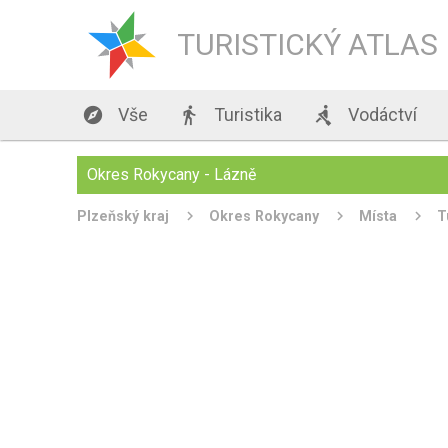
TURISTICKÝ ATLAS

Vše

Turistika

Vodáctví
Okres Rokycany - Lázně
Plzeňský kraj
Okres Rokycany
Místa
T