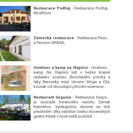
Restaurace Podháj
- Restaurace Podháj -
Modřišice
Zámecká restaurace
- Restaurace Pivovar
a Penzion GRASEL
Hostinec a kemp na Slapnici
- Hostinec a
kemp Na Slapnici leží v hezké krajině
nedaleko soutoku Zbirožského potoka a
řeky Berounky mezi obcemi Skryje a Čilá,
kousek od okouzlující přírodní rezervace...
Restaurant Sequoia
- Restaurace Sequoia
je součástí hotelového resortu Zámek
Ratměřice. Vynikajícímu renomé se těší
především díky nabídce česko-slovenských
gastro klasik v nové svěží podobě.