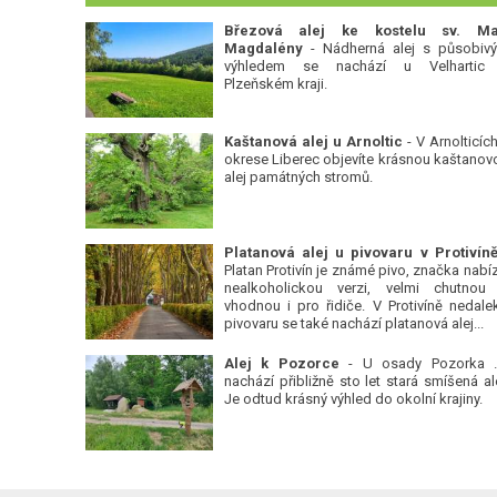
Březová alej ke kostelu sv. Ma
Magdalény
- Nádherná alej s působiv
výhledem se nachází u Velhartic
Plzeňském kraji.
Kaštanová alej u Arnoltic
- V Arnolticích
okrese Liberec objevíte krásnou kaštanov
alej památných stromů.
Platan Protivín je známé pivo, značka nabízí
nealkoholickou verzi, velmi chutnou
vhodnou i pro řidiče. V Protivíně nedale
pivovaru se také nachází platanová alej...
Alej k Pozorce
- U osady Pozorka 
nachází přibližně sto let stará smíšená ale
Je odtud krásný výhled do okolní krajiny.