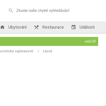


Ubytování

Restaurace

Události
celá ČR
uristické zajímavosti
Lázně