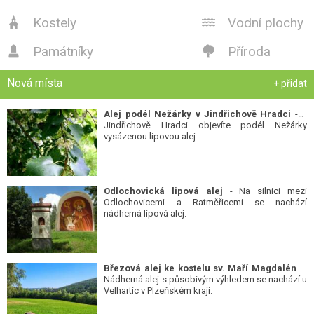
Kostely
Vodní plochy


Památníky
Příroda


Nová místa
+ přidat
Alej podél Nežárky v Jindřichově Hradci
- V
Jindřichově Hradci objevíte podél Nežárky
vysázenou lipovou alej.
Odlochovická lipová alej
- Na silnici mezi
Odlochovicemi a Ratměřicemi se nachází
nádherná lipová alej.
Březová alej ke kostelu sv. Maří Magdalény
-
Nádherná alej s působivým výhledem se nachází u
Velhartic v Plzeňském kraji.