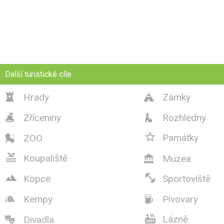
Další turistické cíle
Hrady
Zámky


Zříceniny
Rozhledny



Památky
ZOO


Koupaliště
Muzea



Kopce
Sportoviště
Kempy
Pivovary



Lázně
Divadla
