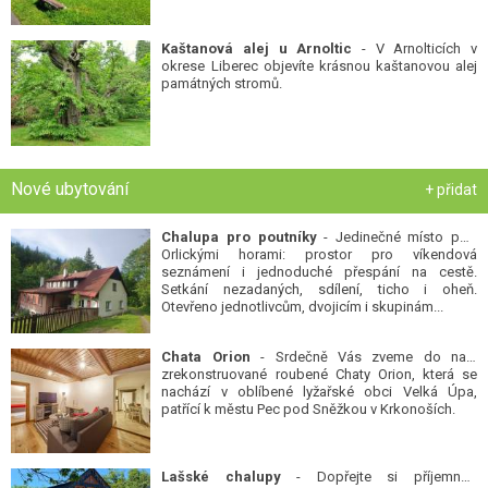
Kaštanová alej u Arnoltic
- V Arnolticích v
okrese Liberec objevíte krásnou kaštanovou alej
památných stromů.
Nové ubytování
+ přidat
Chalupa pro poutníky
- Jedinečné místo pod
Orlickými horami: prostor pro víkendová
seznámení i jednoduché přespání na cestě.
Setkání nezadaných, sdílení, ticho i oheň.
Otevřeno jednotlivcům, dvojicím i skupinám...
Chata Orion
- Srdečně Vás zveme do naší
zrekonstruované roubené Chaty Orion, která se
nachází v oblíbené lyžařské obci Velká Úpa,
patřící k městu Pec pod Sněžkou v Krkonoších.
Lašské chalupy
- Dopřejte si příjemnou