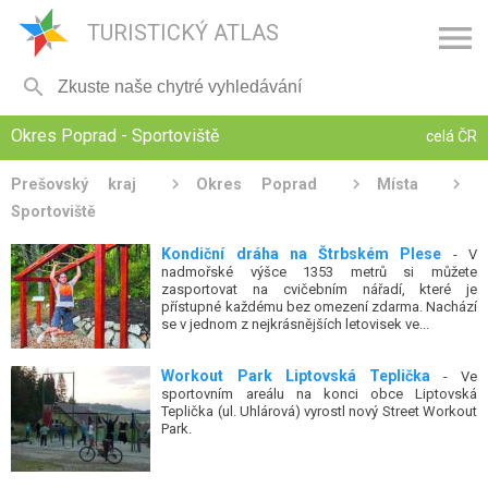

TURISTICKÝ ATLAS

Okres Poprad - Sportoviště
celá ČR
Prešovský kraj
Okres Poprad
Místa
Sportoviště
Kondiční dráha na Štrbském Plese
- V
nadmořské výšce 1353 metrů si můžete
zasportovat na cvičebním nářadí, které je
přístupné každému bez omezení zdarma. Nachází
se v jednom z nejkrásnějších letovisek ve...
Workout Park Liptovská Teplička
- Ve
sportovním areálu na konci obce Liptovská
Teplička (ul. Uhlárová) vyrostl nový Street Workout
Park.