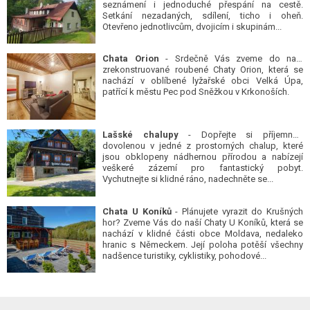
seznámení i jednoduché přespání na cestě.
Setkání nezadaných, sdílení, ticho i oheň.
Otevřeno jednotlivcům, dvojicím i skupinám...
Chata Orion
- Srdečně Vás zveme do naší
zrekonstruované roubené Chaty Orion, která se
nachází v oblíbené lyžařské obci Velká Úpa,
patřící k městu Pec pod Sněžkou v Krkonoších.
Lašské chalupy
- Dopřejte si příjemnou
dovolenou v jedné z prostorných chalup, které
jsou obklopeny nádhernou přírodou a nabízejí
veškeré zázemí pro fantastický pobyt.
Vychutnejte si klidné ráno, nadechněte se...
Chata U Koníků
- Plánujete vyrazit do Krušných
hor? Zveme Vás do naší Chaty U Koníků, která se
nachází v klidné části obce Moldava, nedaleko
hranic s Německem. Její poloha potěší všechny
nadšence turistiky, cyklistiky, pohodové...