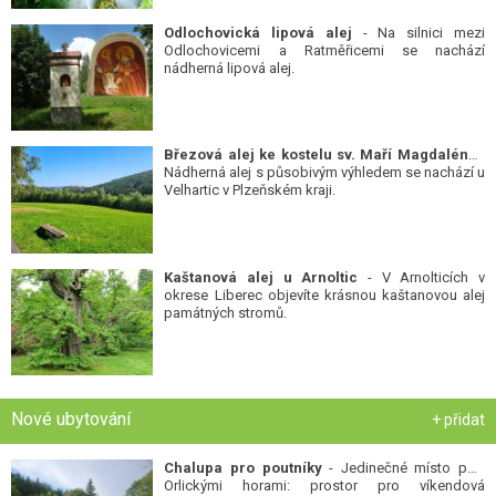
Odlochovická lipová alej
- Na silnici mezi
Odlochovicemi a Ratměřicemi se nachází
nádherná lipová alej.
Březová alej ke kostelu sv. Maří Magdalény
-
Nádherná alej s působivým výhledem se nachází u
Velhartic v Plzeňském kraji.
Kaštanová alej u Arnoltic
- V Arnolticích v
okrese Liberec objevíte krásnou kaštanovou alej
památných stromů.
Nové ubytování
+ přidat
Chalupa pro poutníky
- Jedinečné místo pod
Orlickými horami: prostor pro víkendová