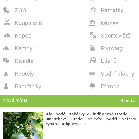

Památky
ZOO


Koupaliště
Muzea



Kopce
Sportoviště
Kempy
Pivovary



Lázně
Divadla

Kostely
Vodní plochy


Památníky
Příroda


Nová místa
+ přidat
Alej podél Nežárky v Jindřichově Hradci
- V
Jindřichově Hradci objevíte podél Nežárky
vysázenou lipovou alej.