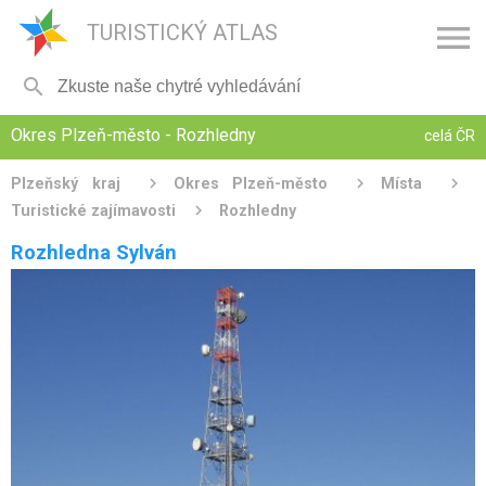

TURISTICKÝ ATLAS

Okres Plzeň-město - Rozhledny
celá ČR
Plzeňský kraj
Okres Plzeň-město
Místa
Turistické zajímavosti
Rozhledny
Rozhledna Sylván