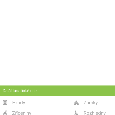
Další turistické cíle
Hrady
Zámky


Zříceniny
Rozhledny

