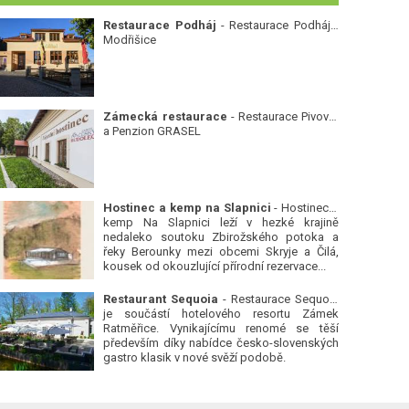
Restaurace Podháj
- Restaurace Podháj -
Modřišice
Zámecká restaurace
- Restaurace Pivovar
a Penzion GRASEL
Hostinec a kemp na Slapnici
- Hostinec a
kemp Na Slapnici leží v hezké krajině
nedaleko soutoku Zbirožského potoka a
řeky Berounky mezi obcemi Skryje a Čilá,
kousek od okouzlující přírodní rezervace...
Restaurant Sequoia
- Restaurace Sequoia
je součástí hotelového resortu Zámek
Ratměřice. Vynikajícímu renomé se těší
především díky nabídce česko-slovenských
gastro klasik v nové svěží podobě.