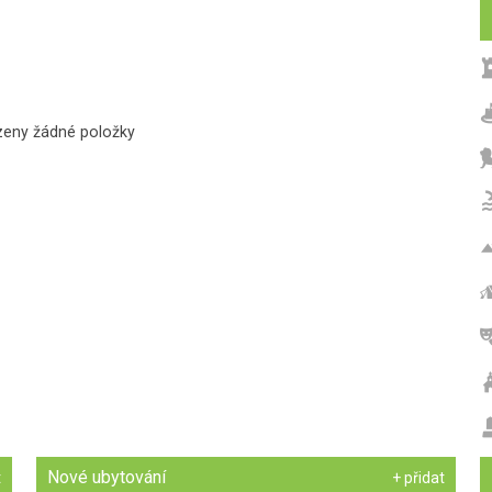
zeny žádné položky
Nové ubytování
t
+ přidat