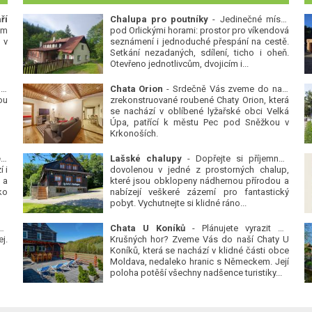
ří
Chalupa pro poutníky
- Jedinečné místo
ým
pod Orlickými horami: prostor pro víkendová
 v
seznámení i jednoduché přespání na cestě.
Setkání nezadaných, sdílení, ticho i oheň.
Otevřeno jednotlivcům, dvojicím i...
 v
Chata Orion
- Srdečně Vás zveme do naší
ou
zrekonstruované roubené Chaty Orion, která
se nachází v oblíbené lyžařské obci Velká
Úpa, patřící k městu Pec pod Sněžkou v
Krkonoších.
Platanová alej u pivovaru v Protivíně
-
Lašské chalupy
- Dopřejte si příjemnou
 i
dovolenou v jedné z prostorných chalup,
 a
které jsou obklopeny nádhernou přírodou a
ko
nabízejí veškeré zázemí pro fantastický
pobyt. Vychutnejte si klidné ráno...
se
Chata U Koníků
- Plánujete vyrazit do
j.
Krušných hor? Zveme Vás do naší Chaty U
Koníků, která se nachází v klidné části obce
Moldava, nedaleko hranic s Německem. Její
poloha potěší všechny nadšence turistiky...