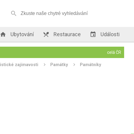


Ubytování

Restaurace

Události
celá ČR
istické zajímavosti
Památky
Památníky