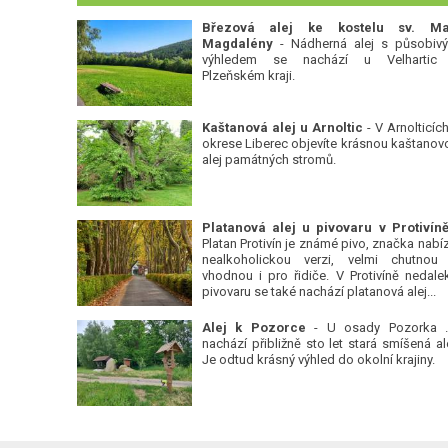
Březová alej ke kostelu sv. Ma
Magdalény
- Nádherná alej s působiv
výhledem se nachází u Velhartic
Plzeňském kraji.
Kaštanová alej u Arnoltic
- V Arnolticích
okrese Liberec objevíte krásnou kaštanov
alej památných stromů.
Platan Protivín je známé pivo, značka nabízí
nealkoholickou verzi, velmi chutnou
vhodnou i pro řidiče. V Protivíně nedale
pivovaru se také nachází platanová alej...
Alej k Pozorce
- U osady Pozorka 
nachází přibližně sto let stará smíšená ale
Je odtud krásný výhled do okolní krajiny.