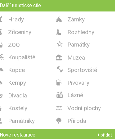
Další turistické cíle
Hrady
Zámky


Zříceniny
Rozhledny



Památky
ZOO


Koupaliště
Muzea



Kopce
Sportoviště
Kempy
Pivovary



Lázně
Divadla

Kostely
Vodní plochy


Památníky
Příroda


Nové restaurace
+ přidat