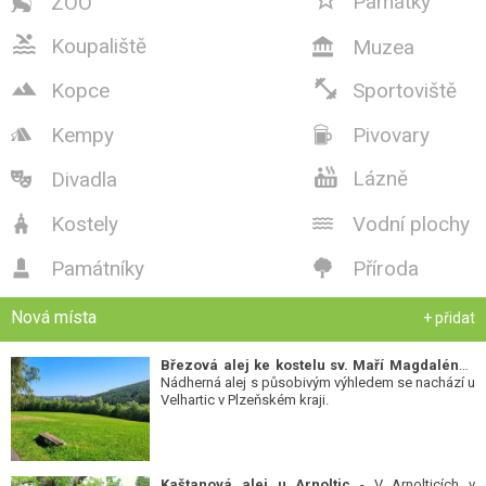
Památky
ZOO


Koupaliště
Muzea



Kopce
Sportoviště
Kempy
Pivovary



Lázně
Divadla

Kostely
Vodní plochy


Památníky
Příroda


Nová místa
+ přidat
Březová alej ke kostelu sv. Maří Magdalény
-
Nádherná alej s působivým výhledem se nachází u
Velhartic v Plzeňském kraji.
Kaštanová alej u Arnoltic
- V Arnolticích v