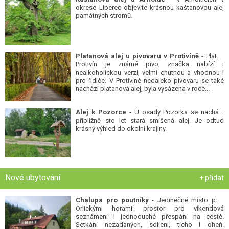
okrese Liberec objevíte krásnou kaštanovou alej
památných stromů.
Platanová alej u pivovaru v Protivíně
- Platan
Protivín je známé pivo, značka nabízí i
nealkoholickou verzi, velmi chutnou a vhodnou i
pro řidiče. V Protivíně nedaleko pivovaru se také
nachází platanová alej, byla vysázena v roce...
Alej k Pozorce
- U osady Pozorka se nachází
přibližně sto let stará smíšená alej. Je odtud
krásný výhled do okolní krajiny.
Nové ubytování
+ přidat
Chalupa pro poutníky
- Jedinečné místo pod
Orlickými horami: prostor pro víkendová
seznámení i jednoduché přespání na cestě.
Setkání nezadaných, sdílení, ticho i oheň.