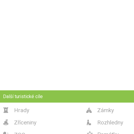
Další turistické cíle
Hrady
Zámky


Zříceniny
Rozhledny


