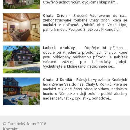
Otevřeno jednotlivcům, dvojicím i skupinám...
Chata Orion
- Srdečně Vás zveme do naší
zrekonstruované roubené Chaty Orion, která se
nachází v oblíbené lyžařské obci Velká Úpa,
patřící k městu Pec pod Sněžkou v Krkonoších.
Lašské chalupy
- Dopřejte si příjemnou
dovolenou v jedné z prostorných chalup, které
jsou obklopeny nádhernou přírodou a nabízejí
veškeré zázemí pro fantastický pobyt.
Vychutnejte si klidné ráno, nadechněte se...
Chata U Koníků
- Plánujete vyrazit do Krušných
hor? Zveme Vás do naší Chaty U Koníků, která se
nachází v klidné části obce Moldava, nedaleko
hranic s Německem. Její poloha potěší všechny
nadšence turistiky, cyklistiky, pohodové...
© Turistický Atlas 2016
Kontakt