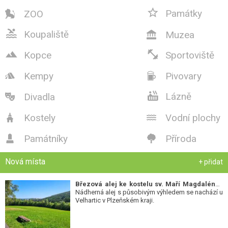

Památky
ZOO


Koupaliště
Muzea



Kopce
Sportoviště
Kempy
Pivovary



Lázně
Divadla

Kostely
Vodní plochy


Památníky
Příroda


Nová místa
+ přidat
Březová alej ke kostelu sv. Maří Magdalény
-
Nádherná alej s působivým výhledem se nachází u
Velhartic v Plzeňském kraji.