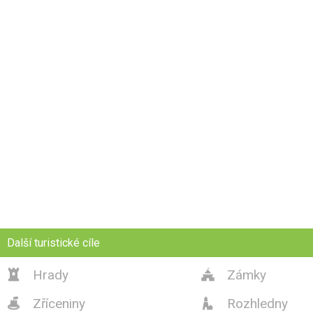
Další turistické cíle
Hrady
Zámky


Zříceniny
Rozhledny

