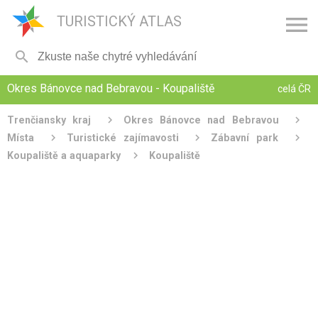

TURISTICKÝ ATLAS

Okres Bánovce nad Bebravou - Koupaliště
celá ČR
Trenčiansky kraj
Okres Bánovce nad Bebravou
Místa
Turistické zajímavosti
Zábavní park
Koupaliště a aquaparky
Koupaliště