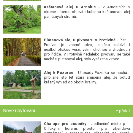
Kaštanová alej u Arnoltic
- V Arnolticích v
okrese Liberec objevíte krásnou kaštanovou alej
památných stromů.
Platanová alej u pivovaru v Protivíně
- Platan
Protivín je známé pivo, značka nabízí i
nealkoholickou verzi, velmi chutnou a vhodnou i
pro řidiče. V Protivíně nedaleko pivovaru se také
nachází platanová alej, byla vysázena v roce...
Alej k Pozorce
- U osady Pozorka se nachází
přibližně sto let stará smíšená alej. Je odtud
krásný výhled do okolní krajiny.
Nové ubytování
+ přidat
Chalupa pro poutníky
- Jedinečné místo pod
Orlickými horami: prostor pro víkendová