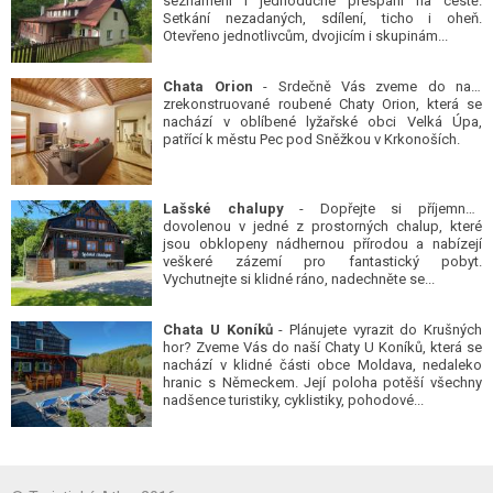
seznámení i jednoduché přespání na cestě.
Setkání nezadaných, sdílení, ticho i oheň.
Otevřeno jednotlivcům, dvojicím i skupinám...
Chata Orion
- Srdečně Vás zveme do naší
zrekonstruované roubené Chaty Orion, která se
nachází v oblíbené lyžařské obci Velká Úpa,
patřící k městu Pec pod Sněžkou v Krkonoších.
Lašské chalupy
- Dopřejte si příjemnou
dovolenou v jedné z prostorných chalup, které
jsou obklopeny nádhernou přírodou a nabízejí
veškeré zázemí pro fantastický pobyt.
Vychutnejte si klidné ráno, nadechněte se...
Chata U Koníků
- Plánujete vyrazit do Krušných
hor? Zveme Vás do naší Chaty U Koníků, která se
nachází v klidné části obce Moldava, nedaleko
hranic s Německem. Její poloha potěší všechny
nadšence turistiky, cyklistiky, pohodové...