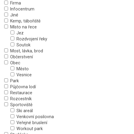
Firma
Infocentrum
Jiné
Kemp, tábořiště
Místo na řece
Jez
Rozdvojení řeky
Soutok
Most, lávka, brod
Občerstvení
Obec
Město
Vesnice
Park
Půjčovna lodí
Restaurace
Rozcestník
Sportoviště
Ski areál
Venkovní posilovna
Veřejné bruslení
Workout park