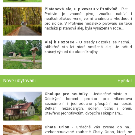
Platanová alej u pivovaru v Protivíně
- Platan
Protivín je známé pivo, značka nabízí i
nealkoholickou verzi, velmi chutnou a vhodnou i
pro řidiče. V Protivíně nedaleko pivovaru se také
nachází platanová alej, byla vysázena v roce...
Alej k Pozorce
- U osady Pozorka se nachází
přibližně sto let stará smíšená alej. Je odtud
krásný výhled do okolní krajiny.
Nové ubytování
+ přidat
Chalupa pro poutníky
- Jedinečné místo pod
Orlickými horami: prostor pro víkendová
seznámení i jednoduché přespání na cestě.
Setkání nezadaných, sdílení, ticho i oheň.
Otevřeno jednotlivcům, dvojicím i skupinám...
Chata Orion
- Srdečně Vás zveme do naší
zrekonstruované roubené Chaty Orion, která se