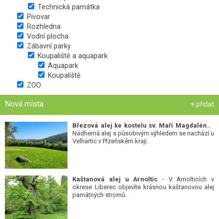
Technická památka
Pivovar
Rozhledna
Vodní plocha
Zábavní parky
Koupaliště a aquapark
Aquapark
Koupaliště
ZOO
Nová místa
+ přidat
Březová alej ke kostelu sv. Maří Magdalény
-
Nádherná alej s působivým výhledem se nachází u
Velhartic v Plzeňském kraji.
Kaštanová alej u Arnoltic
- V Arnolticích v
okrese Liberec objevíte krásnou kaštanovou alej
památných stromů.