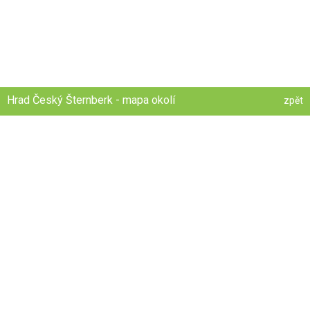
Hrad Český Šternberk - mapa okolí
zpět