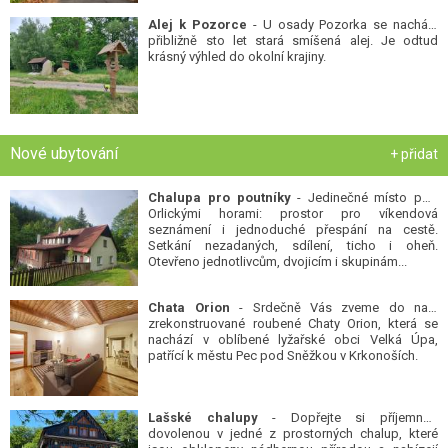
Alej k Pozorce
- U osady Pozorka se nachází
přibližně sto let stará smíšená alej. Je odtud
krásný výhled do okolní krajiny.
Nové ubytování
+ přidat
Chalupa pro poutníky
- Jedinečné místo pod
Orlickými horami: prostor pro víkendová
seznámení i jednoduché přespání na cestě.
Setkání nezadaných, sdílení, ticho i oheň.
Otevřeno jednotlivcům, dvojicím i skupinám...
Chata Orion
- Srdečně Vás zveme do naší
zrekonstruované roubené Chaty Orion, která se
nachází v oblíbené lyžařské obci Velká Úpa,
patřící k městu Pec pod Sněžkou v Krkonoších.
Lašské chalupy
- Dopřejte si příjemnou
dovolenou v jedné z prostorných chalup, které