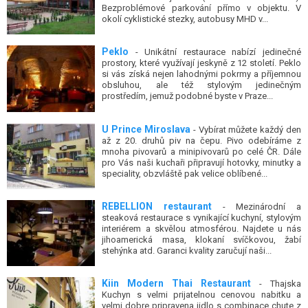
Bezproblémové parkování přímo v objektu. V
okolí cyklistické stezky, autobusy MHD v...
Peklo
- Unikátní restaurace nabízí jedinečné
prostory, které využívají jeskyně z 12 století. Peklo
si vás získá nejen lahodnými pokrmy a příjemnou
obsluhou, ale též stylovým jedinečným
prostředím, jemuž podobné byste v Praze...
U Prince Miroslava
- Vybírat můžete každý den
až z 20. druhů piv na čepu. Pivo odebíráme z
mnoha pivovarů a minipivovarů po celé ČR. Dále
pro Vás naši kuchaři připravují hotovky, minutky a
speciality, obzvláště pak velice oblíbené...
REBELLION restaurant
- Mezinárodní a
steaková restaurace s vynikající kuchyní, stylovým
interiérem a skvělou atmosférou. Najdete u nás
jihoamerická masa, klokaní svíčkovou, žabí
stehýnka atd. Garanci kvality zaručují naši...
Kiin Modern Thai Restaurant
- Thajska
Kuchyn s velmi prijatelnou cenovou nabitku a
velmi dobre pripravena jidlo s combinace chute z