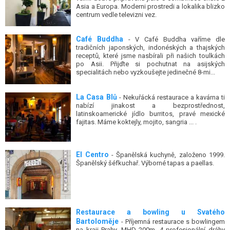
Asia a Europa. Moderni prostredi a lokalika blizko
centrum vedle televizni vez.
Café Buddha
- V Café Buddha vaříme dle
tradičních japonských, indonéských a thajských
receptů, které jsme nasbírali při našich toulkách
po Asii. Přijďte si pochutnat na asijských
specialitách nebo vyzkoušejte jedinečné 8-mi...
La Casa Blů
- Nekuřácká restaurace a kavárna ti
nabízí jinakost a bezprostřednost,
latinskoamerické jídlo burritos, pravé mexické
fajitas. Máme koktejly, mojito, sangria ... .
El Centro
- Španělská kuchyně, založeno 1999.
Španělský šéfkuchař. Výborné tapas a paellas.
Restaurace a bowling u Svatého
Bartoloměje
- Příjemná restaurace s bowlingem
na kraji Prahy, MHD 200m, 4 profesionální dráhy