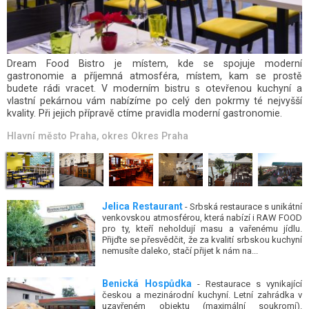
Pivovar Moravský Žižkov dorazil do Prahy a ne náhodou na
Žižkov. Poctivá česká kuchyně, jenž uspokojí maso-žrouta i
vegana, domácí limonády, čerstvé mošty a jiné a jiné dobroty.
Jste srdečně zváni.
Hlavní město Praha
, okres
Okres Praha
Jelica Restaurant
- Srbská restaurace s unikátní
venkovskou atmosférou, která nabízí i RAW FOOD
pro ty, kteří neholdují masu a vařenému jídlu.
Přijďte se přesvědčit, že za kvalití srbskou kuchyní
nemusíte daleko, stačí přijet k nám na...
Benická Hospůdka
- Restaurace s vynikající
českou a mezinárodní kuchyní. Letní zahrádka v
uzavřeném objektu (maximální soukromí).