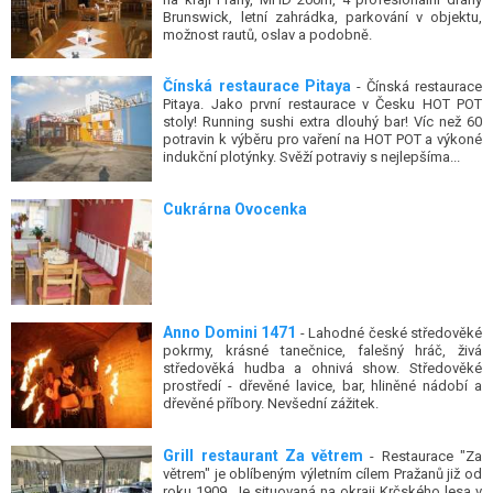
Brunswick, letní zahrádka, parkování v objektu,
možnost rautů, oslav a podobně.
Čínská restaurace Pitaya
- Čínská restaurace
Pitaya. Jako první restaurace v Česku HOT POT
stoly! Running sushi extra dlouhý bar! Víc než 60
potravin k výběru pro vaření na HOT POT a výkoné
indukční plotýnky. Svěží potraviy s nejlepšíma...
Cukrárna Ovocenka
Anno Domini 1471
- Lahodné české středověké
pokrmy, krásné tanečnice, falešný hráč, živá
středověká hudba a ohnivá show. Středověké
prostředí - dřevěné lavice, bar, hliněné nádobí a
dřevěné příbory. Nevšední zážitek.
Grill restaurant Za větrem
- Restaurace "Za
větrem" je oblíbeným výletním cílem Pražanů již od
roku 1909. Je situovaná na okraji Krčského lesa v