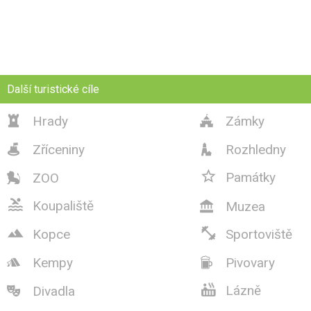
Další turistické cíle
Hrady
Zámky


Zříceniny
Rozhledny



Památky
ZOO


Koupaliště
Muzea



Kopce
Sportoviště
Kempy
Pivovary



Lázně
Divadla
