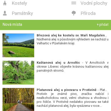
Kostely
Vodní plochy


Památníky
Příroda


Nová místa
+ přidat
Březová alej ke kostelu sv. Maří Magdalény
-
Nádherná alej s působivým výhledem se nachází u
Velhartic v Plzeňském kraji.
Kaštanová alej u Arnoltic
- V Arnolticích v
okrese Liberec objevíte krásnou kaštanovou alej
památných stromů.
Platanová alej u pivovaru v Protivíně
- Platan
Protivín je známé pivo, značka nabízí i
nealkoholickou verzi, velmi chutnou a vhodnou i
pro řidiče. V Protivíně nedaleko pivovaru se také
nachází platanová alej, byla vysázena v roce...