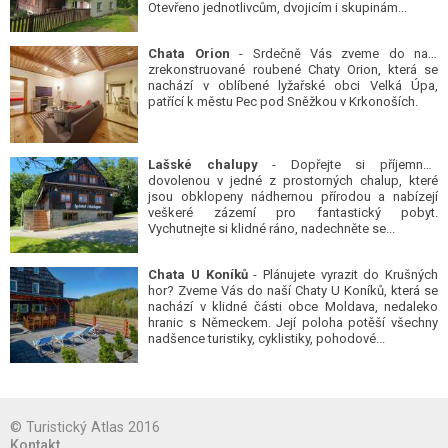
Otevřeno jednotlivcům, dvojicím i skupinám...
Chata Orion
- Srdečně Vás zveme do naší
zrekonstruované roubené Chaty Orion, která se
nachází v oblíbené lyžařské obci Velká Úpa,
patřící k městu Pec pod Sněžkou v Krkonoších.
Lašské chalupy
- Dopřejte si příjemnou
dovolenou v jedné z prostorných chalup, které
jsou obklopeny nádhernou přírodou a nabízejí
veškeré zázemí pro fantastický pobyt.
Vychutnejte si klidné ráno, nadechněte se...
Chata U Koníků
- Plánujete vyrazit do Krušných
hor? Zveme Vás do naší Chaty U Koníků, která se
nachází v klidné části obce Moldava, nedaleko
hranic s Německem. Její poloha potěší všechny
nadšence turistiky, cyklistiky, pohodové...
© Turistický Atlas 2016
Kontakt