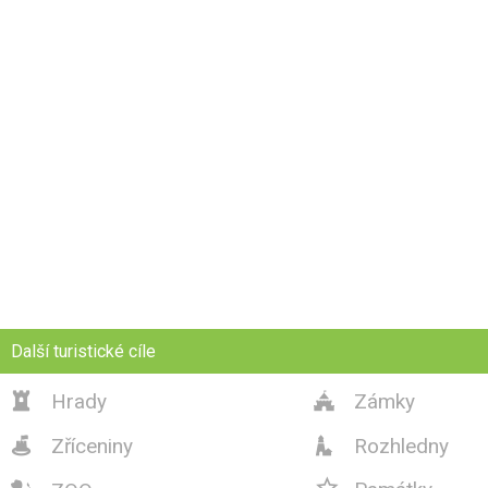
Další turistické cíle
Hrady
Zámky


Zříceniny
Rozhledny


