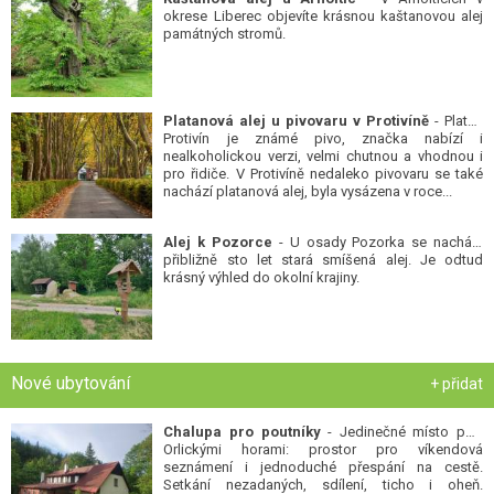
okrese Liberec objevíte krásnou kaštanovou alej
památných stromů.
Platanová alej u pivovaru v Protivíně
- Platan
Protivín je známé pivo, značka nabízí i
nealkoholickou verzi, velmi chutnou a vhodnou i
pro řidiče. V Protivíně nedaleko pivovaru se také
nachází platanová alej, byla vysázena v roce...
Alej k Pozorce
- U osady Pozorka se nachází
přibližně sto let stará smíšená alej. Je odtud
krásný výhled do okolní krajiny.
Nové ubytování
+ přidat
Chalupa pro poutníky
- Jedinečné místo pod
Orlickými horami: prostor pro víkendová
seznámení i jednoduché přespání na cestě.
Setkání nezadaných, sdílení, ticho i oheň.