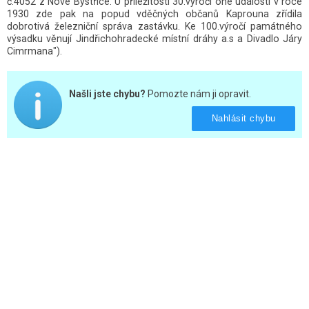
č.4052 z Nové Bystřice. U příležitosti 30.výročí oné události v roce
1930 zde pak na popud vděčných občanů Kaprouna zřídila
dobrotivá železniční správa zastávku. Ke 100.výročí památného
výsadku věnují Jindřichohradecké místní dráhy a.s a Divadlo Járy
Cimrmana").
Našli jste chybu?
Pomozte nám ji opravit.
Nahlásit chybu