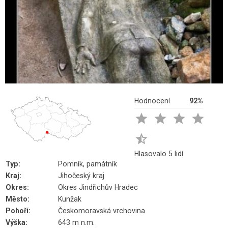
Hodnocení
92%





Hlasovalo 5 lidí
Typ:
Pomník, památník
Kraj:
Jihočeský kraj
Okres:
Okres Jindřichův Hradec
Město:
Kunžak
Pohoří:
Českomoravská vrchovina
Výška:
643 m n.m.