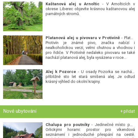
Kaštanová alej u Arnoltic
- V Arnolticích v
okrese Liberec objevíte krásnou kaštanovou alej
památných stromů.
Platanová alej u pivovaru v Protivíně
- Platan
Protivín je známé pivo, značka nabízí i
nealkoholickou verzi, velmi chutnou a vhodnou i
pro řidiče. V Protivíně nedaleko pivovaru se také
nachází platanová alej, byla vysázena v roce...
Alej k Pozorce
- U osady Pozorka se nachází
přibližně sto let stará smíšená alej. Je odtud
krásný výhled do okolní krajiny.
Nové ubytování
+ přidat
Chalupa pro poutníky
- Jedinečné místo pod
Orlickými horami: prostor pro víkendová
seznámení i jednoduché přespání na cestě.