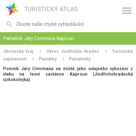

TURISTICKÝ ATLAS

Památník Járy Cimrmana Kaproun
Jihočeský kraj
Okres Jindřichův Hradec
Turistické
zajímavosti
Památky
Památníky
Pomník Járy Cimrmana na místě jeho údajného vyhození z
vlaku na lesní zastávce Kaproun (Jindřichohradecká
úzkokolejka).