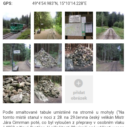
GPS:
49°4'54.983"N, 15°10'14.228"E
Podle smaltované tabule umístěné na stromě u mohyly ("Na
tomto místě stanul v noci z 28. na 29.června český velikán Mistr
Jára Cimrman poté, co byl vyloučen z přepravy v osobním vlaku