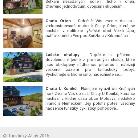
Setkání nezadaných, sdílení, ticho i oheň.
Otevřeno jednotlivcům, dvojicím i skupinám...
Chata Orion
- Srdečně Vás zveme do naší
zrekonstruované roubené Chaty Orion, která se
nachází v oblíbené lyžařské obci Velká Úpa,
patřící k městu Pec pod Sněžkou v Krkonoších.
Lašské chalupy
- Dopřejte si příjemnou
dovolenou v jedné z prostorných chalup, které
jsou obklopeny nádhernou přírodou a nabízejí
veškeré zázemí pro fantastický pobyt.
Vychutnejte si klidné ráno, nadechněte se...
Chata U Koníků
- Plánujete vyrazit do Krušných
hor? Zveme Vás do naší Chaty U Koníků, která se
nachází v klidné části obce Moldava, nedaleko
hranic s Německem. Její poloha potěší všechny
nadšence turistiky, cyklistiky, pohodové...
© Turistický Atlas 2016