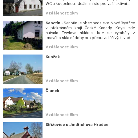
WC a koupelnou. Ideální místo pro vaši aktivní...
Vzdálenost: 2km
Senotín
- Senotín je obec nedaleko Nové Bystřice
v překrásném kraji České Kanady. Kdysi zde
stávala Tewlova sklárna, kde se vyráběly z
tmavého skla nádoby pro přepravu léčivých vod...
Vzdálenost: 3km
Kunžak
Vzdálenost: 5km
Člunek
Vzdálenost: 5km
Střížovice u Jindřichova Hradce