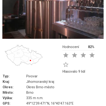
Hodnocení
82%





Hlasovalo 9 lidí
Typ:
Pivovar
Kraj:
Jihomoravský kraj
Okres:
Okres Brno-město
Město:
Brno
Výška:
335 m n.m.
GPS:
49°12'39.471"N, 16°40'47.163"E