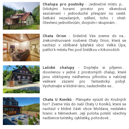
Chalupa pro poutníky
- Jedinečné místo pod
Orlickými horami: prostor pro víkendová
seznámení i jednoduché přespání na cestě.
Setkání nezadaných, sdílení, ticho i oheň.
Otevřeno jednotlivcům, dvojicím i skupinám...
Chata Orion
- Srdečně Vás zveme do naší
zrekonstruované roubené Chaty Orion, která se
nachází v oblíbené lyžařské obci Velká Úpa,
patřící k městu Pec pod Sněžkou v Krkonoších.
Lašské chalupy
- Dopřejte si příjemnou
dovolenou v jedné z prostorných chalup, které
jsou obklopeny nádhernou přírodou a nabízejí
veškeré zázemí pro fantastický pobyt.
Vychutnejte si klidné ráno, nadechněte se...
Chata U Koníků
- Plánujete vyrazit do Krušných
hor? Zveme Vás do naší Chaty U Koníků, která se
nachází v klidné části obce Moldava, nedaleko
hranic s Německem. Její poloha potěší všechny
nadšence turistiky, cyklistiky, pohodové...