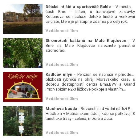
Dětské hřiště a sportoviště Rokle
- V městské
části Brno - Líšeň, u tramvajové zastávky
Kotlanova se nachází dětské hřiště a venkovní
cvičiště, které je přístupné zdarma po celý rok.
Vzdálenost: 1km
Stromořadí kaštanů na Malé Klajdovce
- V
Brně na Malé Klajdovce naleznete památné
stromořadí.
Vzdálenost: 2km
Kadlcův mlýn
- Penzion se nachází v přírodě v
blízkosti rybníků na okraji Moravského krasu s
dobrou dostupností centra Brna,BVV a Grand
Prix.Nabízíme 2-3 lůžkové pokoje s vlastním...
Vzdálenost: 3km
Muchova bouda
- Rozcestí nad vodní nádrží Pod
Hrádkem v Matriánském údolí, kde se potkávají 3
turistické trasy - zelená, modrá a žlutá.
Vzdálenost: 3km