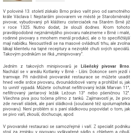
V polovině 13. století získalo Brno právo vařit pivo od samotného
krále Václava I. Nejstarším pivovarem ve městě je Starobrněnský
pivovar, vybudovaný při klášteru cisterciaček na Starém Brně již
v roce 1325. Nutno dodat, že slouží dodnes. Krom tohoto
pravděpodobně nejznámějšího pivovaru nalezneme v Brně i malé,
rodinné pivovary s mnohem menší produkcí, ale o to specifičtější
mají nabídku. Nesoustředí se na masové ovládnutí trhu, ale zvolna
lákají klientelu na tajné receptury a nezvyklé chuti svých speciálů.
Takovým podnikům se říká „minipivovary“.
Jedním z takových minipivovarů je
Líšeňský pivovar Brno
.
Nachází se v areálu Kotlanky v Brně - Líšni. Dokonce sem jezdí i
tramvaje. Při návštěvě pivovarské restaurace se můžete usadit
hned vedle srdce pivovaru, dvounádobové varny a prohlížel si, jak
to uvnitř vypadá. Můžete ochutnat nefiltrovaný ležák Marvan 11°,
nefiltrovaný jantarový ležák Ležoun 13° nebo pšeničnou 12°.
Všechna piva jsou točena přímo z tanků. Zajímavostí je, že pivo
zde nevaří sládek, ale paní sládková (současně též spolumajitelka
pivovaru). Není problém si s paní sládkovou popovídat o tom, jak
se pivo vaří, zkouší, dochucuje, apod.
V pivovarské restauraci se samozřejmě i vaří. Z specialit podniku
stojí za zmínku v pivovaru vyškvařené sádlo s chlebem a cibulí,