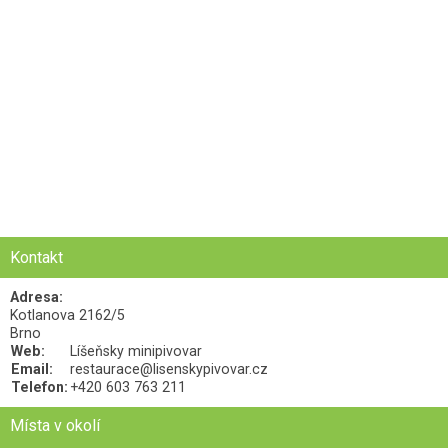
Kontakt
Adresa:
Kotlanova 2162/5
Brno
Web:
Líšeňsky minipivovar
Email:
restaurace@lisenskypivovar.cz
Telefon:
+420 603 763 211
Místa v okolí