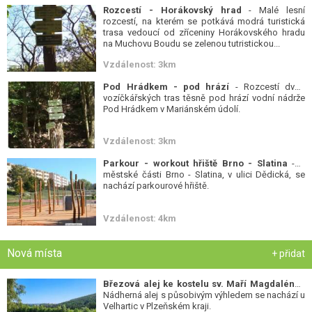
Rozcestí - Horákovský hrad
- Malé lesní
rozcestí, na kterém se potkává modrá turistická
trasa vedoucí od zříceniny Horákovského hradu
na Muchovu Boudu se zelenou tutristickou...
Vzdálenost: 3km
Pod Hrádkem - pod hrází
- Rozcestí dvou
vozíčkářských tras těsně pod hrází vodní nádrže
Pod Hrádkem v Mariánském údolí.
Vzdálenost: 3km
Parkour - workout hřiště Brno - Slatina
- V
městské části Brno - Slatina, v ulici Dědická, se
nachází parkourové hřiště.
Vzdálenost: 4km
Nová místa
+ přidat
Březová alej ke kostelu sv. Maří Magdalény
-
Nádherná alej s působivým výhledem se nachází u
Velhartic v Plzeňském kraji.