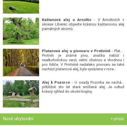
Kaštanová alej u Arnoltic
- V Arnolticích v
okrese Liberec objevíte krásnou kaštanovou alej
památných stromů.
Platanová alej u pivovaru v Protivíně
- Platan
Protivín je známé pivo, značka nabízí i
nealkoholickou verzi, velmi chutnou a vhodnou i
pro řidiče. V Protivíně nedaleko pivovaru se také
nachází platanová alej, byla vysázena v roce...
Alej k Pozorce
- U osady Pozorka se nachází
přibližně sto let stará smíšená alej. Je odtud
krásný výhled do okolní krajiny.
Nové ubytování
+ přidat