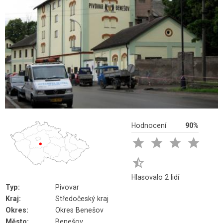
Hodnocení
90%





Hlasovalo 2 lidí
Typ:
Pivovar
Kraj:
Středočeský kraj
Okres:
Okres Benešov
Město:
Benešov