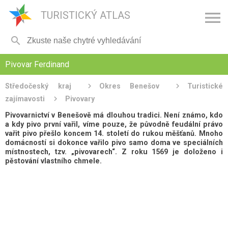

TURISTICKÝ ATLAS

Pivovar Ferdinand
Středočeský kraj
Okres Benešov
Turistické
zajímavosti
Pivovary
Pivovarnictví v Benešově má dlouhou tradici. Není známo, kdo
a kdy pivo první vařil, víme pouze, že původně feudální právo
vařit pivo přešlo koncem 14. století do rukou měšťanů. Mnoho
domácností si dokonce vařilo pivo samo doma ve speciálních
místnostech, tzv. „pivovarech“. Z roku 1569 je doloženo i
pěstování vlastního chmele.