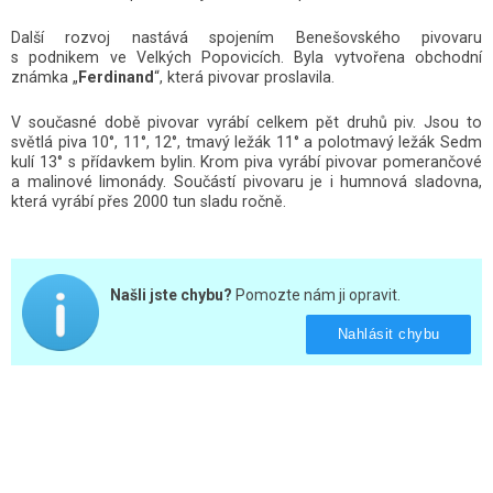
Další rozvoj nastává spojením Benešovského pivovaru
s podnikem ve Velkých Popovicích. Byla vytvořena obchodní
známka „
Ferdinand
“, která pivovar proslavila.
V současné době pivovar vyrábí celkem pět druhů piv. Jsou to
světlá piva 10°, 11°, 12°, tmavý ležák 11° a polotmavý ležák Sedm
kulí 13° s přídavkem bylin. Krom piva vyrábí pivovar pomerančové
a malinové limonády. Součástí pivovaru je i humnová sladovna,
která vyrábí přes 2000 tun sladu ročně.
Našli jste chybu?
Pomozte nám ji opravit.
Nahlásit chybu