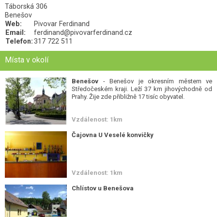
Táborská 306
Benešov
Web:
Pivovar Ferdinand
Email:
ferdinand@pivovarferdinand.cz
Telefon:
317 722 511
Místa v okolí
Benešov
- Benešov je okresním městem ve
Středočeském kraji. Leží 37 km jihovýchodně od
Prahy. Žije zde přibližně 17 tisíc obyvatel.
Vzdálenost: 1km
Čajovna U Veselé konvičky
Vzdálenost: 1km
Chlístov u Benešova