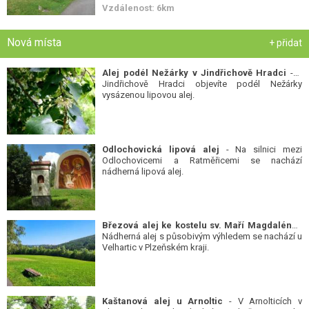
Vzdálenost: 6km
Nová místa
+ přidat
Alej podél Nežárky v Jindřichově Hradci
- V
Jindřichově Hradci objevíte podél Nežárky
vysázenou lipovou alej.
Odlochovická lipová alej
- Na silnici mezi
Odlochovicemi a Ratměřicemi se nachází
nádherná lipová alej.
Březová alej ke kostelu sv. Maří Magdalény
-
Nádherná alej s působivým výhledem se nachází u
Velhartic v Plzeňském kraji.
Kaštanová alej u Arnoltic
- V Arnolticích v