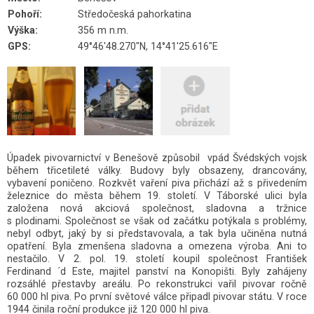
Pohoří:
Středočeská pahorkatina
Výška:
356 m n.m.
GPS:
49°46'48.270"N, 14°41'25.616"E
Úpadek pivovarnictví v Benešově způsobil vpád Švédských vojsk
během třicetileté války. Budovy byly obsazeny, drancovány,
vybavení poničeno. Rozkvět vaření piva přichází až s přivedením
železnice do města během 19. století. V Táborské ulici byla
založena nová akciová společnost, sladovna a tržnice
s plodinami. Společnost se však od začátku potýkala s problémy,
nebyl odbyt, jaký by si představovala, a tak byla učiněna nutná
opatření. Byla zmenšena sladovna a omezena výroba. Ani to
nestačilo. V 2. pol. 19. století koupil společnost František
Ferdinand ´d Este, majitel panství na Konopišti. Byly zahájeny
rozsáhlé přestavby areálu. Po rekonstrukci vařil pivovar ročně
60 000 hl piva. Po první světové válce připadl pivovar státu. V roce
1944 činila roční produkce již 120 000 hl piva.