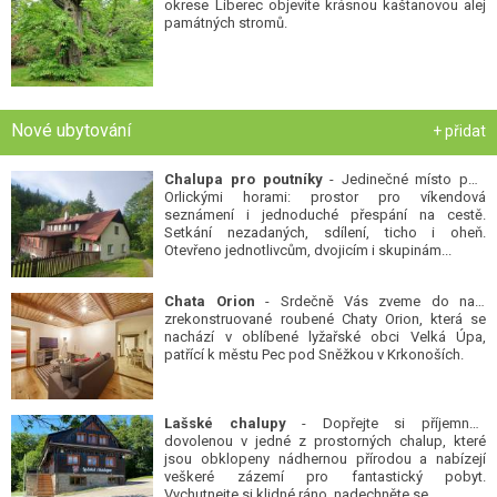
okrese Liberec objevíte krásnou kaštanovou alej
památných stromů.
Nové ubytování
+ přidat
Chalupa pro poutníky
- Jedinečné místo pod
Orlickými horami: prostor pro víkendová
seznámení i jednoduché přespání na cestě.
Setkání nezadaných, sdílení, ticho i oheň.
Otevřeno jednotlivcům, dvojicím i skupinám...
Chata Orion
- Srdečně Vás zveme do naší
zrekonstruované roubené Chaty Orion, která se
nachází v oblíbené lyžařské obci Velká Úpa,
patřící k městu Pec pod Sněžkou v Krkonoších.
Lašské chalupy
- Dopřejte si příjemnou
dovolenou v jedné z prostorných chalup, které
jsou obklopeny nádhernou přírodou a nabízejí
veškeré zázemí pro fantastický pobyt.
Vychutnejte si klidné ráno, nadechněte se...