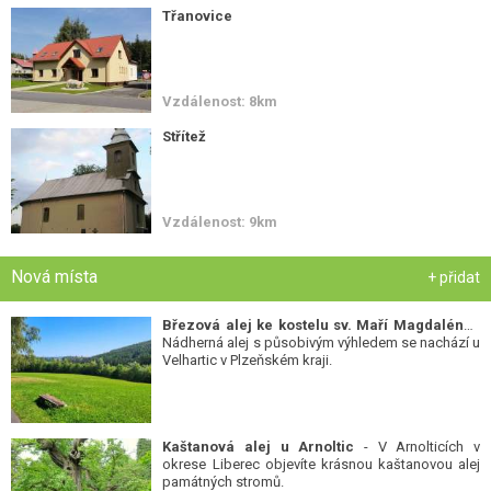
Třanovice
Vzdálenost: 8km
Střítež
Vzdálenost: 9km
Nová místa
+ přidat
Březová alej ke kostelu sv. Maří Magdalény
-
Nádherná alej s působivým výhledem se nachází u
Velhartic v Plzeňském kraji.
Kaštanová alej u Arnoltic
- V Arnolticích v
okrese Liberec objevíte krásnou kaštanovou alej
památných stromů.