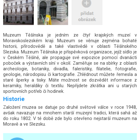
Muzeum Těšínska je jedním ze čtyř krajských muzeí v
Moravskoslezském kraji. Muzeum se věnuje zejména bohaté
historii, přírodovědě a také vlastivědě v oblasti Těšínského
Slezska. Muzeum Těšínska je příspěvková organizace, jejíž sídlo je
v Českém Těšíně, ale propaguje své expozice pomocí dvanácti
poboček a výstavních síní v okolí. Zaměřuje se na sbírky z oblasti
archeologie, botaniky, divadla, faleristiky, filatelie, fotografie,
geologie, národopisu či kartografie. Zhlédnout můžete řemesla a
staré šperky a tisky. Máte možnost se dozvědět informace z
keramiky, heraldiky či textilu. Nepřijdete zkrátka ani u starých
sportovních potřeb či hodinek.
Historie
Založení muzea se datuje po druhé světové válce v roce 1948,
avšak navazuje na mnohem starší muzejní tradici, která sahá až
do roku 1802. V té době zde bylo otevřeno nejstarší muzeum na
Moravě a ve Slezsku.