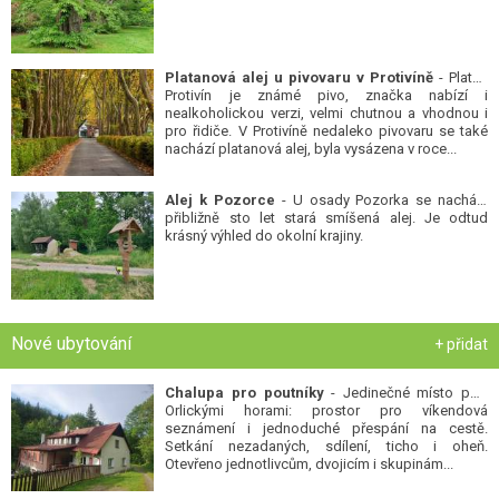
Platanová alej u pivovaru v Protivíně
- Platan
Protivín je známé pivo, značka nabízí i
nealkoholickou verzi, velmi chutnou a vhodnou i
pro řidiče. V Protivíně nedaleko pivovaru se také
nachází platanová alej, byla vysázena v roce...
Alej k Pozorce
- U osady Pozorka se nachází
přibližně sto let stará smíšená alej. Je odtud
krásný výhled do okolní krajiny.
Nové ubytování
+ přidat
Chalupa pro poutníky
- Jedinečné místo pod
Orlickými horami: prostor pro víkendová
seznámení i jednoduché přespání na cestě.
Setkání nezadaných, sdílení, ticho i oheň.
Otevřeno jednotlivcům, dvojicím i skupinám...