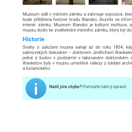
Muzeum sídlí v místním zámku a zahrnuje expozice, které
bude přiblížena historie hradu Blansko, dozvíte se infor
interiér zámku. Muzeum Blansko je kulturní instituce, 
muzeu došlo ke zviditelnění místního zámku, který byl d
Historie
Snahy o založení muzea sahají až do roku 1854, kd
salmovských železáren – doktorem Jindřichem Wankelem
jedné z budov v podzámčí v takzvaném doktorském do
Wankelovi byly v muzeu umístěné nálezy z bádání arche
a botanického.
Našli jste chybu?
Pomozte nám ji opravit.