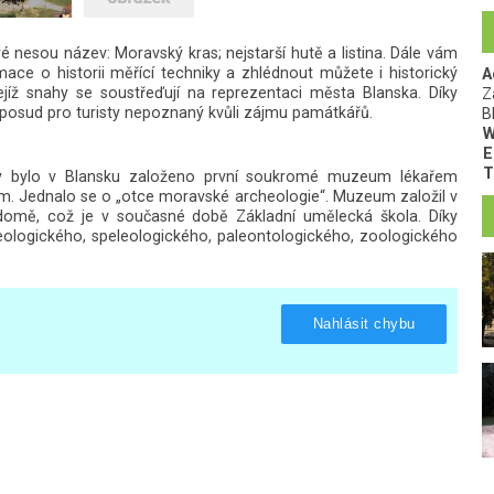
 nesou název: Moravský kras; nejstarší hutě a listina. Dále vám
mace o historii měřící techniky a zhlédnout můžete i historický
A
jejíž snahy se soustřeďují na reprezentaci města Blanska. Díky
Z
oposud pro turisty nepoznaný kvůli zájmu památkářů.
B
W
E
T
y bylo v Blansku založeno první soukromé muzeum lékařem
. Jednalo se o „otce moravské archeologie“. Muzeum založil v
mě, což je v současné době Základní umělecká škola. Díky
ologického, speleologického, paleontologického, zoologického
Nahlásit chybu