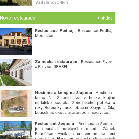
Vzdálenost: 4km
Nové restaurace
+ přidat
Restaurace Podháj
- Restaurace Podháj -
Modřišice
Zámecká restaurace
- Restaurace Pivovar
a Penzion GRASEL
Hostinec a kemp na Slapnici
- Hostinec a
kemp Na Slapnici leží v hezké krajině
nedaleko soutoku Zbirožského potoka a
řeky Berounky mezi obcemi Skryje a Čilá,
kousek od okouzlující přírodní rezervace...
Restaurant Sequoia
- Restaurace Sequoia
je součástí hotelového resortu Zámek
Ratměřice. Vynikajícímu renomé se těší
především díky nabídce česko-slovenských