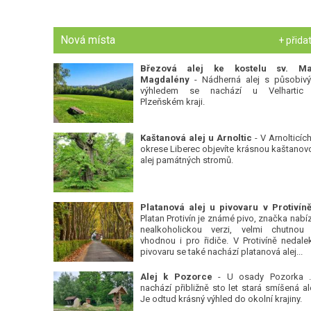
Nová místa
+ přida
Březová alej ke kostelu sv. Ma
Magdalény
- Nádherná alej s působiv
výhledem se nachází u Velhartic
Plzeňském kraji.
Kaštanová alej u Arnoltic
- V Arnolticích
okrese Liberec objevíte krásnou kaštanov
alej památných stromů.
Platan Protivín je známé pivo, značka nabízí
nealkoholickou verzi, velmi chutnou
vhodnou i pro řidiče. V Protivíně nedale
pivovaru se také nachází platanová alej...
Alej k Pozorce
- U osady Pozorka 
nachází přibližně sto let stará smíšená ale
Je odtud krásný výhled do okolní krajiny.