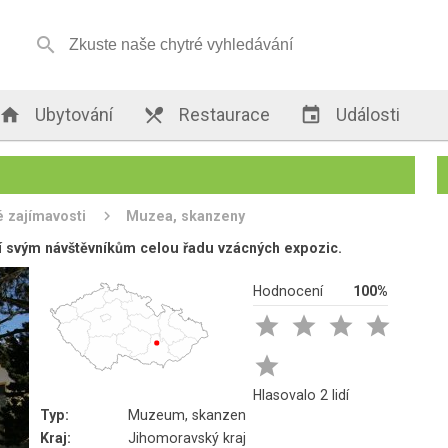


Ubytování

Restaurace

Události
é zajímavosti
Muzea, skanzeny
 svým návštěvníkům celou řadu vzácných expozic.
Hodnocení
100%





Hlasovalo 2 lidí
Typ:
Muzeum, skanzen
Kraj:
Jihomoravský kraj