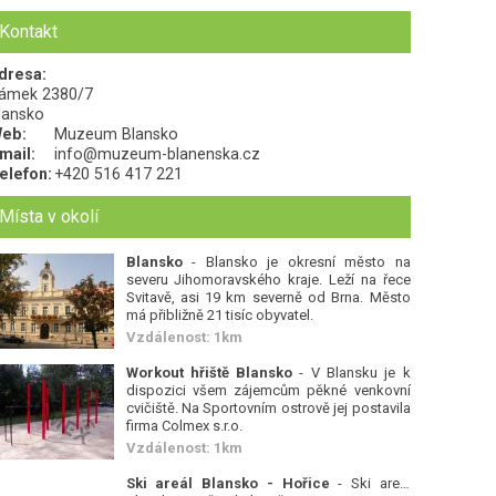
Kontakt
dresa:
ámek 2380/7
lansko
eb:
Muzeum Blansko
mail:
info@muzeum-blanenska.cz
elefon:
+420 516 417 221
Místa v okolí
Blansko
- Blansko je okresní město na
severu Jihomoravského kraje. Leží na řece
Svitavě, asi 19 km severně od Brna. Město
má přibližně 21 tisíc obyvatel.
Vzdálenost: 1km
Workout hřiště Blansko
- V Blansku je k
dispozici všem zájemcům pěkné venkovní
cvičiště. Na Sportovním ostrově jej postavila
firma Colmex s.r.o.
Vzdálenost: 1km
Ski areál Blansko - Hořice
- Ski areál