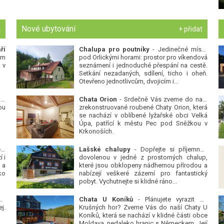
Nové ubytování
t
+ přidat
ří
Chalupa pro poutníky
- Jedinečné místo
ým
pod Orlickými horami: prostor pro víkendová
 v
seznámení i jednoduché přespání na cestě.
Setkání nezadaných, sdílení, ticho i oheň.
Otevřeno jednotlivcům, dvojicím i...
 v
Chata Orion
- Srdečně Vás zveme do naší
ou
zrekonstruované roubené Chaty Orion, která
se nachází v oblíbené lyžařské obci Velká
Úpa, patřící k městu Pec pod Sněžkou v
Krkonoších.
Platanová alej u pivovaru v Protivíně
-
Lašské chalupy
- Dopřejte si příjemnou
 i
dovolenou v jedné z prostorných chalup,
 a
které jsou obklopeny nádhernou přírodou a
ko
nabízejí veškeré zázemí pro fantastický
pobyt. Vychutnejte si klidné ráno...
se
Chata U Koníků
- Plánujete vyrazit do
j.
Krušných hor? Zveme Vás do naší Chaty U
Koníků, která se nachází v klidné části obce
Moldava, nedaleko hranic s Německem. Její