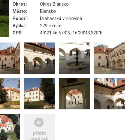
Okres:
Okres Blansko
Město:
Blansko
Pohoří:
Drahanská vrchovina
Výška:
279 m n.m.
GPS:
49°21'46.673"N, 16°38'43.320"E