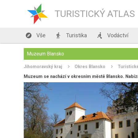
TURISTICKÝ ATLAS

Vše

Turistika

Vodáctví
Muzeum Blansko
Jihomoravský kraj
Okres Blansko
Turistick
Muzeum se nachází v okresním městě Blansko. Nabízí