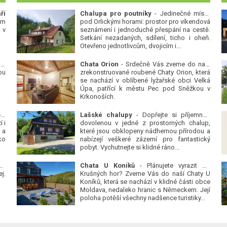
ří
Chalupa pro poutníky
- Jedinečné místo
ým
pod Orlickými horami: prostor pro víkendová
 v
seznámení i jednoduché přespání na cestě.
Setkání nezadaných, sdílení, ticho i oheň.
Otevřeno jednotlivcům, dvojicím i...
 v
Chata Orion
- Srdečně Vás zveme do naší
ou
zrekonstruované roubené Chaty Orion, která
se nachází v oblíbené lyžařské obci Velká
Úpa, patřící k městu Pec pod Sněžkou v
Krkonoších.
Platanová alej u pivovaru v Protivíně
-
Lašské chalupy
- Dopřejte si příjemnou
 i
dovolenou v jedné z prostorných chalup,
 a
které jsou obklopeny nádhernou přírodou a
ko
nabízejí veškeré zázemí pro fantastický
pobyt. Vychutnejte si klidné ráno...
se
Chata U Koníků
- Plánujete vyrazit do
j.
Krušných hor? Zveme Vás do naší Chaty U
Koníků, která se nachází v klidné části obce
Moldava, nedaleko hranic s Německem. Její
poloha potěší všechny nadšence turistiky...