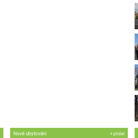
Nové ubytování
t
+ přidat