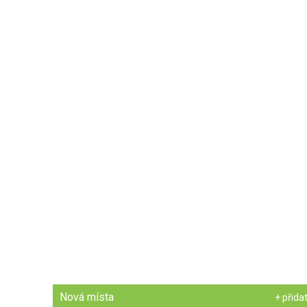
Nová místa
+ přida