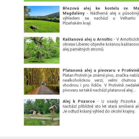
Březová alej ke kostelu sv. Ma
Magdalény
- Nádherná alej s působiv
výhledem se nachází u Velhartic
Plzeňském kraji.
Kaštanová alej u Arnoltic
- V Arnolticích
okrese Liberec objevíte krásnou kaštanov
alej památných stromů.
Platan Protivín je známé pivo, značka nabízí
nealkoholickou verzi, velmi chutnou
vhodnou i pro řidiče. V Protivíně nedale
pivovaru se také nachází platanová alej...
Alej k Pozorce
- U osady Pozorka 
nachází přibližně sto let stará smíšená ale
Je odtud krásný výhled do okolní krajiny.