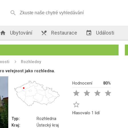


Ubytování

Restaurace

Události
vosti
Rozhledny
pro veřejnost jako rozhledna.
Hodnocení
80%





Hlasovalo 1 lidí
Typ:
Rozhledna
Kraj:
Ústecký kraj