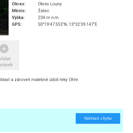
Okres:
Okres Louny
Město:
Žatec
Výška:
234 m n.m.
GPS:
50°19'47.553"N, 13°32'39.147"E
blast a zároveň malebné údolí řeky Ohře.
Nahlásit chybu