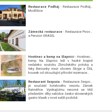
Restaurace Podháj
- Restaurace Podháj -
Modřišice
Zámecká restaurace
- Restaurace Pivovar
a Penzion GRASEL
Hostinec a kemp na Slapnici
- Hostinec a
kemp Na Slapnici leží v hezké krajině
nedaleko soutoku Zbirožského potoka a
řeky Berounky mezi obcemi Skryje a Čilá,
kousek od okouzlující přírodní rezervace...
Restaurant Sequoia
- Restaurace Sequoia
je součástí hotelového resortu Zámek
Ratměřice. Vynikajícímu renomé se těší
především díky nabídce česko-slovenských
gastro klasik v nové svěží podobě.