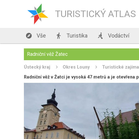
TURISTICKÝ ATLAS

Vše

Turistika

Vodáctví
Radniční věž Žatec
Ústecký kraj
Okres Louny
Turistické zajíma
Radniční věž v Žatci je vysoká 47 metrů a je otevřena 