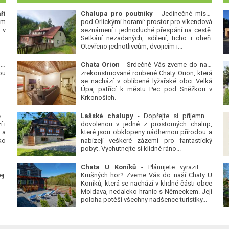
ří
Chalupa pro poutníky
- Jedinečné místo
ým
pod Orlickými horami: prostor pro víkendová
 v
seznámení i jednoduché přespání na cestě.
Setkání nezadaných, sdílení, ticho i oheň.
Otevřeno jednotlivcům, dvojicím i...
 v
Chata Orion
- Srdečně Vás zveme do naší
ou
zrekonstruované roubené Chaty Orion, která
se nachází v oblíbené lyžařské obci Velká
Úpa, patřící k městu Pec pod Sněžkou v
Krkonoších.
Platanová alej u pivovaru v Protivíně
-
Lašské chalupy
- Dopřejte si příjemnou
 i
dovolenou v jedné z prostorných chalup,
 a
které jsou obklopeny nádhernou přírodou a
ko
nabízejí veškeré zázemí pro fantastický
pobyt. Vychutnejte si klidné ráno...
se
Chata U Koníků
- Plánujete vyrazit do
j.
Krušných hor? Zveme Vás do naší Chaty U
Koníků, která se nachází v klidné části obce
Moldava, nedaleko hranic s Německem. Její
poloha potěší všechny nadšence turistiky...