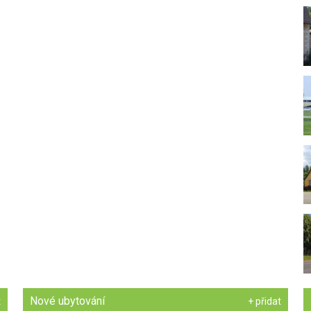
Nové ubytování
t
+ přidat