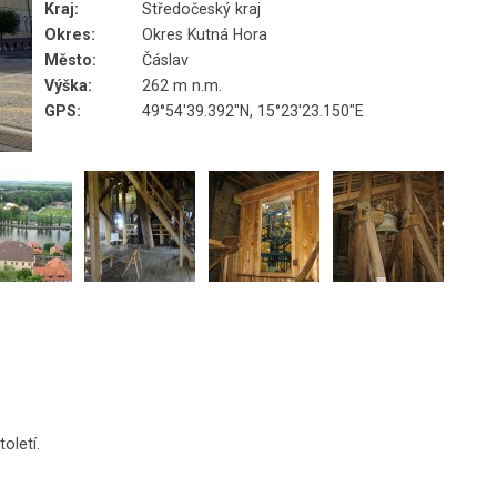
Kraj:
Středočeský kraj
Okres:
Okres Kutná Hora
Město:
Čáslav
Výška:
262 m n.m.
GPS:
49°54'39.392"N, 15°23'23.150"E
toletí.