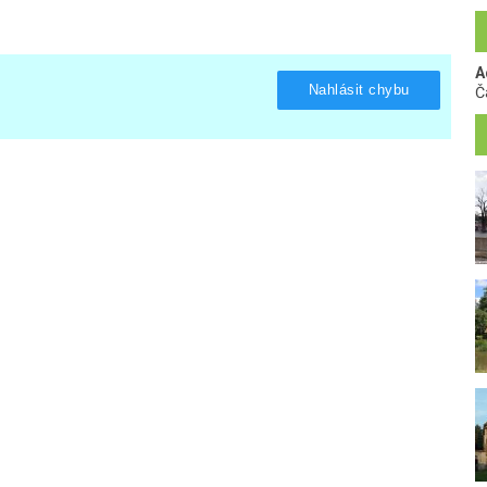
A
Nahlásit chybu
Č