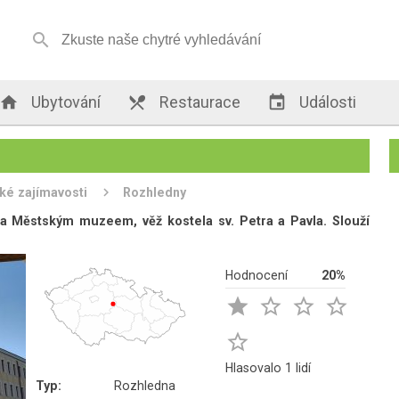


Ubytování

Restaurace

Události
cké zajímavosti
Rozhledny
u a Městským muzeem, věž kostela sv. Petra a Pavla. Slouží
Hodnocení
20%





Hlasovalo 1 lidí
Typ:
Rozhledna