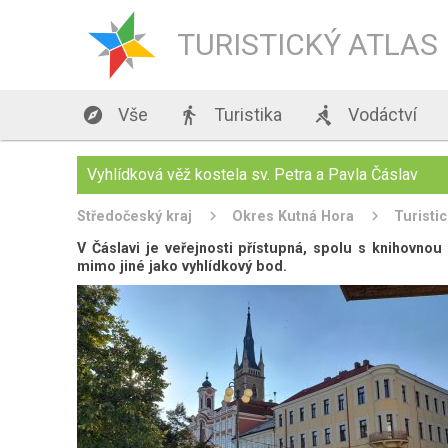
TURISTICKÝ ATLAS

Vše

Turistika

Vodáctví
Vyhlídková věž kostela sv. Petra a Pavla Čáslav
Středočeský kraj
Okres Kutná Hora
Turisti
V Čáslavi je veřejnosti přístupná, spolu s knihovno
mimo jiné jako vyhlídkový bod.