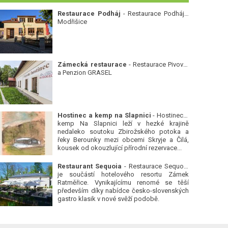
Restaurace Podháj
- Restaurace Podháj -
Modřišice
Zámecká restaurace
- Restaurace Pivovar
a Penzion GRASEL
Hostinec a kemp na Slapnici
- Hostinec a
kemp Na Slapnici leží v hezké krajině
nedaleko soutoku Zbirožského potoka a
řeky Berounky mezi obcemi Skryje a Čilá,
kousek od okouzlující přírodní rezervace...
Restaurant Sequoia
- Restaurace Sequoia
je součástí hotelového resortu Zámek
Ratměřice. Vynikajícímu renomé se těší
především díky nabídce česko-slovenských
gastro klasik v nové svěží podobě.