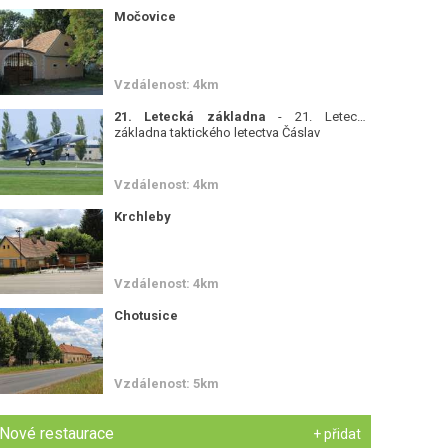
Močovice
Vzdálenost: 4km
21. Letecká základna
- 21. Letecká
základna taktického letectva Čáslav
Vzdálenost: 4km
Krchleby
Vzdálenost: 4km
Chotusice
Vzdálenost: 5km
Nové restaurace
+ přidat