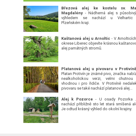
Březová alej ke kostelu sv. Ma
Magdalény
- Nádherná alej s působiv
výhledem se nachází u Velhartic
Plzeňském kraji.
Kaštanová alej u Arnoltic
- V Arnolticích
okrese Liberec objevíte krásnou kaštanov
alej památných stromů.
Platan Protivín je známé pivo, značka nabízí
nealkoholickou verzi, velmi chutnou
vhodnou i pro řidiče. V Protivíně nedale
pivovaru se také nachází platanová alej...
Alej k Pozorce
- U osady Pozorka 
nachází přibližně sto let stará smíšená ale
Je odtud krásný výhled do okolní krajiny.