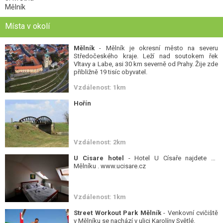
Mělník
Místa v okolí
Mělník
- Mělník je okresní město na severu
Středočeského kraje. Leží nad soutokem řek
Vltavy a Labe, asi 30 km severně od Prahy. Žije zde
přibližně 19 tisíc obyvatel.
Vzdálenost: 1km
Hořín
Vzdálenost: 2km
U Cisare hotel
- Hotel U Císaře najdete na
Mělníku . www.ucisare.cz
Vzdálenost: 1km
Street Workout Park Mělník
- Venkovní cvičiště
v Mělníku se nachází v ulici Karolíny Světlé.