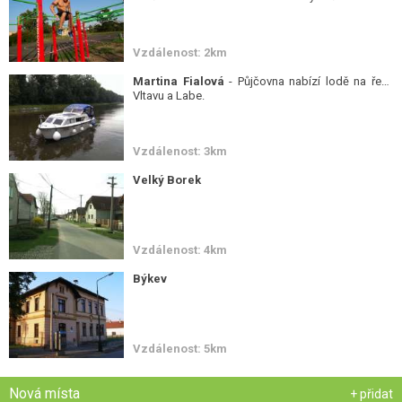
Vzdálenost: 2km
Martina Fialová
- Půjčovna nabízí lodě na řeky
Vltavu a Labe.
Vzdálenost: 3km
Velký Borek
Vzdálenost: 4km
Býkev
Vzdálenost: 5km
Nová místa
+ přidat