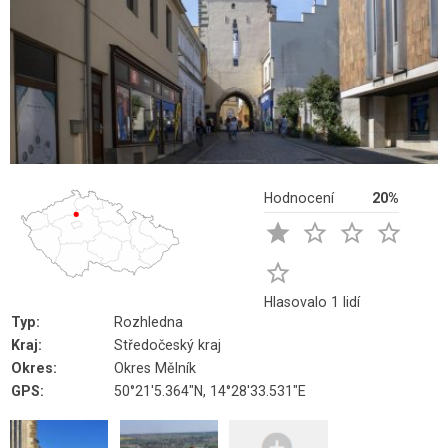
Hodnocení
20%





Hlasovalo 1 lidí
Typ:
Rozhledna
Kraj:
Středočeský kraj
Okres:
Okres Mělník
GPS:
50°21'5.364"N, 14°28'33.531"E