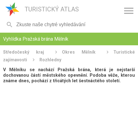

TURISTICKÝ ATLAS

Vyhlídka Pražská brána Mělník
Středočeský kraj
Okres Mělník
Turistické
zajímavosti
Rozhledny
V Mělníku se nachází Pražská brána, která je nejstarší
dochovanou částí městského opevnění. Podoba věže, kterou
známe dnes, pochází z třicátých let šestnáctého století.