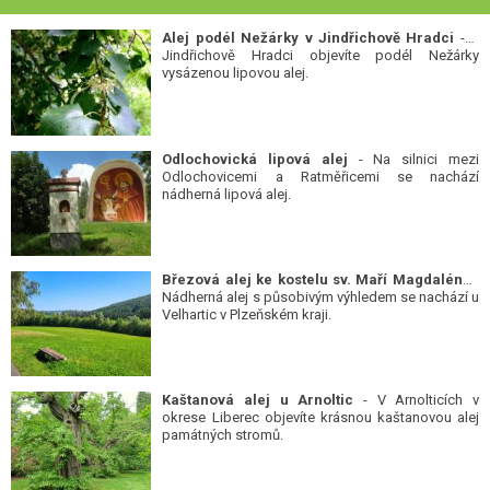
Alej podél Nežárky v Jindřichově Hradci
- V
Jindřichově Hradci objevíte podél Nežárky
vysázenou lipovou alej.
Odlochovická lipová alej
- Na silnici mezi
Odlochovicemi a Ratměřicemi se nachází
nádherná lipová alej.
Březová alej ke kostelu sv. Maří Magdalény
-
Nádherná alej s působivým výhledem se nachází u
Velhartic v Plzeňském kraji.
Kaštanová alej u Arnoltic
- V Arnolticích v
okrese Liberec objevíte krásnou kaštanovou alej
památných stromů.