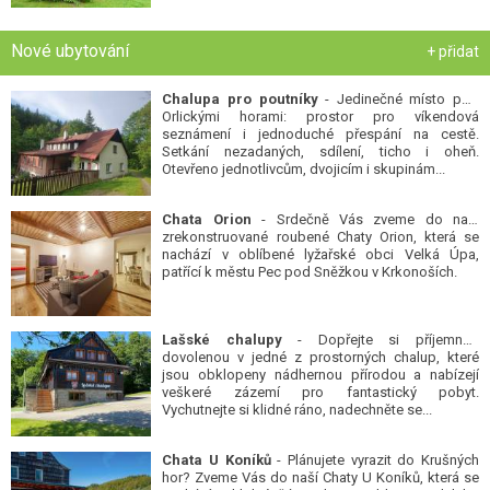
Nové ubytování
+ přidat
Chalupa pro poutníky
- Jedinečné místo pod
Orlickými horami: prostor pro víkendová
seznámení i jednoduché přespání na cestě.
Setkání nezadaných, sdílení, ticho i oheň.
Otevřeno jednotlivcům, dvojicím i skupinám...
Chata Orion
- Srdečně Vás zveme do naší
zrekonstruované roubené Chaty Orion, která se
nachází v oblíbené lyžařské obci Velká Úpa,
patřící k městu Pec pod Sněžkou v Krkonoších.
Lašské chalupy
- Dopřejte si příjemnou
dovolenou v jedné z prostorných chalup, které
jsou obklopeny nádhernou přírodou a nabízejí
veškeré zázemí pro fantastický pobyt.
Vychutnejte si klidné ráno, nadechněte se...
Chata U Koníků
- Plánujete vyrazit do Krušných
hor? Zveme Vás do naší Chaty U Koníků, která se