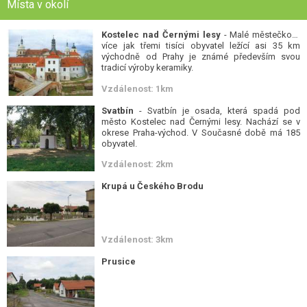
Místa v okolí
Kostelec nad Černými lesy
- Malé městečko s
více jak třemi tisíci obyvatel ležící asi 35 km
východně od Prahy je známé především svou
tradicí výroby keramiky.
Vzdálenost: 1km
Svatbín
- Svatbín je osada, která spadá pod
město Kostelec nad Černými lesy. Nachází se v
okrese Praha-východ. V Současné době má 185
obyvatel.
Vzdálenost: 2km
Krupá u Českého Brodu
Vzdálenost: 3km
Prusice