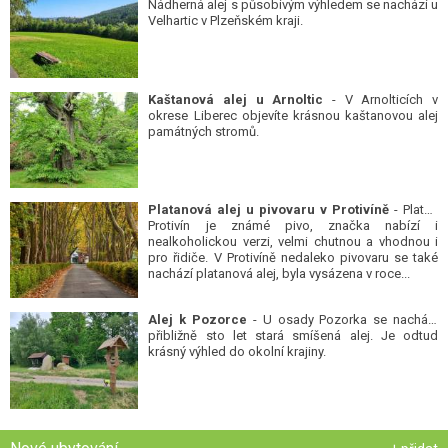
Nádherná alej s působivým výhledem se nachází u
Velhartic v Plzeňském kraji.
Kaštanová alej u Arnoltic
- V Arnolticích v
okrese Liberec objevíte krásnou kaštanovou alej
památných stromů.
Platanová alej u pivovaru v Protivíně
- Platan
Protivín je známé pivo, značka nabízí i
nealkoholickou verzi, velmi chutnou a vhodnou i
pro řidiče. V Protivíně nedaleko pivovaru se také
nachází platanová alej, byla vysázena v roce...
Alej k Pozorce
- U osady Pozorka se nachází
přibližně sto let stará smíšená alej. Je odtud
krásný výhled do okolní krajiny.