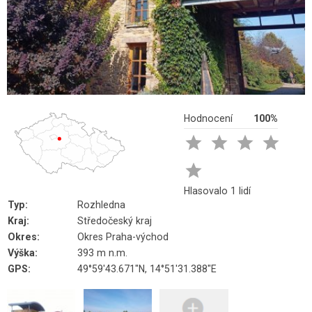
Hodnocení
100%





Hlasovalo 1 lidí
Typ:
Rozhledna
Kraj:
Středočeský kraj
Okres:
Okres Praha-východ
Výška:
393 m n.m.
GPS:
49°59'43.671"N, 14°51'31.388"E