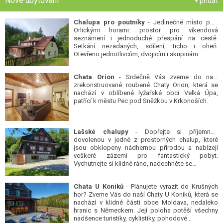
Nové ubytování
+ přidat
Chalupa pro poutníky
- Jedinečné místo pod
Orlickými horami: prostor pro víkendová
seznámení i jednoduché přespání na cestě.
Setkání nezadaných, sdílení, ticho i oheň.
Otevřeno jednotlivcům, dvojicím i skupinám...
Chata Orion
- Srdečně Vás zveme do naší
zrekonstruované roubené Chaty Orion, která se
nachází v oblíbené lyžařské obci Velká Úpa,
patřící k městu Pec pod Sněžkou v Krkonoších.
Lašské chalupy
- Dopřejte si příjemnou
dovolenou v jedné z prostorných chalup, které
jsou obklopeny nádhernou přírodou a nabízejí
veškeré zázemí pro fantastický pobyt.
Vychutnejte si klidné ráno, nadechněte se...
Chata U Koníků
- Plánujete vyrazit do Krušných
hor? Zveme Vás do naší Chaty U Koníků, která se
nachází v klidné části obce Moldava, nedaleko
hranic s Německem. Její poloha potěší všechny
nadšence turistiky, cyklistiky, pohodové...