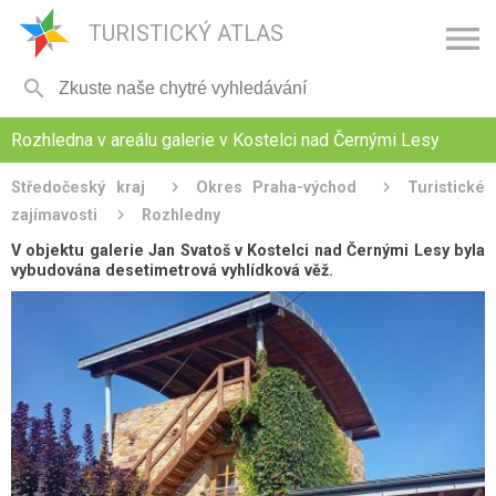

TURISTICKÝ ATLAS

Rozhledna v areálu galerie v Kostelci nad Černými Lesy
Středočeský kraj
Okres Praha-východ
Turistické
zajímavosti
Rozhledny
V objektu galerie Jan Svatoš v Kostelci nad Černými Lesy byla
vybudována desetimetrová vyhlídková věž.