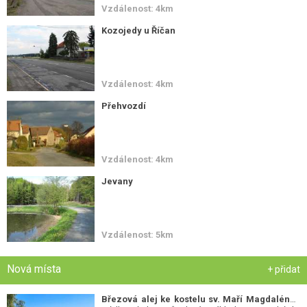
Vzdálenost: 4km
Kozojedy u Říčan
Vzdálenost: 4km
Přehvozdí
Vzdálenost: 4km
Jevany
Vzdálenost: 5km
Nová místa
+ přidat
Březová alej ke kostelu sv. Maří Magdalény
-