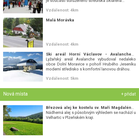
je součástí sdruženého střediska Skiaréna...
Vzdálenost: 4km
Malá Morávka
Vzdálenost: 4km
Ski areál Horní Václavov - Avalanche
-
Lyžařský areál Avalanche vybudoval nedaleko
obce Dolní Moravice v pohoří Hrubého Jeseníku
moderní středisko s komfortní lanovou dráhou.
Vzdálenost: 5km
Nová místa
+ přidat
Březová alej ke kostelu sv. Maří Magdalény
-
Nádherná alej s působivým výhledem se nachází u
Velhartic v Plzeňském kraji.