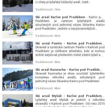
U chaty je lyžařský běžecký areál , tratě...
Vzdálenost: 1km
Ski areál Karlov pod Pradědem
- Karlov pod
Pradědem je centrum lyžařských areálů
sloučených pod jednotný název Skiaréna Karlov
pod Pradědem. Jedním z nejvýznamnějších...
Vzdálenost: 4km
Ski areál Pawlin - Karlov pod Pradědem
-
Skiareál a turistické centrum Pawlin v Karlově pod
Pradědem je oblíbené středisko, kde si mohou
dobře zalyžovat především méně zdatní lyžaři a...
Vzdálenost: 4km
Ski areál Kazmarka - Karlov pod Pradědem
-
Skiareál Kazmarka je dnes součástí lyžařského
komplexu několika areálů, sdružených pod
jednotný název Skiaréna Karlov pod Pradědem.
Vzdálenost: 4km
Ski areál Myšák - Karlov pod Pradědem
-
Lyžařský areál Myšák je jedním z několika
skiareálů v Karlově pod Pradědem. Od roku 2015