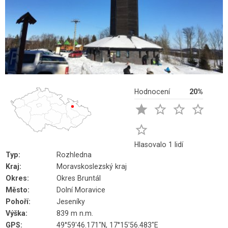
Hodnocení
20%





Hlasovalo 1 lidí
Typ:
Rozhledna
Kraj:
Moravskoslezský kraj
Okres:
Okres Bruntál
Město:
Dolní Moravice
Pohoří:
Jeseníky
Výška:
839 m n.m.
GPS:
49°59'46.171"N, 17°15'56.483"E