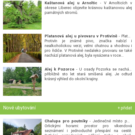
Kaštanová alej u Arnoltic
- V Arnolticích v
okrese Liberec objevíte krásnou kaštanovou alej
památných stromů.
Platanová alej u pivovaru v Protivíně
- Platan
Protivín je známé pivo, značka nabízí i
nealkoholickou verzi, velmi chutnou a vhodnou i
pro řidiče. V Protivíně nedaleko pivovaru se také
nachází platanová alej, byla vysázena v roce...
Alej k Pozorce
- U osady Pozorka se nachází
přibližně sto let stará smíšená alej. Je odtud
krásný výhled do okolní krajiny.
Nové ubytování
+ přidat
Chalupa pro poutníky
- Jedinečné místo pod
Orlickými horami: prostor pro víkendová
seznámení i jednoduché přespání na cestě.