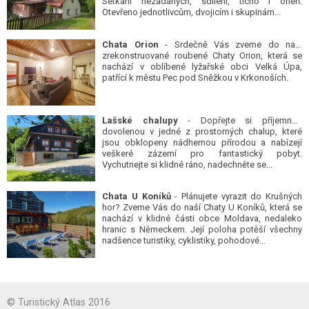
Setkání nezadaných, sdílení, ticho i oheň.
Otevřeno jednotlivcům, dvojicím i skupinám...
Chata Orion
- Srdečně Vás zveme do naší
zrekonstruované roubené Chaty Orion, která se
nachází v oblíbené lyžařské obci Velká Úpa,
patřící k městu Pec pod Sněžkou v Krkonoších.
Lašské chalupy
- Dopřejte si příjemnou
dovolenou v jedné z prostorných chalup, které
jsou obklopeny nádhernou přírodou a nabízejí
veškeré zázemí pro fantastický pobyt.
Vychutnejte si klidné ráno, nadechněte se...
Chata U Koníků
- Plánujete vyrazit do Krušných
hor? Zveme Vás do naší Chaty U Koníků, která se
nachází v klidné části obce Moldava, nedaleko
hranic s Německem. Její poloha potěší všechny
nadšence turistiky, cyklistiky, pohodové...
© Turistický Atlas 2016