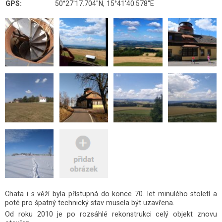
GPS:
50°27'17.704"N, 15°41'40.578"E
Chata i s věží byla přístupná do konce 70. let minulého století a
poté pro špatný technický stav musela být uzavřena.
Od roku 2010 je po rozsáhlé rekonstrukci celý objekt znovu