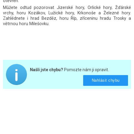
otevřen.
Můžete odtud pozorovat Jizerské hory, Orlické hory, Žďárské
vrchy, horu Kozákov, Lužické hory, Krkonoše a Železné hory.
Zahlédnete i hrad Bezděz, horu Říp, zříceninu hradu Trosky a
větrnou horu Milešovku.
Našli jste chybu?
Pomozte nám ji opravit.
Nahlásit chybu