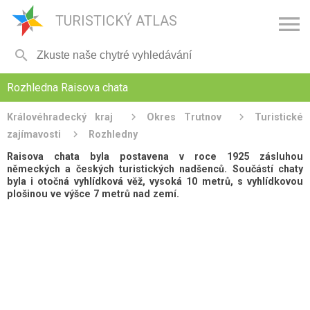

TURISTICKÝ ATLAS

Rozhledna Raisova chata
Královéhradecký kraj
Okres Trutnov
Turistické
zajímavosti
Rozhledny
Raisova chata byla postavena v roce 1925 zásluhou
německých a českých turistických nadšenců. Součástí chaty
byla i otočná vyhlídková věž, vysoká 10 metrů, s vyhlídkovou
plošinou ve výšce 7 metrů nad zemí.