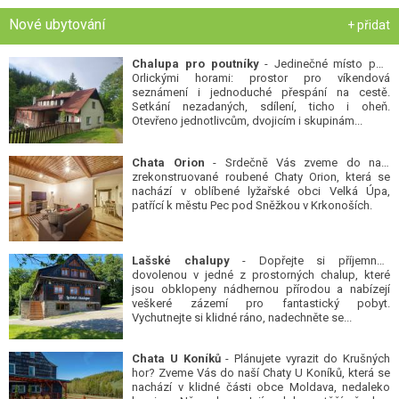
Nové ubytování
+ přidat
Chalupa pro poutníky
- Jedinečné místo pod
Orlickými horami: prostor pro víkendová
seznámení i jednoduché přespání na cestě.
Setkání nezadaných, sdílení, ticho i oheň.
Otevřeno jednotlivcům, dvojicím i skupinám...
Chata Orion
- Srdečně Vás zveme do naší
zrekonstruované roubené Chaty Orion, která se
nachází v oblíbené lyžařské obci Velká Úpa,
patřící k městu Pec pod Sněžkou v Krkonoších.
Lašské chalupy
- Dopřejte si příjemnou
dovolenou v jedné z prostorných chalup, které
jsou obklopeny nádhernou přírodou a nabízejí
veškeré zázemí pro fantastický pobyt.
Vychutnejte si klidné ráno, nadechněte se...
Chata U Koníků
- Plánujete vyrazit do Krušných
hor? Zveme Vás do naší Chaty U Koníků, která se
nachází v klidné části obce Moldava, nedaleko