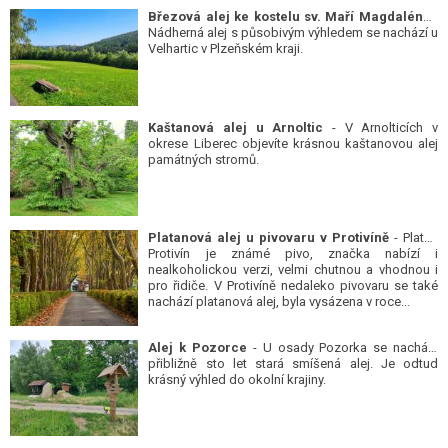
Březová alej ke kostelu sv. Maří Magdalény
-
Nádherná alej s působivým výhledem se nachází u
Velhartic v Plzeňském kraji.
Kaštanová alej u Arnoltic
- V Arnolticích v
okrese Liberec objevíte krásnou kaštanovou alej
památných stromů.
Platanová alej u pivovaru v Protivíně
- Platan
Protivín je známé pivo, značka nabízí i
nealkoholickou verzi, velmi chutnou a vhodnou i
pro řidiče. V Protivíně nedaleko pivovaru se také
nachází platanová alej, byla vysázena v roce...
Alej k Pozorce
- U osady Pozorka se nachází
přibližně sto let stará smíšená alej. Je odtud
krásný výhled do okolní krajiny.