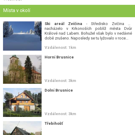
Místa v okolí
Ski areál Zvičina
- Středisko Zvičina se
nacházelo v Krkonoších poblíž města Dvůr
Králové nad Labem. Bohužel však bylo v nedávné
době zrušeno. Naposledy se tu lyžovalo v roce...
Vzdálenost: 1km
Horní Brusnice
Vzdálenost: 3km
Dolní Brusnice
Vzdálenost: 3km
Třebihošť