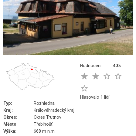
Hodnocení
40%





Hlasovalo 1 lidí
Typ:
Rozhledna
Kraj:
Královéhradecký kraj
Okres:
Okres Trutnov
Město:
Třebihošť
Výška:
668 m n.m.