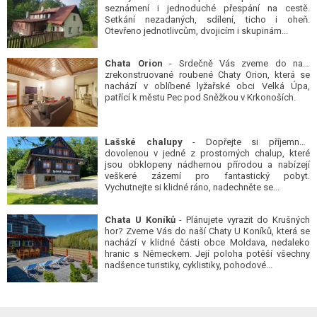
seznámení i jednoduché přespání na cestě.
Setkání nezadaných, sdílení, ticho i oheň.
Otevřeno jednotlivcům, dvojicím i skupinám...
Chata Orion
- Srdečně Vás zveme do naší
zrekonstruované roubené Chaty Orion, která se
nachází v oblíbené lyžařské obci Velká Úpa,
patřící k městu Pec pod Sněžkou v Krkonoších.
Lašské chalupy
- Dopřejte si příjemnou
dovolenou v jedné z prostorných chalup, které
jsou obklopeny nádhernou přírodou a nabízejí
veškeré zázemí pro fantastický pobyt.
Vychutnejte si klidné ráno, nadechněte se...
Chata U Koníků
- Plánujete vyrazit do Krušných
hor? Zveme Vás do naší Chaty U Koníků, která se
nachází v klidné části obce Moldava, nedaleko
hranic s Německem. Její poloha potěší všechny
nadšence turistiky, cyklistiky, pohodové...