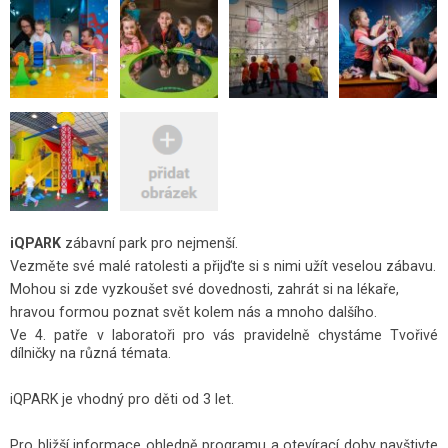
iQPARK
zábavní park pro nejmenší.
Vezměte své malé ratolesti a přijďte si s nimi užít veselou zábavu.
Mohou si zde vyzkoušet své dovednosti, zahrát si na lékaře,
hravou formou poznat svět kolem nás a mnoho dalšího.
Ve 4. patře v laboratoři pro vás pravidelně chystáme Tvořivé
dílničky na různá témata.
iQPARK je vhodný pro děti od 3 let.
Pro bližší informace ohledně programu a otevírací doby navštivte