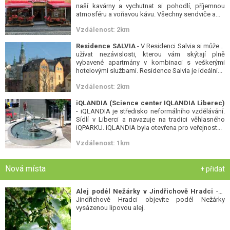
naší kavárny a vychutnat si pohodlí, příjemnou
atmosféru a voňavou kávu. Všechny sendviče a...
Vzdálenost: 2km
Residence SALVIA
- V Residenci Salvia si můžete
užívat nezávislosti, kterou vám skýtají plně
vybavené apartmány v kombinaci s veškerými
hotelovými službami. Residence Salvia je ideální...
Vzdálenost: 2km
iQLANDIA (Science center IQLANDIA Liberec)
- iQLANDIA je středisko neformálního vzdělávání.
Sídlí v Liberci a navazuje na tradici věhlasného
iQPARKU. iQLANDIA byla otevřena pro veřejnost...
Vzdálenost: 1km
Nová místa
+ přidat
Alej podél Nežárky v Jindřichově Hradci
- V
Jindřichově Hradci objevíte podél Nežárky
vysázenou lipovou alej.