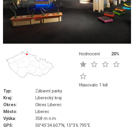
Hodnocení
20%





Hlasovalo 1 lidí
Typ:
Zábavní parky
Kraj:
Liberecký kraj
Okres:
Okres Liberec
Město:
Liberec
Výška:
358 m n.m.
GPS:
50°45'34.607"N, 15°3'6.795"E