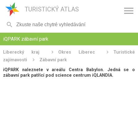

TURISTICKÝ ATLAS

iQPARK zábavní park
Liberecký kraj
Okres Liberec
Turistické
zajímavosti
Zábavní park
iQPARK naleznete v areálu Centra Babylon. Jedná se o
zábavní park patřící pod science centrum iQLANDIA.