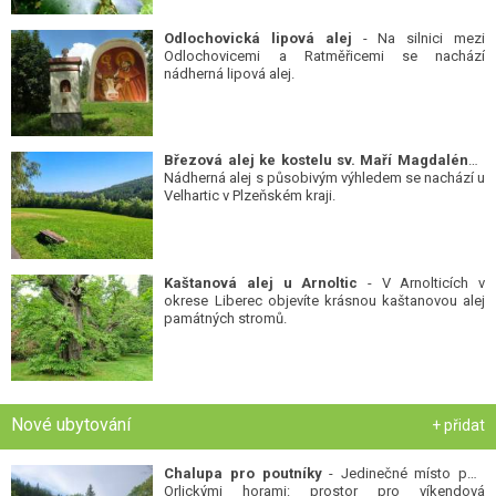
Odlochovická lipová alej
- Na silnici mezi
Odlochovicemi a Ratměřicemi se nachází
nádherná lipová alej.
Březová alej ke kostelu sv. Maří Magdalény
-
Nádherná alej s působivým výhledem se nachází u
Velhartic v Plzeňském kraji.
Kaštanová alej u Arnoltic
- V Arnolticích v
okrese Liberec objevíte krásnou kaštanovou alej
památných stromů.
Nové ubytování
+ přidat
Chalupa pro poutníky
- Jedinečné místo pod
Orlickými horami: prostor pro víkendová