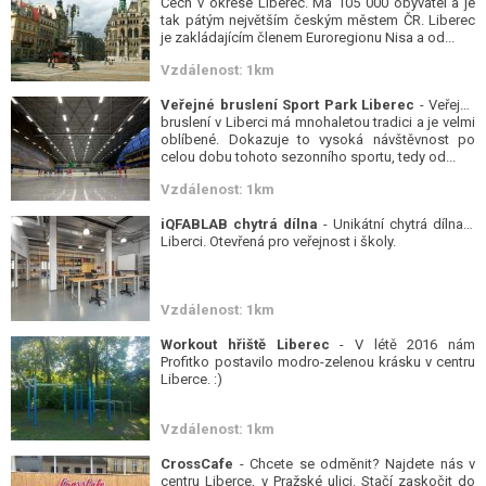
Čech v okrese Liberec. Má 105 000 obyvatel a je
tak pátým největším českým městem ČR. Liberec
je zakládajícím členem Euroregionu Nisa a od...
Vzdálenost: 1km
Veřejné bruslení Sport Park Liberec
- Veřejné
bruslení v Liberci má mnohaletou tradici a je velmi
oblíbené. Dokazuje to vysoká návštěvnost po
celou dobu tohoto sezonního sportu, tedy od...
Vzdálenost: 1km
iQFABLAB chytrá dílna
- Unikátní chytrá dílna v
Liberci. Otevřená pro veřejnost i školy.
Vzdálenost: 1km
Workout hřiště Liberec
- V létě 2016 nám
Profitko postavilo modro-zelenou krásku v centru
Liberce. :)
Vzdálenost: 1km
CrossCafe
- Chcete se odměnit? Najdete nás v
centru Liberce, v Pražské ulici. Stačí zaskočit do