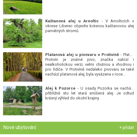
Kaštanová alej u Arnoltic
- V Arnolticích v
okrese Liberec objevíte krásnou kaštanovou alej
památných stromů.
Platanová alej u pivovaru v Protivíně
- Platan
Protivín je známé pivo, značka nabízí i
nealkoholickou verzi, velmi chutnou a vhodnou i
pro řidiče. V Protivíně nedaleko pivovaru se také
nachází platanová alej, byla vysázena v roce...
Alej k Pozorce
- U osady Pozorka se nachází
přibližně sto let stará smíšená alej. Je odtud
krásný výhled do okolní krajiny.
Nové ubytování
+ přidat