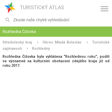

TURISTICKÝ ATLAS

Rozhledna Čížovka
Středočeský kraj
Okres Mladá Boleslav
Turistické
zajímavosti
Rozhledny
Rozhledna Čížovka byla vyhlášena "Rozhlednou roku", podílí
se významně na kulturním obohacení zdejšího kraje již od
roku 2017.