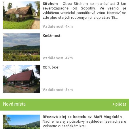
Střehom
- Obec Střehom se nachází asi 3 km
severozápadně od Sobotky. Ve vesnici je
vyhlášena vesnická památková zóna. Nachází se
zde plno starých roubených chalup až ze 18...
Vzdálenost: 4km
Kněžmost
Vzdálenost: 4km
Obrubce
Vzdálenost: 5km
Nová místa
+ přidat
Březová alej ke kostelu sv. Maří Magdalény
-
Nádherná alej s působivým výhledem se nachází u
Velhartic v Plzeňském kraji.