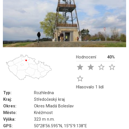
Hodnocení
40%





Hlasovalo 1 lidí
Typ:
Rozhledna
Kraj:
Středočeský kraj
Okres:
Okres Mladá Boleslav
Město:
Kněžmost
Výška:
323 m n.m.
GPS:
50°28'56.595"N, 15°5'9.138"E