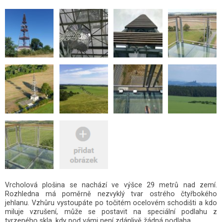
Vrcholová plošina se nachází ve výšce 29 metrů nad zemí.
Rozhledna má poměrně nezvyklý tvar ostrého čtyřbokého
jehlanu. Vzhůru vystoupáte po točitém ocelovém schodišti a kdo
miluje vzrušení, může se postavit na speciální podlahu z
tvrzeného skla, kdy pod vámi není zdánlivě žádná podlaha.