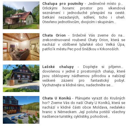
Chalupa pro poutníky
- Jedinečné místo pod
Orlickými horami: prostor pro víkendová
seznámení i jednoduché přespání na cestě.
Setkání nezadaných, sdílení, ticho i oheň.
Otevřeno jednotlivcům, dvojicím i skupinám...
Chata Orion
- Srdečně Vás zveme do naší
zrekonstruované roubené Chaty Orion, která se
nachází v oblíbené lyžařské obci Velká Úpa,
patřící k městu Pec pod Sněžkou v Krkonoších.
Lašské chalupy
- Dopřejte si příjemnou
dovolenou v jedné z prostorných chalup, které
jsou obklopeny nádhernou přírodou a nabízejí
veškeré zázemí pro fantastický pobyt.
Vychutnejte si klidné ráno, nadechněte se...
Chata U Koníků
- Plánujete vyrazit do Krušných
hor? Zveme Vás do naší Chaty U Koníků, která se
nachází v klidné části obce Moldava, nedaleko
hranic s Německem. Její poloha potěší všechny
nadšence turistiky, cyklistiky, pohodové...