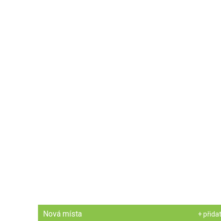
Nová místa
+ přida