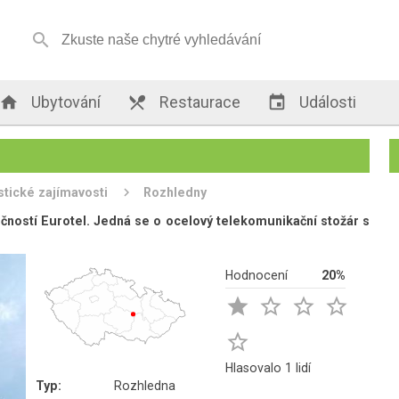


Ubytování

Restaurace

Události
stické zajímavosti
Rozhledny
čností Eurotel. Jedná se o ocelový telekomunikační stožár s
Hodnocení
20%





Hlasovalo 1 lidí
Typ:
Rozhledna