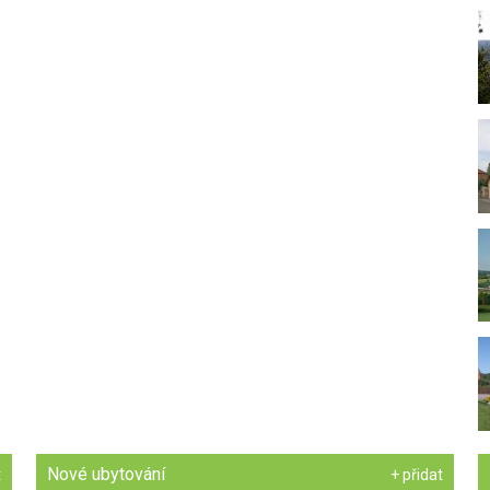
Nové ubytování
t
+ přidat