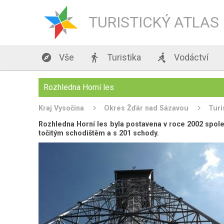
TURISTICKÝ ATLAS

Vše

Turistika

Vodáctví
Rozhledna Horní les
Kraj Vysočina
Okres Žďár nad Sázavou
Turi
Rozhledna Horní les byla postavena v roce 2002 spole
točitým schodištěm a s 201 schody.