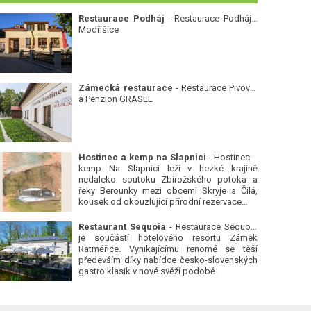
Restaurace Podháj
- Restaurace Podháj -
Modřišice
Zámecká restaurace
- Restaurace Pivovar
a Penzion GRASEL
Hostinec a kemp na Slapnici
- Hostinec a
kemp Na Slapnici leží v hezké krajině
nedaleko soutoku Zbirožského potoka a
řeky Berounky mezi obcemi Skryje a Čilá,
kousek od okouzlující přírodní rezervace...
Restaurant Sequoia
- Restaurace Sequoia
je součástí hotelového resortu Zámek
Ratměřice. Vynikajícímu renomé se těší
především díky nabídce česko-slovenských
gastro klasik v nové svěží podobě.