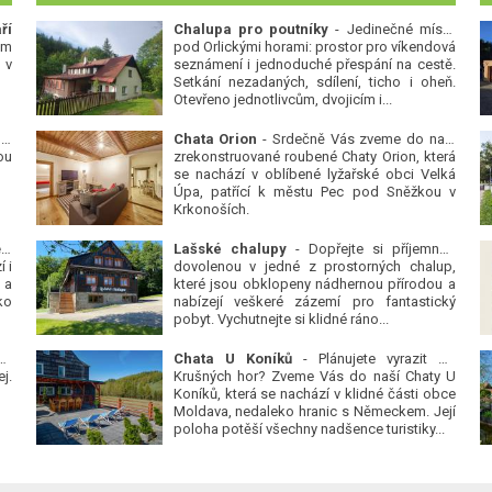
ří
Chalupa pro poutníky
- Jedinečné místo
ým
pod Orlickými horami: prostor pro víkendová
 v
seznámení i jednoduché přespání na cestě.
Setkání nezadaných, sdílení, ticho i oheň.
Otevřeno jednotlivcům, dvojicím i...
 v
Chata Orion
- Srdečně Vás zveme do naší
ou
zrekonstruované roubené Chaty Orion, která
se nachází v oblíbené lyžařské obci Velká
Úpa, patřící k městu Pec pod Sněžkou v
Krkonoších.
Platanová alej u pivovaru v Protivíně
-
Lašské chalupy
- Dopřejte si příjemnou
 i
dovolenou v jedné z prostorných chalup,
 a
které jsou obklopeny nádhernou přírodou a
ko
nabízejí veškeré zázemí pro fantastický
pobyt. Vychutnejte si klidné ráno...
se
Chata U Koníků
- Plánujete vyrazit do
j.
Krušných hor? Zveme Vás do naší Chaty U
Koníků, která se nachází v klidné části obce
Moldava, nedaleko hranic s Německem. Její
poloha potěší všechny nadšence turistiky...