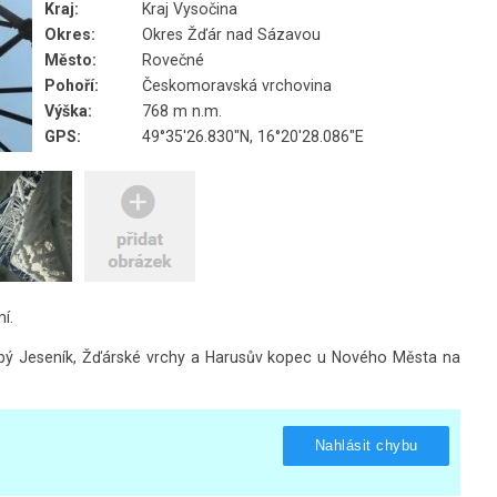
Kraj:
Kraj Vysočina
Okres:
Okres Žďár nad Sázavou
Město:
Rovečné
Pohoří:
Českomoravská vrchovina
Výška:
768 m n.m.
GPS:
49°35'26.830"N, 16°20'28.086"E
í.
Hrubý Jeseník, Žďárské vrchy a Harusův kopec u Nového Města na
Nahlásit chybu