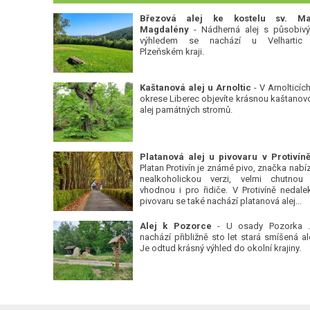
Březová alej ke kostelu sv. Ma
Magdalény
- Nádherná alej s působiv
výhledem se nachází u Velhartic
Plzeňském kraji.
Kaštanová alej u Arnoltic
- V Arnolticích
okrese Liberec objevíte krásnou kaštanov
alej památných stromů.
Platan Protivín je známé pivo, značka nabízí
nealkoholickou verzi, velmi chutnou
vhodnou i pro řidiče. V Protivíně nedale
pivovaru se také nachází platanová alej...
Alej k Pozorce
- U osady Pozorka 
nachází přibližně sto let stará smíšená ale
Je odtud krásný výhled do okolní krajiny.