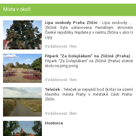
Místa v okolí
Lípa svobody Praha Zličín
- Lípa svobody ve
Zličíně byla ustanovena Památným stromem
České republiky. Najdete ji v centru Zličína v ulici U
Lípy.
Vzdálenost: 1km
Fitpark "Za Dolejšákem" na Zličíně (Praha)
-
Fitpark "Za Dolejšákem" na Zličíně (Praha) včetně
stolu na ping pong.
Vzdálenost: 1km
Teleček
- Teleček je nejvyšší bod (kóta) na území
hlavního města Prahy v městské části Praha-
Zličín.
Vzdálenost: 2km
Hostivice