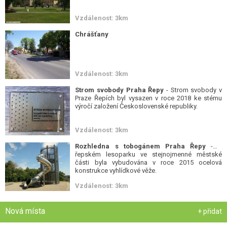
Vzdálenost: 3km
Chrášťany
Vzdálenost: 3km
Strom svobody Praha Řepy
- Strom svobody v
Praze Řepích byl vysazen v roce 2018 ke stému
výročí založení Československé republiky.
Vzdálenost: 3km
Rozhledna s tobogánem Praha Řepy
- V
řepském lesoparku ve stejnojmenné městské
části byla vybudována v roce 2015 ocelová
konstrukce vyhlídkové věže.
Vzdálenost: 3km
Nová místa
+ přidat