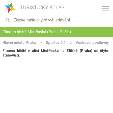

TURISTICKÝ ATLAS

Fitness hřiště Mistřínská (Praha-Zličín)
Hlavní město Praha
Sportoviště
Venkovní posilovny
Fitness hřiště v ulici Mistřínská na Zličíně (Praha) se čtyřmi
stanovišti.