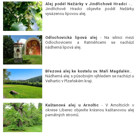
Alej podél Nežárky v Jindřichově Hradci
- V
Jindřichově Hradci objevíte podél Nežárky
vysázenou lipovou alej.
Odlochovická lipová alej
- Na silnici mezi
Odlochovicemi a Ratměřicemi se nachází
nádherná lipová alej.
Březová alej ke kostelu sv. Maří Magdalény
-
Nádherná alej s působivým výhledem se nachází u
Velhartic v Plzeňském kraji.
Kaštanová alej u Arnoltic
- V Arnolticích v
okrese Liberec objevíte krásnou kaštanovou alej
památných stromů.