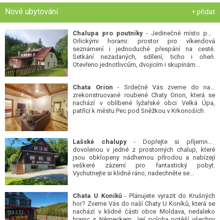
Nové ubytování
+ přidat
Chalupa pro poutníky
- Jedinečné místo pod
Orlickými horami: prostor pro víkendová
seznámení i jednoduché přespání na cestě.
Setkání nezadaných, sdílení, ticho i oheň.
Otevřeno jednotlivcům, dvojicím i skupinám...
Chata Orion
- Srdečně Vás zveme do naší
zrekonstruované roubené Chaty Orion, která se
nachází v oblíbené lyžařské obci Velká Úpa,
patřící k městu Pec pod Sněžkou v Krkonoších.
Lašské chalupy
- Dopřejte si příjemnou
dovolenou v jedné z prostorných chalup, které
jsou obklopeny nádhernou přírodou a nabízejí
veškeré zázemí pro fantastický pobyt.
Vychutnejte si klidné ráno, nadechněte se...
Chata U Koníků
- Plánujete vyrazit do Krušných
hor? Zveme Vás do naší Chaty U Koníků, která se
nachází v klidné části obce Moldava, nedaleko
hranic s Německem. Její poloha potěší všechny