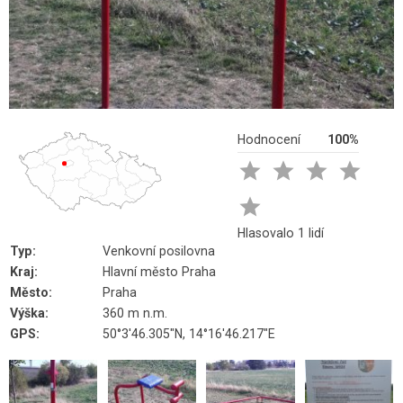
Hodnocení
100%





Hlasovalo 1 lidí
Typ:
Venkovní posilovna
Kraj:
Hlavní město Praha
Město:
Praha
Výška:
360 m n.m.
GPS:
50°3'46.305"N, 14°16'46.217"E