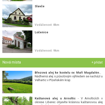
Slavče
Vzdálenost: 8km
Ločenice
Vzdálenost: 9km
Nová místa
+ přidat
Březová alej ke kostelu sv. Maří Magdalény
-
Nádherná alej s působivým výhledem se nachází u
Velhartic v Plzeňském kraji.
Kaštanová alej u Arnoltic
- V Arnolticích v
okrese Liberec objevíte krásnou kaštanovou alej