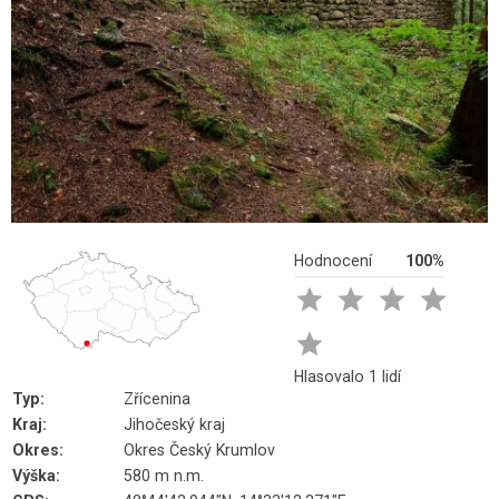
Hodnocení
100%





Hlasovalo 1 lidí
Typ:
Zřícenina
Kraj:
Jihočeský kraj
Okres:
Okres Český Krumlov
Výška:
580 m n.m.