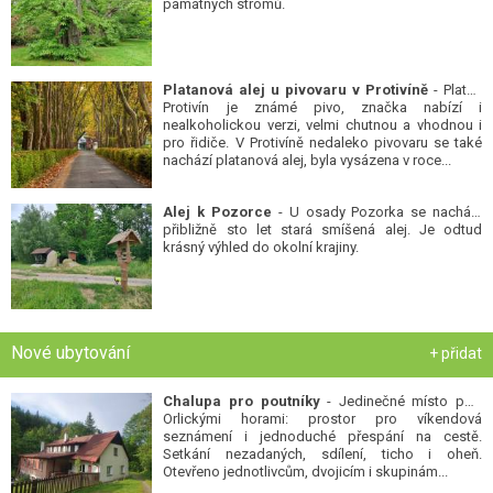
památných stromů.
Platanová alej u pivovaru v Protivíně
- Platan
Protivín je známé pivo, značka nabízí i
nealkoholickou verzi, velmi chutnou a vhodnou i
pro řidiče. V Protivíně nedaleko pivovaru se také
nachází platanová alej, byla vysázena v roce...
Alej k Pozorce
- U osady Pozorka se nachází
přibližně sto let stará smíšená alej. Je odtud
krásný výhled do okolní krajiny.
Nové ubytování
+ přidat
Chalupa pro poutníky
- Jedinečné místo pod
Orlickými horami: prostor pro víkendová
seznámení i jednoduché přespání na cestě.
Setkání nezadaných, sdílení, ticho i oheň.
Otevřeno jednotlivcům, dvojicím i skupinám...