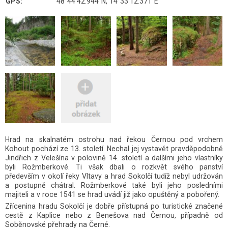
GPS:
48°44'42.944"N, 14°33'12.371"E
Hrad na skalnatém ostrohu nad řekou Černou pod vrchem
Kohout pochází ze 13. století. Nechal jej vystavět pravděpodobně
Jindřich z Velešína v polovině 14. století a dalšími jeho vlastníky
byli Rožmberkové. Ti však dbali o rozkvět svého panství
především v okolí řeky Vltavy a hrad Sokolčí tudíž nebyl udržován
a postupně chátral. Rožmberkové také byli jeho posledními
majiteli a v roce 1541 se hrad uvádí již jako opuštěný a pobořený.
Zřícenina hradu Sokolčí je dobře přístupná po turistické značené
cestě z Kaplice nebo z Benešova nad Černou, případně od
Soběnovské přehrady na Černé.