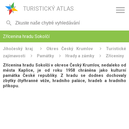

TURISTICKÝ ATLAS

Zřícenina hradu Sokolčí
Jihočeský kraj
Okres Český Krumlov
Turistické
zajímavosti
Památky
Hrady a zámky
Zříceniny
Zřícenina hradu Sokolčí v okrese Český Krumlov, nedaleko od
města Kaplice, je od roku 1958 chráněna jako kulturní
památka České republiky. Z hradu se dodnes dochovaly
zbytky čtyřhranné věže, hradního paláce, hradeb a hradního
příkopu.