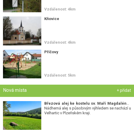
Vzdálenost: 4km
Kňovice
Vzdálenost: 4km
Příčovy
Vzdálenost: 5km
Nová místa
+ přidat
Březová alej ke kostelu sv. Maří Magdalény
-
Nádherná alej s působivým výhledem se nachází u
Velhartic v Plzeňském kraji.