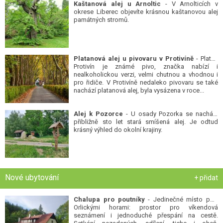
Kaštanová alej u Arnoltic
- V Arnolticích v
okrese Liberec objevíte krásnou kaštanovou alej
památných stromů.
Platanová alej u pivovaru v Protivíně
- Platan
Protivín je známé pivo, značka nabízí i
nealkoholickou verzi, velmi chutnou a vhodnou i
pro řidiče. V Protivíně nedaleko pivovaru se také
nachází platanová alej, byla vysázena v roce...
Alej k Pozorce
- U osady Pozorka se nachází
přibližně sto let stará smíšená alej. Je odtud
krásný výhled do okolní krajiny.
Nové ubytování
+ přidat
Chalupa pro poutníky
- Jedinečné místo pod
Orlickými horami: prostor pro víkendová
seznámení i jednoduché přespání na cestě.