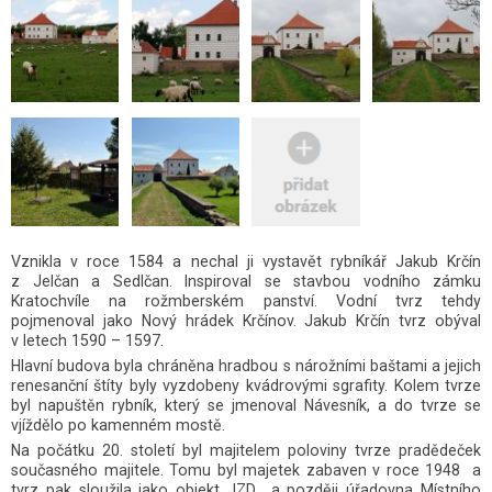
Vznikla v roce 1584 a nechal ji vystavět rybníkář Jakub Krčín
z Jelčan a Sedlčan. Inspiroval se stavbou vodního zámku
Kratochvíle na rožmberském panství. Vodní tvrz tehdy
pojmenoval jako Nový hrádek Krčínov. Jakub Krčín tvrz obýval
v letech 1590 – 1597.
Hlavní budova byla chráněna hradbou s nárožními baštami a jejich
renesanční štíty byly vyzdobeny kvádrovými sgrafity. Kolem tvrze
byl napuštěn rybník, který se jmenoval Návesník, a do tvrze se
vjíždělo po kamenném mostě.
Na počátku 20. století byl majitelem poloviny tvrze pradědeček
současného majitele. Tomu byl majetek zabaven v roce 1948 a
tvrz pak sloužila jako objekt JZD a později úřadovna Místního