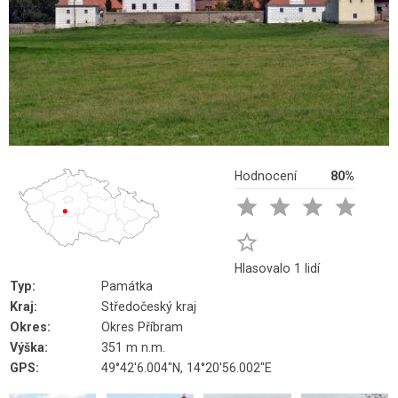
Hodnocení
80%





Hlasovalo 1 lidí
Typ:
Památka
Kraj:
Středočeský kraj
Okres:
Okres Příbram
Výška:
351 m n.m.
GPS:
49°42'6.004"N, 14°20'56.002"E