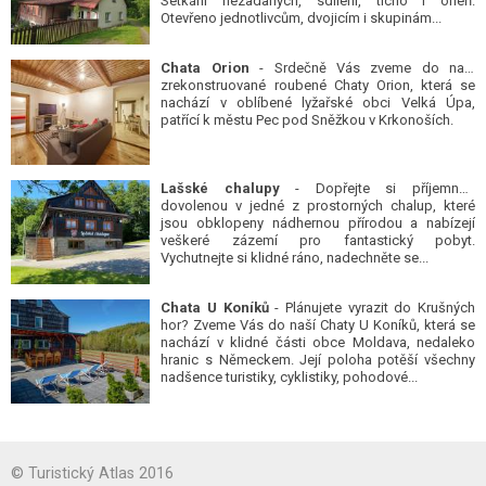
Setkání nezadaných, sdílení, ticho i oheň.
Otevřeno jednotlivcům, dvojicím i skupinám...
Chata Orion
- Srdečně Vás zveme do naší
zrekonstruované roubené Chaty Orion, která se
nachází v oblíbené lyžařské obci Velká Úpa,
patřící k městu Pec pod Sněžkou v Krkonoších.
Lašské chalupy
- Dopřejte si příjemnou
dovolenou v jedné z prostorných chalup, které
jsou obklopeny nádhernou přírodou a nabízejí
veškeré zázemí pro fantastický pobyt.
Vychutnejte si klidné ráno, nadechněte se...
Chata U Koníků
- Plánujete vyrazit do Krušných
hor? Zveme Vás do naší Chaty U Koníků, která se
nachází v klidné části obce Moldava, nedaleko
hranic s Německem. Její poloha potěší všechny
nadšence turistiky, cyklistiky, pohodové...
© Turistický Atlas 2016