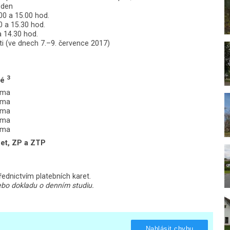
 den
00 a 15.00 hod.
0 a 15.30 hod.
a 14.30 hod.
ti (ve dnech 7.–9. července 2017)
3
né
rma
rma
rma
rma
rma
 let, ZP a ZTP
ednictvím platebních karet.
ebo dokladu o denním studiu.
Nahlásit chybu