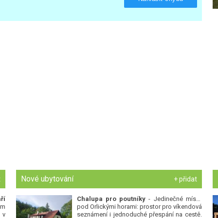
Nové ubytování
t
+ přidat
ří
Chalupa pro poutníky
- Jedinečné místo
ým
pod Orlickými horami: prostor pro víkendová
 v
seznámení i jednoduché přespání na cestě.