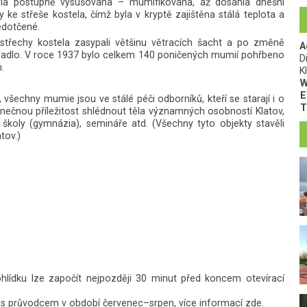
la postupně vysušována – mumifikována, až dosáhla dnešní
 ke střeše kostela, čímž byla v kryptě zajištěna stálá teplota a
edotčené.
ě střechy kostela zasypali většinu větracích šacht a po změně
A
padlo. V roce 1937 bylo celkem 140 poničených mumií pohřbeno
D
.
K
W
E
šechny mumie jsou ve stálé péči odborníků, kteří se starají i o
T
inečnou příležitost shlédnout těla významných osobností Klatov,
, školy (gymnázia), semináře atd. (Všechny tyto objekty stavěli
tov.)
rohlídku lze započít nejpozději 30 minut před koncem otevírací
uze s průvodcem v období červenec–srpen, více informací
zde
.