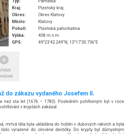
Typ:
Památka
Kraj:
Plzeňský kraj
Okres:
Okres Klatovy
Město:
Klatovy
Pohoří:
Plzeňská pahorkatina
Výška:
408 m n.m.
GPS:
49°23'42.249"N, 13°17'30.736"E
- až do zákazu vydaného Josefem II.
ce než sta let (1676 – 1783). Posledním pohřbeným byl v roce
 pohřbívání v kryptách zakázal.
ná, mrtvá těla byla ukládána do hoblin v dubových rakvích a byla
 číslo vyražené do olověné destičky. Do krypty byl důmyslným