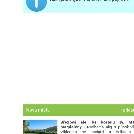
Nová místa
+ přida
Březová alej ke kostelu sv. Ma
Magdalény
- Nádherná alej s působiv
výhledem se nachází u Velhartic