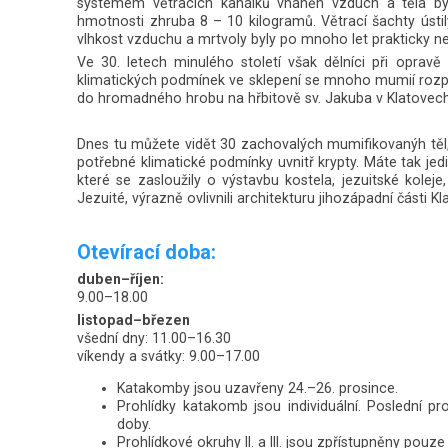
systémem větracích kanálků vháněn vzduch a těla by
hmotnosti zhruba 8 – 10 kilogramů. Větrací šachty ústily
vlhkost vzduchu a mrtvoly byly po mnoho let prakticky n
Ve 30. letech minulého století však dělníci při oprav
klimatických podmínek ve sklepení se mnoho mumií roz
do hromadného hrobu na hřbitově sv. Jakuba v Klatovech
Dnes tu můžete vidět 30 zachovalých mumifikovanýh těl, v
potřebné klimatické podmínky uvnitř krypty. Máte tak jed
které se zasloužily o výstavbu kostela, jezuitské koleje
Jezuité, výrazně ovlivnili architekturu jihozápadní části Kla
Otevírací doba:
duben–říjen:
9.00–18.00
listopad–březen
všední dny: 11.00–16.30
víkendy a svátky: 9.00–17.00
Katakomby jsou uzavřeny 24.–26. prosince.
Prohlídky katakomb jsou individuální. Poslední p
doby.
Prohlídkové okruhy II. a III. jsou zpřístupněny po