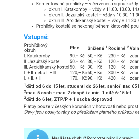
Komentované prohlídky – v červenci a srpnu každý
okruh I. Katakomby
– vždy v 11.00, 13.00, 14.
okruh II. Jezuitský kostel
– vždy v 10.30, 11.3
okruh III. Arciděkanský kostel
– vždy v 11.30 
Prohlídky kostelů se nekonají během klatovské pou
Vstupné:
Prohlídkový
1
2
Plné
Snížené
Rodinné
Vol
okruh
I.
Katakomby
90,– Kč
50,– Kč
230,– Kč
zda
II.
Jezuitský kostel
50,– Kč
30,– Kč
120,– Kč
zda
III.
Arciděkanský kostel
50,– Kč
30,– Kč
120,– Kč
zda
I. + II. nebo I. + III.
120,– Kč
60,– Kč
300,– Kč
zda
I. + II. + III.
170,– Kč
90,– Kč
420,– Kč
zda
1
děti od 6 do 15 let, studenti do 26 let, senioři nad 65
2
max. 5 osob - max. 2 dospělí a min. 1 dítě 6-15 let
3
děti do 6 let, ZTP/P + 1 osoba doprovod
Platby pouze v českých korunách v hotovosti nebo prostř
Slevy jsou poskytovány po předložení platného průkazu n
Našli jste chybu?
Pomozte nám ji opravit.