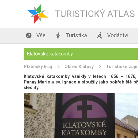
TURISTICKÝ ATLAS

Vše

Turistika

Vodáctví
Klatovské katakomby
Plzeňský kraj
Okres Klatovy
Turistické zají
Klatovské katakomby vznikly v letech 1656 – 1676,
Panny Marie a sv. Ignáce a sloužily jako pohřebiště p
šlechty.