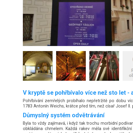
V kryptě se pohřbívalo více než sto let 
Pohřbívání zemřelých probíhalo nepřetržitě po dobu ví
1783 Antonín Weichs, krátce před tím, než císař Josef II.
Důmyslný systém odvětrávání
Byla to vždy zajímavá, i když tak trochu morbidní podíva
obkládána chmelem. Každá rakev měla své identifikční