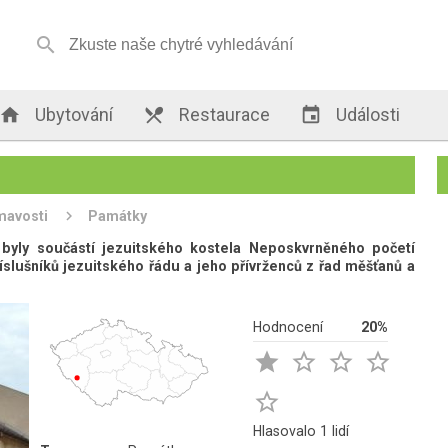


Ubytování

Restaurace

Události
mavosti
Památky
 byly součástí jezuitského kostela Neposkvrněného početí
říslušníků jezuitského řádu a jeho přívrženců z řad měšťanů a
Hodnocení
20%





Hlasovalo 1 lidí