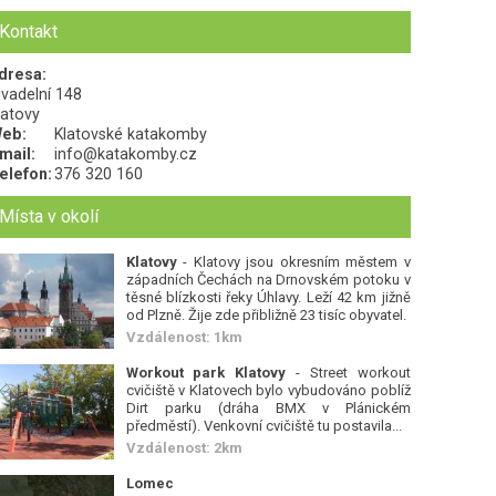
Kontakt
dresa:
ivadelní 148
latovy
eb:
Klatovské katakomby
mail:
info@katakomby.cz
elefon:
376 320 160
Místa v okolí
Klatovy
- Klatovy jsou okresním městem v
západních Čechách na Drnovském potoku v
těsné blízkosti řeky Úhlavy. Leží 42 km jižně
od Plzně. Žije zde přibližně 23 tisíc obyvatel.
Vzdálenost: 1km
Workout park Klatovy
- Street workout
cvičiště v Klatovech bylo vybudováno poblíž
Dirt parku (dráha BMX v Plánickém
předměstí). Venkovní cvičiště tu postavila...
Vzdálenost: 2km
Lomec