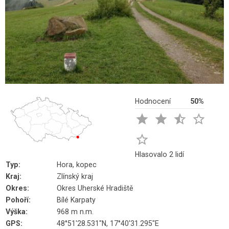
Hodnocení
50%





Hlasovalo 2 lidí
Typ:
Hora, kopec
Kraj:
Zlínský kraj
Okres:
Okres Uherské Hradiště
Pohoří:
Bílé Karpaty
Výška:
968 m n.m.
GPS:
48°51'28.531"N, 17°40'31.295"E