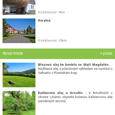
Vzdálenost: 9km
Korytná
Vzdálenost: 10km
Nová místa
+ přidat
Březová alej ke kostelu sv. Maří Magdalény
-
Nádherná alej s působivým výhledem se nachází u
Velhartic v Plzeňském kraji.
Kaštanová alej u Arnoltic
- V Arnolticích v
okrese Liberec objevíte krásnou kaštanovou alej
památných stromů.