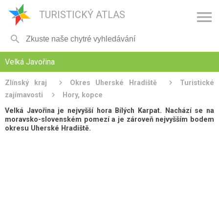

TURISTICKÝ ATLAS

Velká Javořina
Zlínský kraj
Okres Uherské Hradiště
Turistické
zajímavosti
Hory, kopce
Velká Javořina je nejvyšší hora Bílých Karpat. Nachází se na
moravsko-slovenském pomezí a je zároveň nejvyšším bodem
okresu Uherské Hradiště.