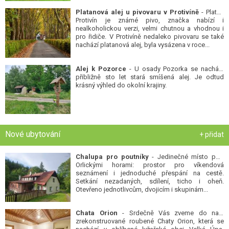
Platanová alej u pivovaru v Protivíně
- Platan
Protivín je známé pivo, značka nabízí i
nealkoholickou verzi, velmi chutnou a vhodnou i
pro řidiče. V Protivíně nedaleko pivovaru se také
nachází platanová alej, byla vysázena v roce...
Alej k Pozorce
- U osady Pozorka se nachází
přibližně sto let stará smíšená alej. Je odtud
krásný výhled do okolní krajiny.
Nové ubytování
+ přidat
Chalupa pro poutníky
- Jedinečné místo pod
Orlickými horami: prostor pro víkendová
seznámení i jednoduché přespání na cestě.
Setkání nezadaných, sdílení, ticho i oheň.
Otevřeno jednotlivcům, dvojicím i skupinám...
Chata Orion
- Srdečně Vás zveme do naší
zrekonstruované roubené Chaty Orion, která se