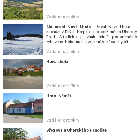
Vzdálenost: 6km
Ski areál Nová Lhota
- Areál Nová Lhota se
nachází v Bílých Karpatech poblíž města Uherský
Brod. Středisko je však mírně podprůměrně
vybavené. Někomu tak zde může něco chybět.
Vzdálenost: 6km
Nová Lhota
Vzdálenost: 7km
Horní Němčí
Vzdálenost: 9km
Březová u Uherského Hradiště