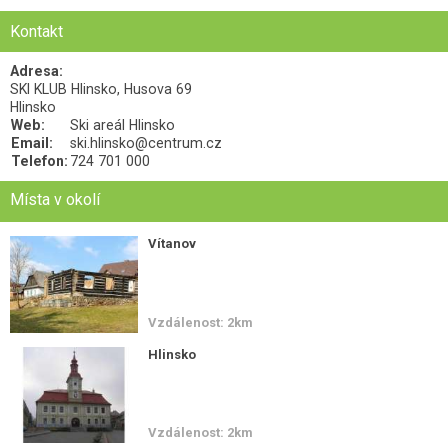
Kontakt
Adresa:
SKI KLUB Hlinsko, Husova 69
Hlinsko
Web:
Ski areál Hlinsko
Email:
ski.hlinsko@centrum.cz
Telefon:
724 701 000
Místa v okolí
Vítanov
Vzdálenost: 2km
Hlinsko
Vzdálenost: 2km