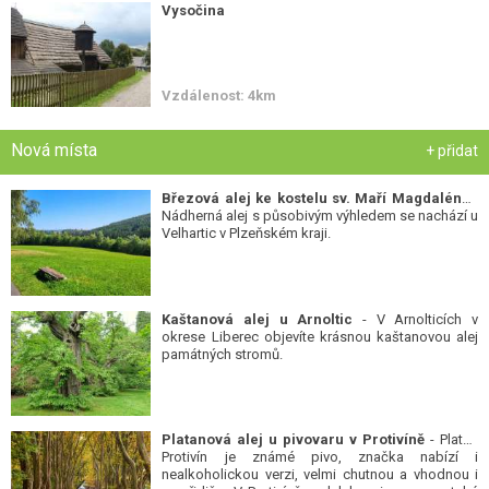
Vysočina
Vzdálenost: 4km
Nová místa
+ přidat
Březová alej ke kostelu sv. Maří Magdalény
-
Nádherná alej s působivým výhledem se nachází u
Velhartic v Plzeňském kraji.
Kaštanová alej u Arnoltic
- V Arnolticích v
okrese Liberec objevíte krásnou kaštanovou alej
památných stromů.
Platanová alej u pivovaru v Protivíně
- Platan
Protivín je známé pivo, značka nabízí i
nealkoholickou verzi, velmi chutnou a vhodnou i