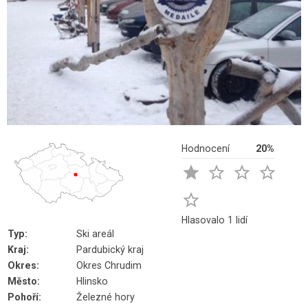
Hodnocení
20%





Hlasovalo 1 lidí
Typ:
Ski areál
Kraj:
Pardubický kraj
Okres:
Okres Chrudim
Město:
Hlinsko
Pohoří:
Železné hory