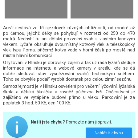
Areál sestává ze tří sjezdovek různých obtížností, od modré až
po černou, jejichž délky se pohybují v rozmezí od 250 do 470
metrů. Nechybí tu ani dětský pozvolný svah s vlastním lanovým
vlekem. Lyžaře obsluhuje dvoumístný kotvový vlek a teleskopický
vlek typu Poma, přičemž kotva vede v horní části po mostě nad
místní hlavní komunikací.
O lyžování v Hlinsku je obrovský zájem a tak už řada lyžařů sleduje
informace na internetu a webové kamery v areálu, kde se dá
dobře sledovat stav vysněžování svahů technickým sněhem.
Toho se obvykle podaří vyrobit dostatek pro celou zimní sezónu.
Samozřejmostí je v Hlinsku osvětlení pro večerní lyžování, lyžařská
škola a dětská školička a rovněž půjčovna lyží. Občerstvení je
zajištěno ve vytápěné budově přímo u vleku. Parkování je za
poplatek 3 hod. 50 Kč, den 100 Kč.
Našli jste chybu?
Pomozte nám ji opravit.
Nahlásit chybu