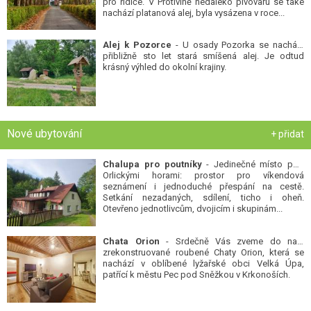
pro řidiče. V Protivíně nedaleko pivovaru se také
nachází platanová alej, byla vysázena v roce...
Alej k Pozorce
- U osady Pozorka se nachází
přibližně sto let stará smíšená alej. Je odtud
krásný výhled do okolní krajiny.
Nové ubytování
+ přidat
Chalupa pro poutníky
- Jedinečné místo pod
Orlickými horami: prostor pro víkendová
seznámení i jednoduché přespání na cestě.
Setkání nezadaných, sdílení, ticho i oheň.
Otevřeno jednotlivcům, dvojicím i skupinám...
Chata Orion
- Srdečně Vás zveme do naší
zrekonstruované roubené Chaty Orion, která se
nachází v oblíbené lyžařské obci Velká Úpa,
patřící k městu Pec pod Sněžkou v Krkonoších.