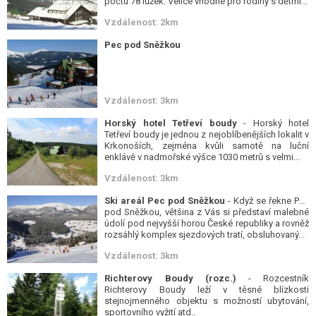
počtu 78 lůžek. Velice vhodné pro rodiny s dětmi...
Vzdálenost: 2km
Pec pod Sněžkou
Vzdálenost: 3km
Horský hotel Tetřeví boudy
- Horský hotel
Tetřeví boudy je jednou z nejoblíbenějších lokalit v
Krkonoších, zejména kvůli samotě na luční
enklávě v nadmořské výšce 1030 metrů s velmi...
Vzdálenost: 3km
Ski areál Pec pod Sněžkou
- Když se řekne Pec
pod Sněžkou, většina z Vás si představí malebné
údolí pod nejvyšší horou České republiky a rovněž
rozsáhlý komplex sjezdových tratí, obsluhovaný...
Vzdálenost: 3km
Richterovy Boudy (rozc.)
- Rozcestník
Richterovy Boudy leží v těsné blízkosti
stejnojmenného objektu s možností ubytování,
sportovního vyžití atd..