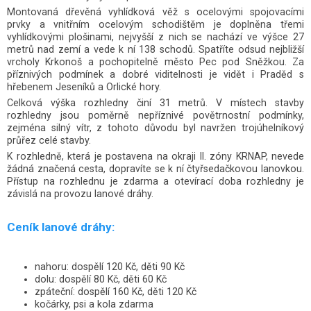
Montovaná dřevěná vyhlídková věž s ocelovými spojovacími
prvky a vnitřním ocelovým schodištěm je doplněna třemi
vyhlídkovými plošinami, nejvyšší z nich se nachází ve výšce 27
metrů nad zemí a vede k ní 138 schodů. Spatříte odsud nejbližší
vrcholy Krkonoš a pochopitelně město Pec pod Sněžkou. Za
příznivých podmínek a dobré viditelnosti je vidět i Praděd s
hřebenem Jeseníků a Orlické hory.
Celková výška rozhledny činí 31 metrů. V místech stavby
rozhledny jsou poměrně nepříznivé povětrnostní podmínky,
zejména silný vítr, z tohoto důvodu byl navržen trojúhelníkový
průřez celé stavby.
K rozhledně, která je postavena na okraji II. zóny KRNAP, nevede
žádná značená cesta, dopravíte se k ní čtyřsedačkovou lanovkou.
Přístup na rozhlednu je zdarma a otevírací doba rozhledny je
závislá na provozu lanové dráhy.
Ceník lanové dráhy:
nahoru: dospělí 120 Kč, děti 90 Kč
dolu: dospělí 80 Kč, děti 60 Kč
zpáteční: dospělí 160 Kč, děti 120 Kč
kočárky, psi a kola zdarma