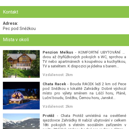
Kontakt
Adresa:
Pec pod Sněžkou
Místa v okolí
Penzion Melkus
- KOMFORTNÍ UBYTOVÁNÍ ve
dvou až čtyřlůžkových pokojích s WC, sprchou a
TV nebo apartmánech s koupelnou a kuchyňkou,
TV a satelitem. K dispozici je jídelna s barem...
Vzdálenost: 2km
Chata Racek
- Bouda RACEK leží 2 km od Pece
pod Sněžkou v lokalitě Zahrádky. Dobré výchozí
místo pro výlety směrem na Liščí horu, Pláně,
Luční boudu, Sněžku, Černou horu, Janské...
Vzdálenost: 2km
Protěž
- Chata Protěž umístěná na osvětlené
sjezdovce Zahrádky III nabízí ubytování v celkem
18ti pokojích s vlstním sociálním zařízením v