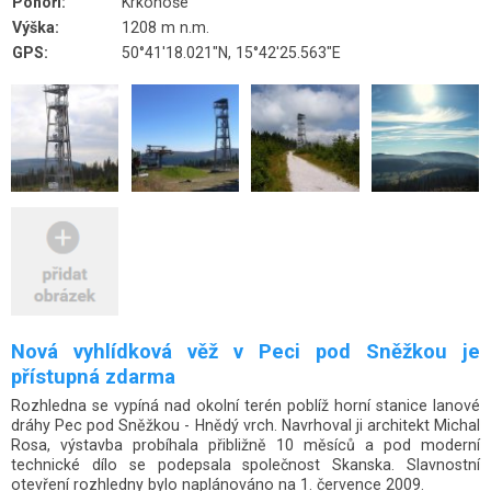
Pohoří:
Krkonoše
Výška:
1208 m n.m.
GPS:
50°41'18.021"N, 15°42'25.563"E
Nová vyhlídková věž v Peci pod Sněžkou je
přístupná zdarma
Rozhledna se vypíná nad okolní terén poblíž horní stanice lanové
dráhy Pec pod Sněžkou - Hnědý vrch. Navrhoval ji architekt Michal
Rosa, výstavba probíhala přibližně 10 měsíců a pod moderní
technické dílo se podepsala společnost Skanska. Slavnostní
otevření rozhledny bylo naplánováno na 1. července 2009.