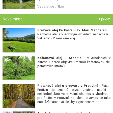
Vzdálenost: 3km
Nová místa
+ přidat
Březová alej ke kostelu sv. Maří Magdalény
-
Nádherná alej s působivým výhledem se nachází u
Velhartic v Plzeňském kraji.
Kaštanová alej u Arnoltic
- V Arnolticích v
okrese Liberec objevíte krásnou kaštanovou alej
památných stromů.
Platanová alej u pivovaru v Protivíně
- Platan
Protivín je známé pivo, značka nabízí i
nealkoholickou verzi, velmi chutnou a vhodnou i
pro řidiče. V Protivíně nedaleko pivovaru se také
nachází platanová alej, byla vysázena v roce...