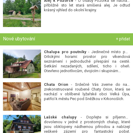
Alej k Pozorce
- U osady Pozorka se nachází
přibližně sto let stará smíšená alej. Je odtud
krásný výhled do okolní krajiny.
Nové ubytování
+ přidat
Chalupa pro poutníky
- Jedinečné místo pod
Orlickými horami: prostor pro víkendová
seznámení i jednoduché přespání na cestě.
Setkání nezadaných, sdílení, ticho i oheň.
Otevřeno jednotlivcům, dvojicím i skupinám...
Chata Orion
- Srdečně Vás zveme do naší
zrekonstruované roubené Chaty Orion, která se
nachází v oblíbené lyžařské obci Velká Úpa,
patřící k městu Pec pod Sněžkou v Krkonoších.
Lašské chalupy
- Dopřejte si příjemnou
dovolenou v jedné z prostorných chalup, které
jsou obklopeny nádhernou přírodou a nabízejí
veškeré zázemí pro fantastický pobyt.