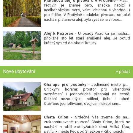
Platanová alej u pivovaru v Protivíně
- Platan
Protivín je známé pivo, značka nabízí i
nealkoholickou verzi, velmi chutnou a vhodnou i
pro řidiče. V Protivíně nedaleko pivovaru se také
nachází platanová alej, byla vysázena v roce...
Alej k Pozorce
- U osady Pozorka se nachází
přibližně sto let stará smíšená alej. Je odtud
krásný výhled do okolní krajiny.
Nové ubytování
+ přidat
Chalupa pro poutníky
- Jedinečné místo pod
Orlickými horami: prostor pro víkendová
seznámení i jednoduché přespání na cestě.
Setkání nezadaných, sdílení, ticho i oheň.
Otevřeno jednotlivcům, dvojicím i skupinám...
Chata Orion
- Srdečně Vás zveme do naší
zrekonstruované roubené Chaty Orion, která se
nachází v oblíbené lyžařské obci Velká Úpa,
patřící k městu Pec pod Sněžkou v Krkonoších.