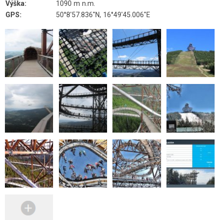
Výška:
1090 m n.m.
GPS:
50°8'57.836"N, 16°49'45.006"E