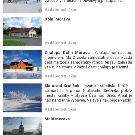
vyhlášeným místem s přívětivým přístupem a...
Vzdálenost: 4km
Dolní Morava
Vzdálenost: 4km
Chalupa Dolní Morava
- Chalupa se saunou,
internetem. Má 2 zcela samostatné části, každá
část má zcela samostatný vchod, terasu, zahradu
vše z jiné strany. V každé části chalupy je vlastně...
Vzdálenost: 4km
Ski areál Kraličák
- Lyžařské středisko Kraličák
se nachází v pohoří Kralického Sněžníku poblíž
města Králíky v okrese Ústí nad Orlicí. Areál je
nadstandartně vybaven. Na své si tak přijde každý.
Vzdálenost: 5km
Malá Morava