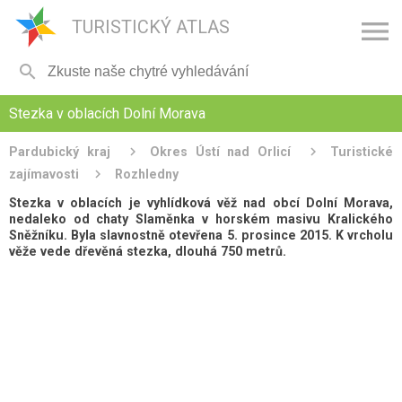

TURISTICKÝ ATLAS

Stezka v oblacích Dolní Morava
Pardubický kraj
Okres Ústí nad Orlicí
Turistické
zajímavosti
Rozhledny
Stezka v oblacích je vyhlídková věž nad obcí Dolní Morava,
nedaleko od chaty Slaměnka v horském masivu Kralického
Sněžníku. Byla slavnostně otevřena 5. prosince 2015. K vrcholu
věže vede dřevěná stezka, dlouhá 750 metrů.