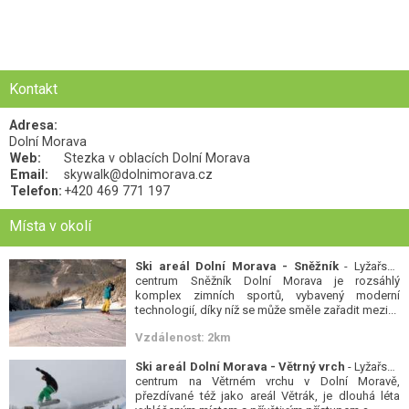
Kontakt
Adresa:
Dolní Morava
Web:
Stezka v oblacích Dolní Morava
Email:
skywalk@dolnimorava.cz
Telefon:
+420 469 771 197
Místa v okolí
Ski areál Dolní Morava - Sněžník
- Lyžařské
centrum Sněžník Dolní Morava je rozsáhlý
komplex zimních sportů, vybavený moderní
technologií, díky níž se může směle zařadit mezi...
Vzdálenost: 2km
Ski areál Dolní Morava - Větrný vrch
- Lyžařské
centrum na Větrném vrchu v Dolní Moravě,
přezdívané též jako areál Větrák, je dlouhá léta