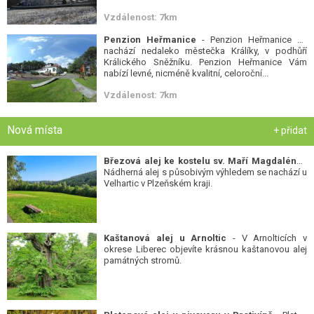
Vzdálenost: 7km
Penzion Heřmanice
- Penzion Heřmanice se
nachází nedaleko městečka Králíky, v podhůří
Králického Sněžníku. Penzion Heřmanice Vám
nabízí levné, nicméně kvalitní, celoroční...
Vzdálenost: 7km
Nová místa
+ přidat
Březová alej ke kostelu sv. Maří Magdalény
-
Nádherná alej s působivým výhledem se nachází u
Velhartic v Plzeňském kraji.
Kaštanová alej u Arnoltic
- V Arnolticích v
okrese Liberec objevíte krásnou kaštanovou alej
památných stromů.