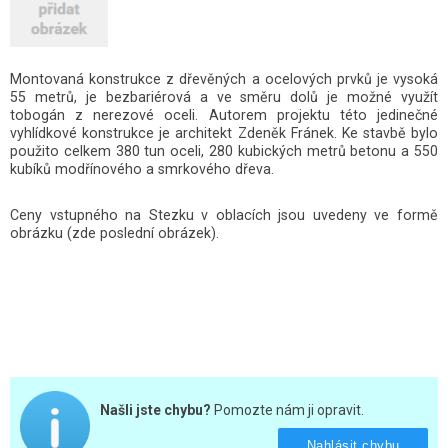
Montovaná konstrukce z dřevěných a ocelových prvků je vysoká
55 metrů, je bezbariérová a ve směru dolů je možné využít
tobogán z nerezové oceli. Autorem projektu této jedinečné
vyhlídkové konstrukce je architekt Zdeněk Fránek. Ke stavbě bylo
použito celkem 380 tun oceli, 280 kubických metrů betonu a 550
kubíků modřínového a smrkového dřeva.
Ceny vstupného na Stezku v oblacích jsou uvedeny ve formě
obrázku (zde poslední obrázek).
Našli jste chybu?
Pomozte nám ji opravit.
Nahlásit chybu