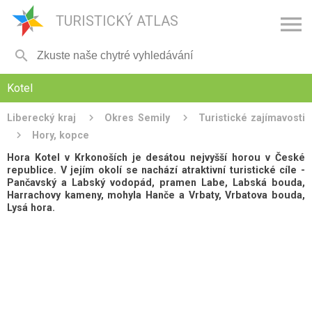

TURISTICKÝ ATLAS

Kotel
Liberecký kraj
Okres Semily
Turistické zajímavosti
Hory, kopce
Hora Kotel v Krkonoších je desátou nejvyšší horou v České
republice. V jejím okolí se nachází atraktivní turistické cíle -
Pančavský a Labský vodopád, pramen Labe, Labská bouda,
Harrachovy kameny, mohyla Hanče a Vrbaty, Vrbatova bouda,
Lysá hora.