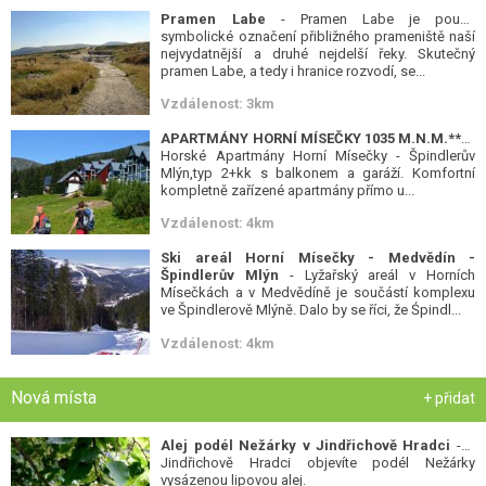
Pramen Labe
- Pramen Labe je pouze
symbolické označení přibližného prameniště naší
nejvydatnější a druhé nejdelší řeky. Skutečný
pramen Labe, a tedy i hranice rozvodí, se...
Vzdálenost: 3km
APARTMÁNY HORNÍ MÍSEČKY 1035 M.N.M.***
-
Horské Apartmány Horní Mísečky - Špindlerův
Mlýn,typ 2+kk s balkonem a garáží. Komfortní
kompletně zařízené apartmány přímo u...
Vzdálenost: 4km
Ski areál Horní Mísečky - Medvědín -
Špindlerův Mlýn
- Lyžařský areál v Horních
Mísečkách a v Medvědíně je součástí komplexu
ve Špindlerově Mlýně. Dalo by se říci, že Śpindl...
Vzdálenost: 4km
Nová místa
+ přidat
Alej podél Nežárky v Jindřichově Hradci
- V
Jindřichově Hradci objevíte podél Nežárky
vysázenou lipovou alej.