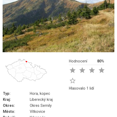
Hodnocení
80%





Hlasovalo 1 lidí
Typ:
Hora, kopec
Kraj:
Liberecký kraj
Okres:
Okres Semily
Město:
Vítkovice