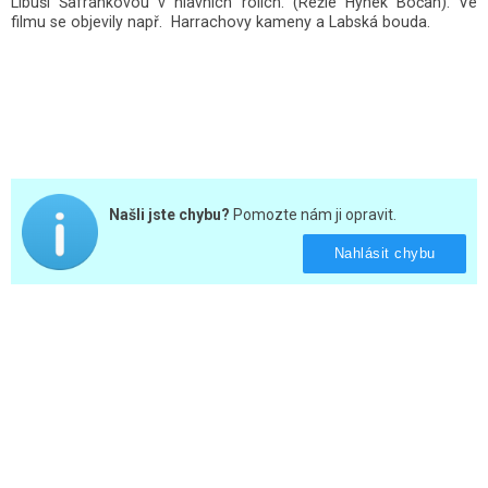
Libuší Šafránkovou v hlavních rolích. (Režie Hynek Bočan). Ve
filmu se objevily např. Harrachovy kameny a Labská bouda.
Našli jste chybu?
Pomozte nám ji opravit.
Nahlásit chybu