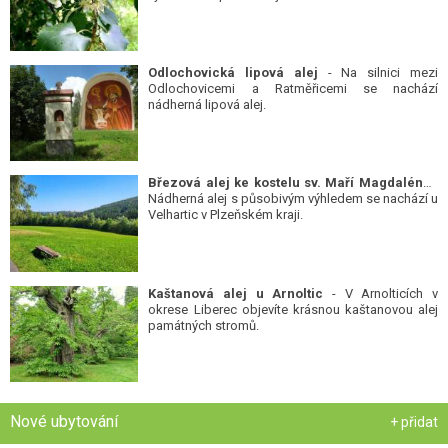
Odlochovická lipová alej
- Na silnici mezi
Odlochovicemi a Ratměřicemi se nachází
nádherná lipová alej.
Březová alej ke kostelu sv. Maří Magdalény
-
Nádherná alej s působivým výhledem se nachází u
Velhartic v Plzeňském kraji.
Kaštanová alej u Arnoltic
- V Arnolticích v
okrese Liberec objevíte krásnou kaštanovou alej
památných stromů.
Nové ubytování
+ přidat