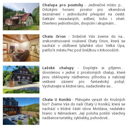
Chalupa pro poutníky
- Jedinečné místo pod
Orlickými horami: prostor pro víkendová
seznámení i jednoduché přespání na cestě.
Setkání nezadaných, sdílení, ticho i oheň.
Otevřeno jednotlivcům, dvojicím i skupinám...
Chata Orion
- Srdečně Vás zveme do naší
zrekonstruované roubené Chaty Orion, která se
nachází v oblíbené lyžařské obci Velká Úpa,
patřící k městu Pec pod Sněžkou v Krkonoších.
Lašské chalupy
- Dopřejte si příjemnou
dovolenou v jedné z prostorných chalup, které
jsou obklopeny nádhernou přírodou a nabízejí
veškeré zázemí pro fantastický pobyt.
Vychutnejte si klidné ráno, nadechněte se...
Chata U Koníků
- Plánujete vyrazit do Krušných
hor? Zveme Vás do naší Chaty U Koníků, která se
nachází v klidné části obce Moldava, nedaleko
hranic s Německem. Její poloha potěší všechny
nadšence turistiky, cyklistiky, pohodové...