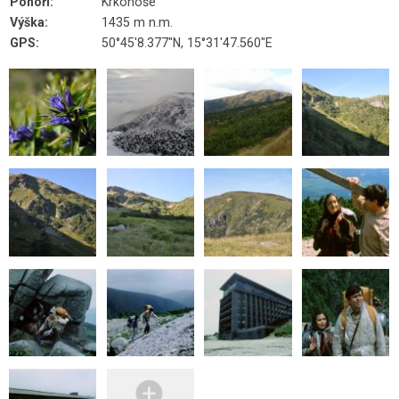
Pohoří:
Krkonoše
Výška:
1435 m n.m.
GPS:
50°45'8.377"N, 15°31'47.560"E