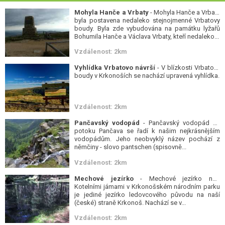
Mohyla Hanče a Vrbaty
- Mohyla Hanče a Vrbaty
byla postavena nedaleko stejnojmenné Vrbatovy
boudy. Byla zde vybudována na památku lyžařů
Bohumila Hanče a Václava Vrbaty, kteří nedaleko...
Vzdálenost: 2km
Vyhlídka Vrbatovo návrší
- V blízkosti Vrbatovy
boudy v Krkonoších se nachází upravená vyhlídka.
Vzdálenost: 2km
Pančavský vodopád
- Pančavský vodopád na
potoku Pančava se řadí k našim nejkrásnějším
vodopádům. Jeho neobvyklý název pochází z
němčiny - slovo pantschen (spisovně...
Vzdálenost: 2km
Mechové jezírko
- Mechové jezírko nad
Kotelními jámami v Krkonošském národním parku
je jediné jezírko ledovcového původu na naší
(české) straně Krkonoš. Nachází se v...
Vzdálenost: 2km