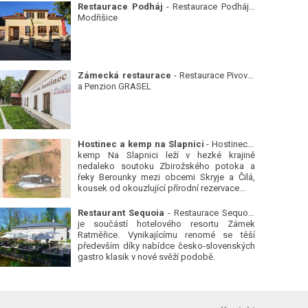
Restaurace Podháj
- Restaurace Podháj -
Modřišice
Zámecká restaurace
- Restaurace Pivovar
a Penzion GRASEL
Hostinec a kemp na Slapnici
- Hostinec a
kemp Na Slapnici leží v hezké krajině
nedaleko soutoku Zbirožského potoka a
řeky Berounky mezi obcemi Skryje a Čilá,
kousek od okouzlující přírodní rezervace...
Restaurant Sequoia
- Restaurace Sequoia
je součástí hotelového resortu Zámek
Ratměřice. Vynikajícímu renomé se těší
především díky nabídce česko-slovenských
gastro klasik v nové svěží podobě.