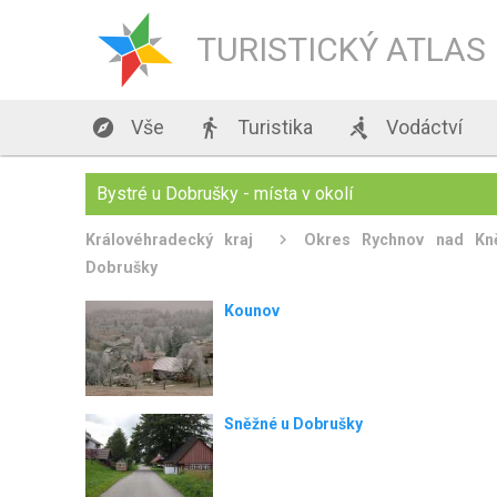
TURISTICKÝ ATLAS

Vše

Turistika

Vodáctví
Bystré u Dobrušky - místa v okolí
Královéhradecký kraj
Okres Rychnov nad Kn
Dobrušky
Kounov
Sněžné u Dobrušky