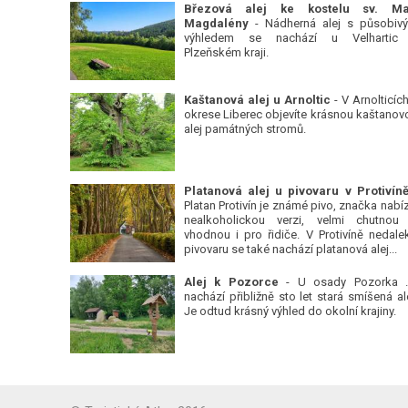
Březová alej ke kostelu sv. Ma
Magdalény
- Nádherná alej s působiv
výhledem se nachází u Velhartic
Plzeňském kraji.
Kaštanová alej u Arnoltic
- V Arnolticích
okrese Liberec objevíte krásnou kaštanov
alej památných stromů.
Platan Protivín je známé pivo, značka nabízí
nealkoholickou verzi, velmi chutnou
vhodnou i pro řidiče. V Protivíně nedale
pivovaru se také nachází platanová alej...
Alej k Pozorce
- U osady Pozorka 
nachází přibližně sto let stará smíšená ale
Je odtud krásný výhled do okolní krajiny.