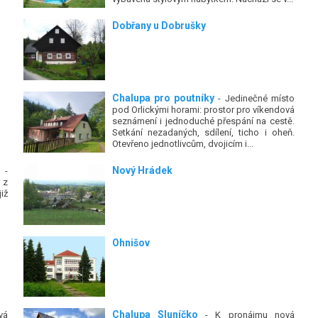
Dobřany u Dobrušky
Chalupa pro poutníky
- Jedinečné místo
pod Orlickými horami: prostor pro víkendová
seznámení i jednoduché přespání na cestě.
Setkání nezadaných, sdílení, ticho i oheň.
Otevřeno jednotlivcům, dvojicím i...
Nový Hrádek
-
 z
iž
Ohnišov
Chalupa Sluníčko
vá
- K pronájmu nová