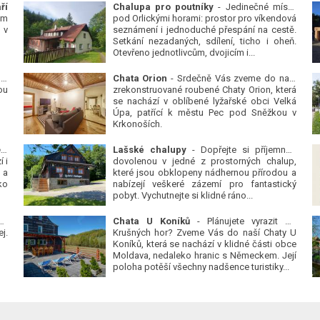
ří
Chalupa pro poutníky
- Jedinečné místo
ým
pod Orlickými horami: prostor pro víkendová
 v
seznámení i jednoduché přespání na cestě.
Setkání nezadaných, sdílení, ticho i oheň.
Otevřeno jednotlivcům, dvojicím i...
 v
Chata Orion
- Srdečně Vás zveme do naší
ou
zrekonstruované roubené Chaty Orion, která
se nachází v oblíbené lyžařské obci Velká
Úpa, patřící k městu Pec pod Sněžkou v
Krkonoších.
Platanová alej u pivovaru v Protivíně
-
Lašské chalupy
- Dopřejte si příjemnou
 i
dovolenou v jedné z prostorných chalup,
 a
které jsou obklopeny nádhernou přírodou a
ko
nabízejí veškeré zázemí pro fantastický
pobyt. Vychutnejte si klidné ráno...
se
Chata U Koníků
- Plánujete vyrazit do
j.
Krušných hor? Zveme Vás do naší Chaty U
Koníků, která se nachází v klidné části obce
Moldava, nedaleko hranic s Německem. Její
poloha potěší všechny nadšence turistiky...