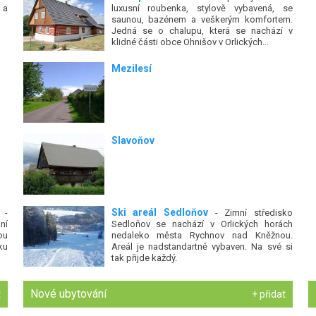
 a
luxusní roubenka, stylově vybavená, se
saunou, bazénem a veškerým komfortem.
Jedná se o chalupu, která se nachází v
klidné části obce Ohnišov v Orlických...
Mezilesí
Slavoňov
Ski areál Sedloňov
-
- Zimní středisko
ní
Sedloňov se nachází v Orlických horách
ou
nedaleko města Rychnov nad Kněžnou.
ku
Areál je nadstandartně vybaven. Na své si
tak přijde každý.
Nové ubytování
t
+ přidat