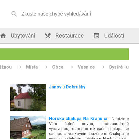


Ubytování

Restaurace

Události
ěžnou
Místa
Obce
Vesnice
Bystré u
Janov u Dobrušky
Horská chalupa Na Krahulci
- Nabízíme
Vám úplně novou, nadstandardně
vybavenou, roubenou rekreační chalupu se
saunou a venkovním bazénem. Chalupa je
vybavena stylovým nábytkem. Nachází se v...