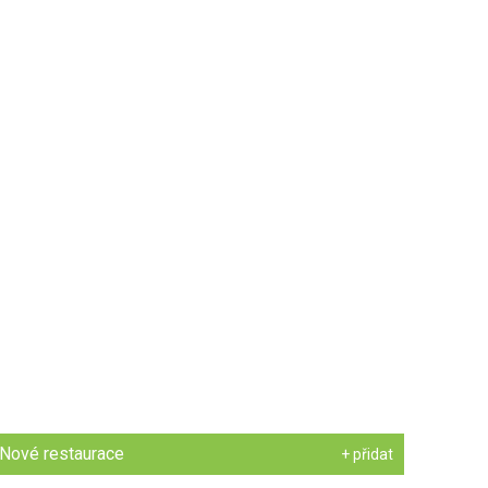
Nové restaurace
+ přidat