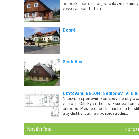
roubenka se saunou, kachlovými kamny
veškerým komfortem
Dobré
Sedloňov
Ubytování BRLOH Sedloňov v O.h.
Nabízíme sportovně koncipované ubytová
v srdci Orlických hor s všudepřítomn
přírodou. Přes léto ideální místo na turisti
a cyklistiku, v zimě v bezprostřední...
Nová místa
+ přida