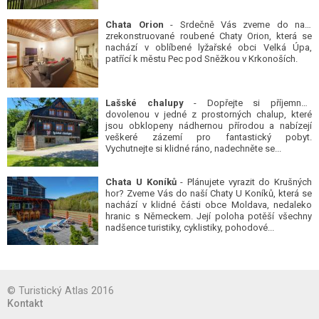
Chata Orion
- Srdečně Vás zveme do naší
zrekonstruované roubené Chaty Orion, která se
nachází v oblíbené lyžařské obci Velká Úpa,
patřící k městu Pec pod Sněžkou v Krkonoších.
Lašské chalupy
- Dopřejte si příjemnou
dovolenou v jedné z prostorných chalup, které
jsou obklopeny nádhernou přírodou a nabízejí
veškeré zázemí pro fantastický pobyt.
Vychutnejte si klidné ráno, nadechněte se...
Chata U Koníků
- Plánujete vyrazit do Krušných
hor? Zveme Vás do naší Chaty U Koníků, která se
nachází v klidné části obce Moldava, nedaleko
hranic s Německem. Její poloha potěší všechny
nadšence turistiky, cyklistiky, pohodové...
© Turistický Atlas 2016
Kontakt