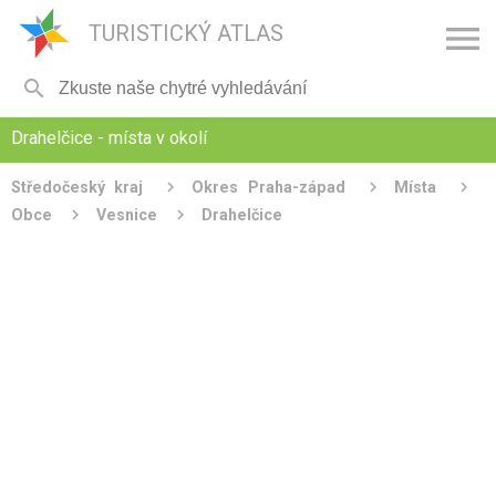

TURISTICKÝ ATLAS

Drahelčice - místa v okolí
Středočeský kraj
Okres Praha-západ
Místa
Obce
Vesnice
Drahelčice