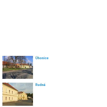
Úhonice
Rudná