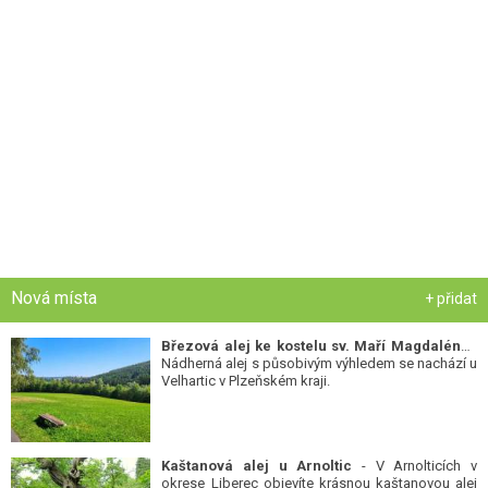
Nová místa
+ přidat
Březová alej ke kostelu sv. Maří Magdalény
-
Nádherná alej s působivým výhledem se nachází u
Velhartic v Plzeňském kraji.
Kaštanová alej u Arnoltic
- V Arnolticích v
okrese Liberec objevíte krásnou kaštanovou alej