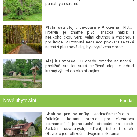
památných stromů.
Platanová alej u pivovaru v Protivíně
- Platan
Protivín je známé pivo, značka nabízí i
nealkoholickou verzi, velmi chutnou a vhodnou i
pro řidiče. V Protivíně nedaleko pivovaru se také
nachází platanová alej, byla vysázena v roce...
Alej k Pozorce
- U osady Pozorka se nachází
přibližně sto let stará smíšená alej. Je odtud
krásný výhled do okolní krajiny.
Nové ubytování
+ přidat
Chalupa pro poutníky
- Jedinečné místo pod
Orlickými horami: prostor pro víkendová
seznámení i jednoduché přespání na cestě.
Setkání nezadaných, sdílení, ticho i oheň.
Otevřeno jednotlivcům, dvojicím i skupinám...