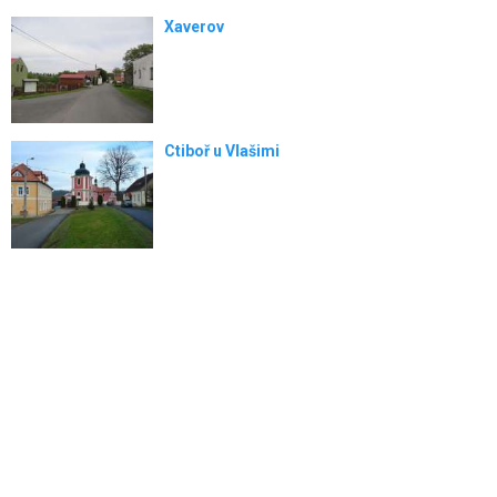
Xaverov
Ctiboř u Vlašimi