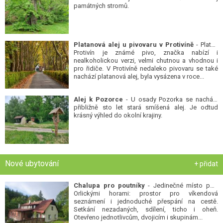
památných stromů.
Platanová alej u pivovaru v Protivíně
- Platan
Protivín je známé pivo, značka nabízí i
nealkoholickou verzi, velmi chutnou a vhodnou i
pro řidiče. V Protivíně nedaleko pivovaru se také
nachází platanová alej, byla vysázena v roce...
Alej k Pozorce
- U osady Pozorka se nachází
přibližně sto let stará smíšená alej. Je odtud
krásný výhled do okolní krajiny.
Nové ubytování
+ přidat
Chalupa pro poutníky
- Jedinečné místo pod
Orlickými horami: prostor pro víkendová
seznámení i jednoduché přespání na cestě.
Setkání nezadaných, sdílení, ticho i oheň.
Otevřeno jednotlivcům, dvojicím i skupinám...