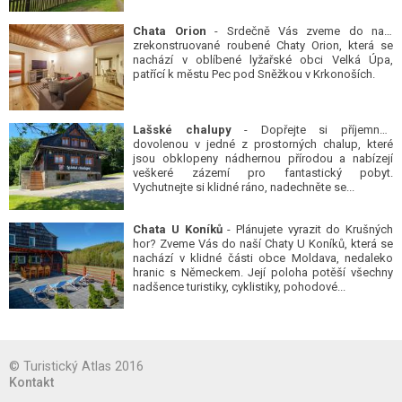
Chata Orion
- Srdečně Vás zveme do naší
zrekonstruované roubené Chaty Orion, která se
nachází v oblíbené lyžařské obci Velká Úpa,
patřící k městu Pec pod Sněžkou v Krkonoších.
Lašské chalupy
- Dopřejte si příjemnou
dovolenou v jedné z prostorných chalup, které
jsou obklopeny nádhernou přírodou a nabízejí
veškeré zázemí pro fantastický pobyt.
Vychutnejte si klidné ráno, nadechněte se...
Chata U Koníků
- Plánujete vyrazit do Krušných
hor? Zveme Vás do naší Chaty U Koníků, která se
nachází v klidné části obce Moldava, nedaleko
hranic s Německem. Její poloha potěší všechny
nadšence turistiky, cyklistiky, pohodové...
© Turistický Atlas 2016
Kontakt