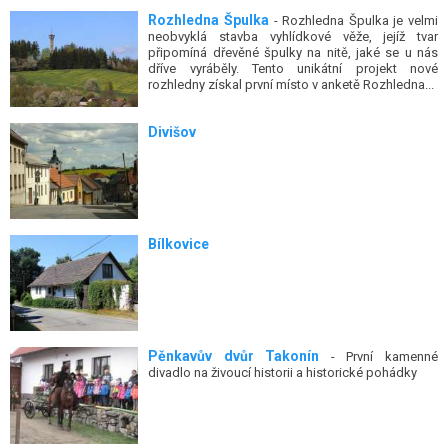
Rozhledna Špulka
- Rozhledna Špulka je velmi
neobvyklá stavba vyhlídkové věže, jejíž tvar
připomíná dřevěné špulky na nitě, jaké se u nás
dříve vyráběly. Tento unikátní projekt nové
rozhledny získal první místo v anketě Rozhledna...
Divišov
Bílkovice
Pěnkavův dvůr Takonín
- První kamenné
divadlo na živoucí historii a historické pohádky