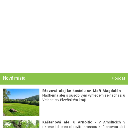
Nová místa
+ přidat
Březová alej ke kostelu sv. Maří Magdalény
-
Nádherná alej s působivým výhledem se nachází u
Velhartic v Plzeňském kraji.
Kaštanová alej u Arnoltic
- V Arnolticích v
okrese Liberec objevíte krásnou kaštanovou alej