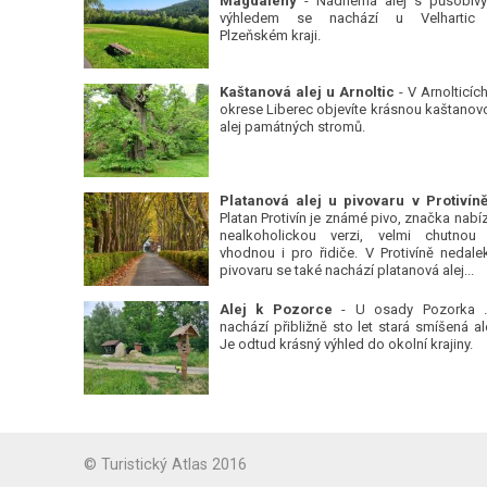
Magdalény
- Nádherná alej s působiv
výhledem se nachází u Velhartic
Plzeňském kraji.
Kaštanová alej u Arnoltic
- V Arnolticích
okrese Liberec objevíte krásnou kaštanov
alej památných stromů.
Platan Protivín je známé pivo, značka nabízí
nealkoholickou verzi, velmi chutnou
vhodnou i pro řidiče. V Protivíně nedale
pivovaru se také nachází platanová alej...
Alej k Pozorce
- U osady Pozorka 
nachází přibližně sto let stará smíšená ale
Je odtud krásný výhled do okolní krajiny.
© Turistický Atlas 2016