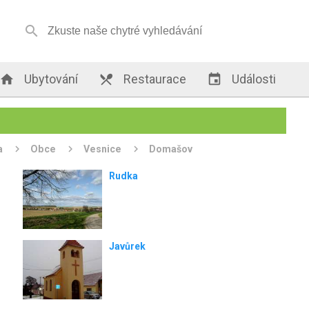


Ubytování

Restaurace

Události
a
Obce
Vesnice
Domašov
Rudka
Javůrek