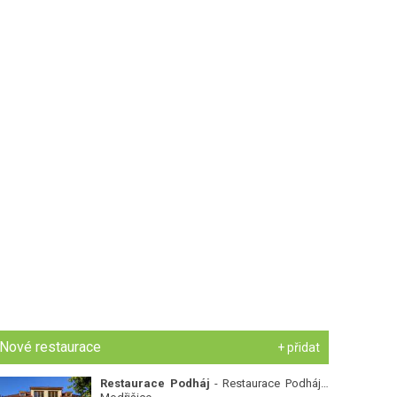
Nové restaurace
+ přidat
Restaurace Podháj
- Restaurace Podháj -