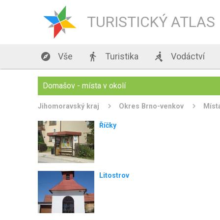
TURISTICKÝ ATLAS

Vše

Turistika

Vodáctví
Domašov - místa v okolí
Jihomoravský kraj
Okres Brno-venkov
Míst
Říčky
Litostrov