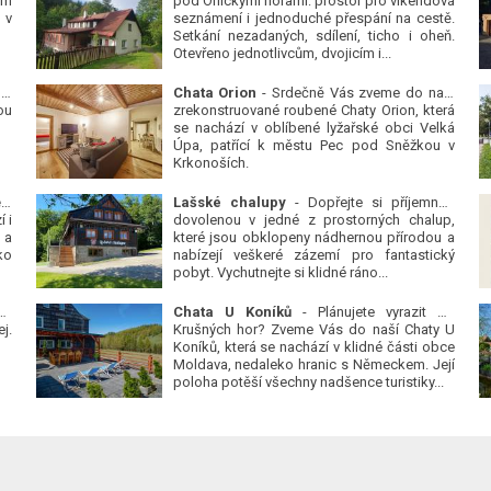
ým
pod Orlickými horami: prostor pro víkendová
 v
seznámení i jednoduché přespání na cestě.
Setkání nezadaných, sdílení, ticho i oheň.
Otevřeno jednotlivcům, dvojicím i...
 v
Chata Orion
- Srdečně Vás zveme do naší
ou
zrekonstruované roubené Chaty Orion, která
se nachází v oblíbené lyžařské obci Velká
Úpa, patřící k městu Pec pod Sněžkou v
Krkonoších.
Platanová alej u pivovaru v Protivíně
-
Lašské chalupy
- Dopřejte si příjemnou
 i
dovolenou v jedné z prostorných chalup,
 a
které jsou obklopeny nádhernou přírodou a
ko
nabízejí veškeré zázemí pro fantastický
pobyt. Vychutnejte si klidné ráno...
se
Chata U Koníků
- Plánujete vyrazit do
j.
Krušných hor? Zveme Vás do naší Chaty U
Koníků, která se nachází v klidné části obce
Moldava, nedaleko hranic s Německem. Její
poloha potěší všechny nadšence turistiky...