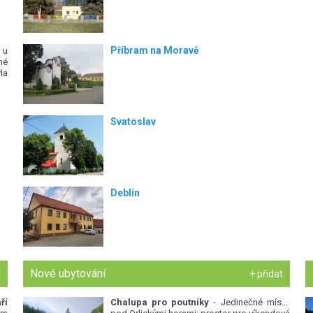
Příbram na Moravě
 u
né
la
Svatoslav
Deblín
Nové ubytování
t
+ přidat
ří
Chalupa pro poutníky
- Jedinečné místo