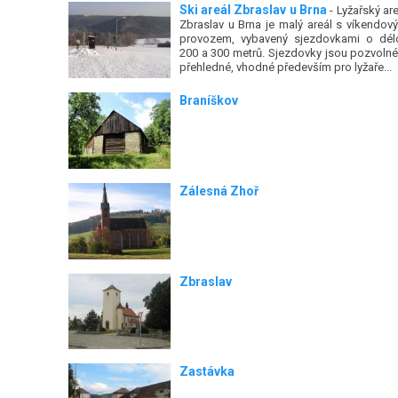
Ski areál Zbraslav u Brna
- Lyžařský are
Zbraslav u Brna je malý areál s víkendov
provozem, vybavený sjezdovkami o dél
200 a 300 metrů. Sjezdovky jsou pozvolné
přehledné, vhodné především pro lyžaře...
Braníškov
Zálesná Zhoř
Zbraslav
Zastávka