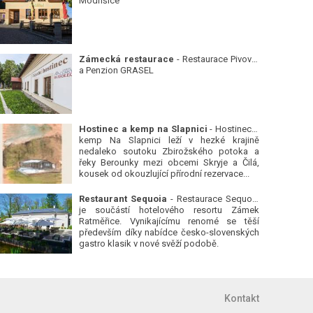
Modřišice
Zámecká restaurace
- Restaurace Pivovar
a Penzion GRASEL
Hostinec a kemp na Slapnici
- Hostinec a
kemp Na Slapnici leží v hezké krajině
nedaleko soutoku Zbirožského potoka a
řeky Berounky mezi obcemi Skryje a Čilá,
kousek od okouzlující přírodní rezervace...
Restaurant Sequoia
- Restaurace Sequoia
je součástí hotelového resortu Zámek
Ratměřice. Vynikajícímu renomé se těší
především díky nabídce česko-slovenských
gastro klasik v nové svěží podobě.
Kontakt