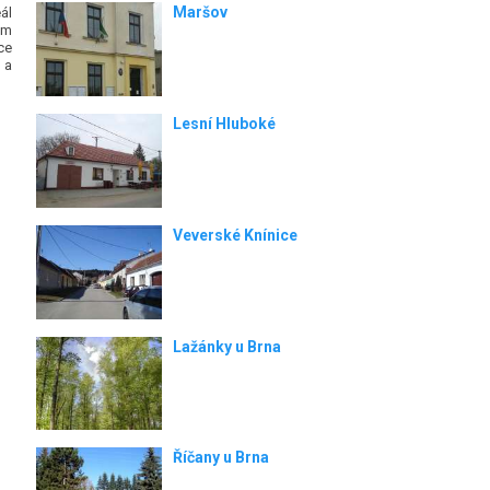
Maršov
ál
ým
ce
 a
Lesní Hluboké
Veverské Knínice
Lažánky u Brna
Říčany u Brna