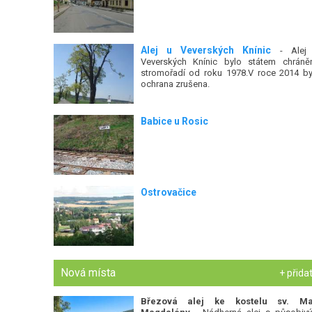
Alej u Veverských Knínic
- Alej
Veverských Knínic bylo státem chráně
stromořadí od roku 1978.V roce 2014 by
ochrana zrušena.
Babice u Rosic
Ostrovačice
Nová místa
+ přida
Březová alej ke kostelu sv. Ma