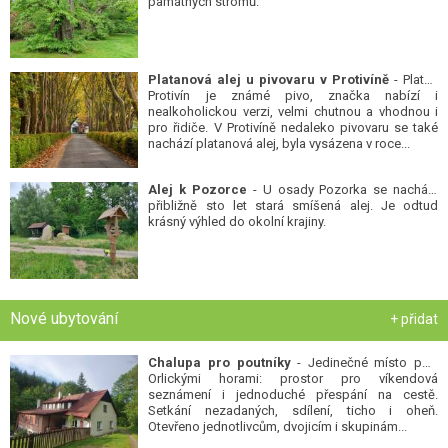
památných stromů.
Platanová alej u pivovaru v Protivíně
- Platan
Protivín je známé pivo, značka nabízí i
nealkoholickou verzi, velmi chutnou a vhodnou i
pro řidiče. V Protivíně nedaleko pivovaru se také
nachází platanová alej, byla vysázena v roce...
Alej k Pozorce
- U osady Pozorka se nachází
přibližně sto let stará smíšená alej. Je odtud
krásný výhled do okolní krajiny.
Nové ubytování
+ přidat
Chalupa pro poutníky
- Jedinečné místo pod
Orlickými horami: prostor pro víkendová
seznámení i jednoduché přespání na cestě.
Setkání nezadaných, sdílení, ticho i oheň.
Otevřeno jednotlivcům, dvojicím i skupinám...