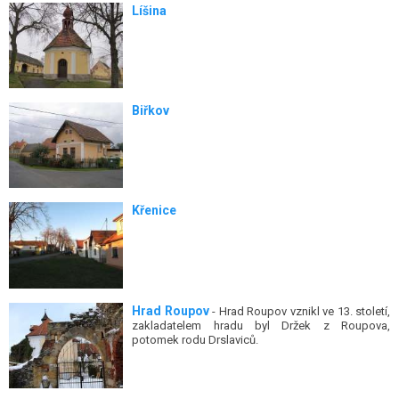
Líšina
Biřkov
Křenice
Hrad Roupov
- Hrad Roupov vznikl ve 13. století,
zakladatelem hradu byl Držek z Roupova,
potomek rodu Drslaviců.