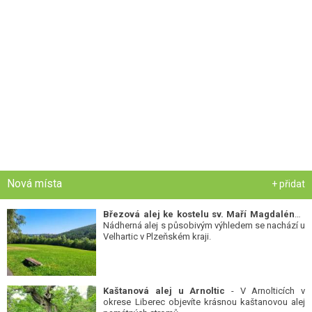
Nová místa
+ přidat
Březová alej ke kostelu sv. Maří Magdalény
-
Nádherná alej s působivým výhledem se nachází u
Velhartic v Plzeňském kraji.
Kaštanová alej u Arnoltic
- V Arnolticích v
okrese Liberec objevíte krásnou kaštanovou alej