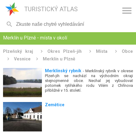

TURISTICKÝ ATLAS

Merklín u Plzně - místa v okolí
Plzeňský kraj
Okres Plzeň-jih
Místa
Obce
Vesnice
Merklín u Plzně
Merklínský rybník
- Merklínský rybník v okrese
Plzeň-jih se nachází na východním okraji
stejnojmenné obce. Nechal jej vybudovat
potomek rytířského rodu Vilém z Chřínova
přibližně v 15. století.
Zemětice