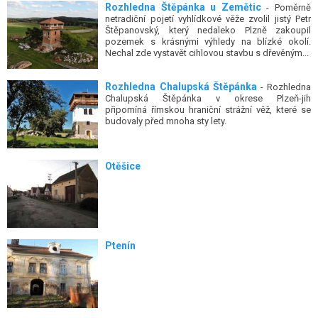
Rozhledna Štěpánka u Zemětic
- Poměrně
netradiční pojetí vyhlídkové věže zvolil jistý Petr
Štěpanovský, který nedaleko Plzně zakoupil
pozemek s krásnými výhledy na blízké okolí.
Nechal zde vystavět cihlovou stavbu s dřevěným...
Rozhledna Chalupská Štěpánka
- Rozhledna
Chalupská Štěpánka v okrese Plzeň-jih
připomíná římskou hraniční strážní věž, které se
budovaly před mnoha sty lety.
Otěšice
Ptenín