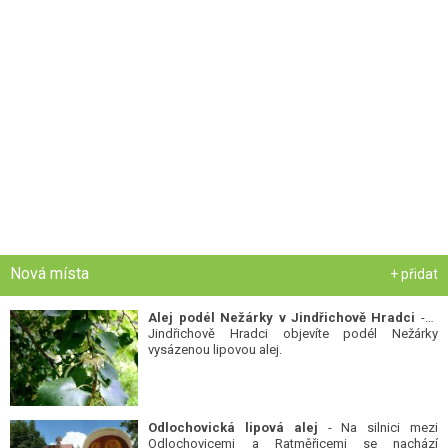
Nová místa
+ přidat
Alej podél Nežárky v Jindřichově Hradci
- V
Jindřichově Hradci objevíte podél Nežárky
vysázenou lipovou alej.
Odlochovická lipová alej
- Na silnici mezi
Odlochovicemi a Ratměřicemi se nachází