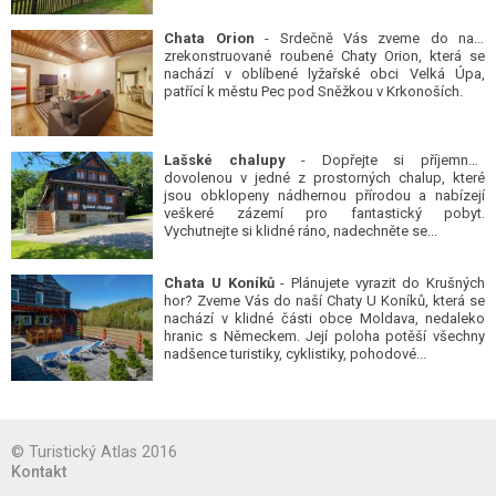
Chata Orion
- Srdečně Vás zveme do naší
zrekonstruované roubené Chaty Orion, která se
nachází v oblíbené lyžařské obci Velká Úpa,
patřící k městu Pec pod Sněžkou v Krkonoších.
Lašské chalupy
- Dopřejte si příjemnou
dovolenou v jedné z prostorných chalup, které
jsou obklopeny nádhernou přírodou a nabízejí
veškeré zázemí pro fantastický pobyt.
Vychutnejte si klidné ráno, nadechněte se...
Chata U Koníků
- Plánujete vyrazit do Krušných
hor? Zveme Vás do naší Chaty U Koníků, která se
nachází v klidné části obce Moldava, nedaleko
hranic s Německem. Její poloha potěší všechny
nadšence turistiky, cyklistiky, pohodové...
© Turistický Atlas 2016
Kontakt