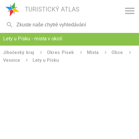

TURISTICKÝ ATLAS

Lety u Písku - místa v okolí
Jihočeský kraj
Okres Písek
Místa
Obce
Vesnice
Lety u Písku