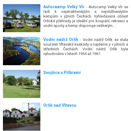
Autocaamp Velký Vír
- Autocamp Velký Vír se
řadí k nejatraktivnějším a nejoblíbenějším
kempům v jižních Čechách. Vyhledávaná oblast
Orlické přehrady je ideální pro koupání, rekreaci a
vodní sporty a kemp disponuje veškerým...
Vodní nádrž Orlík
- Vodní nádrž Orlík se stala
součástí Vltavské kaskády a najdeme ji v jižních a
středních Čechách. Vodní nádrž Orlík byla
vybudována v letech 1954 až 1961.
Svojšice u Příbrami
Orlík nad Vltavou