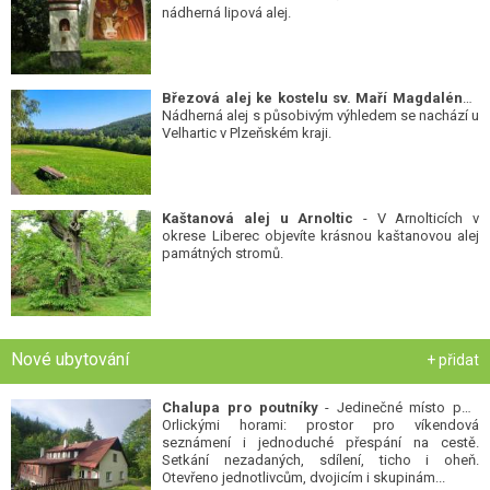
nádherná lipová alej.
Březová alej ke kostelu sv. Maří Magdalény
-
Nádherná alej s působivým výhledem se nachází u
Velhartic v Plzeňském kraji.
Kaštanová alej u Arnoltic
- V Arnolticích v
okrese Liberec objevíte krásnou kaštanovou alej
památných stromů.
Nové ubytování
+ přidat
Chalupa pro poutníky
- Jedinečné místo pod
Orlickými horami: prostor pro víkendová
seznámení i jednoduché přespání na cestě.
Setkání nezadaných, sdílení, ticho i oheň.
Otevřeno jednotlivcům, dvojicím i skupinám...