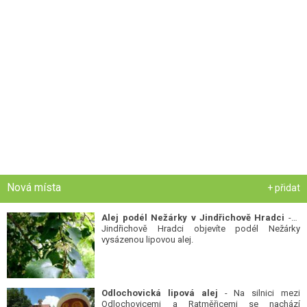
Nová místa
+ přidat
Alej podél Nežárky v Jindřichově Hradci
- V
Jindřichově Hradci objevíte podél Nežárky
vysázenou lipovou alej.
Odlochovická lipová alej
- Na silnici mezi
Odlochovicemi a Ratměřicemi se nachází