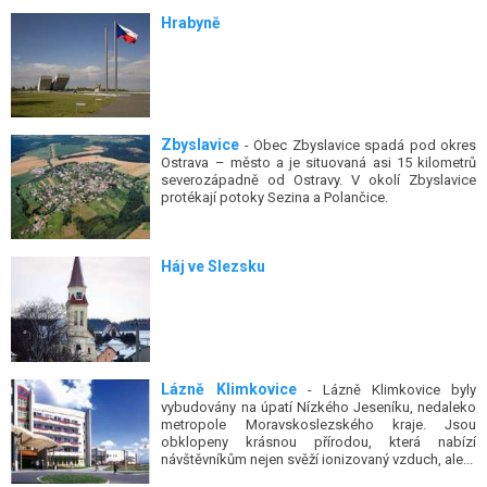
Hrabyně
Zbyslavice
- Obec Zbyslavice spadá pod okres
Ostrava – město a je situovaná asi 15 kilometrů
severozápadně od Ostravy. V okolí Zbyslavice
protékají potoky Sezina a Polančice.
Háj ve Slezsku
Lázně Klimkovice
- Lázně Klimkovice byly
vybudovány na úpatí Nízkého Jeseníku, nedaleko
metropole Moravskoslezského kraje. Jsou
obklopeny krásnou přírodou, která nabízí
návštěvníkům nejen svěží ionizovaný vzduch, ale...