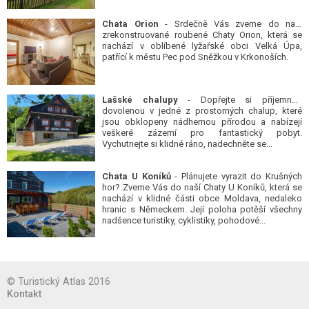
Chata Orion
- Srdečně Vás zveme do naší
zrekonstruované roubené Chaty Orion, která se
nachází v oblíbené lyžařské obci Velká Úpa,
patřící k městu Pec pod Sněžkou v Krkonoších.
Lašské chalupy
- Dopřejte si příjemnou
dovolenou v jedné z prostorných chalup, které
jsou obklopeny nádhernou přírodou a nabízejí
veškeré zázemí pro fantastický pobyt.
Vychutnejte si klidné ráno, nadechněte se...
Chata U Koníků
- Plánujete vyrazit do Krušných
hor? Zveme Vás do naší Chaty U Koníků, která se
nachází v klidné části obce Moldava, nedaleko
hranic s Německem. Její poloha potěší všechny
nadšence turistiky, cyklistiky, pohodové...
© Turistický Atlas 2016
Kontakt