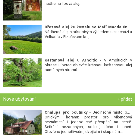
nádherná lipová alej.
Březová alej ke kostelu sv. Maří Magdalény
-
Nádherná alej s působivým výhledem se nachází u
Velhartic v Plzeňském kraji.
Kaštanová alej u Arnoltic
- V Arnolticích v
okrese Liberec objevíte krásnou kaštanovou alej
památných stromů.
Nové ubytování
+ přidat
Chalupa pro poutníky
- Jedinečné místo pod
Orlickými horami: prostor pro víkendová
seznámení i jednoduché přespání na cestě.
Setkání nezadaných, sdílení, ticho i oheň.
Otevřeno jednotlivcům, dvojicím i skupinám...