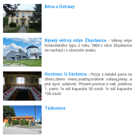
Bítov u Ostravy
Bývalý větrný mlýn Zbyslavice
- Větrný mlýn
holandského typu z roku 1869 v obci Zbyslavice
se nachází i v obecním znaku.
Hostinec U Čestmira
- Pizza z italské pece na
dřevo,denni menu,svatby,rodinné oslavy,plesy a
jiné spol. udalosti. Přizemí-pivnice s nek. jidelnou
1. patro 1x sál kapacita 50 osob 1x sál kapacita
150 osob
Těškovice